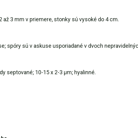
e 2 až 3 mm v priemere, stonky sú vysoké do 4 cm.
e; spóry sú v askuse usporiadané v dvoch nepravidelnýc
dy septované; 10-15 x 2-3 µm; hyalinné.