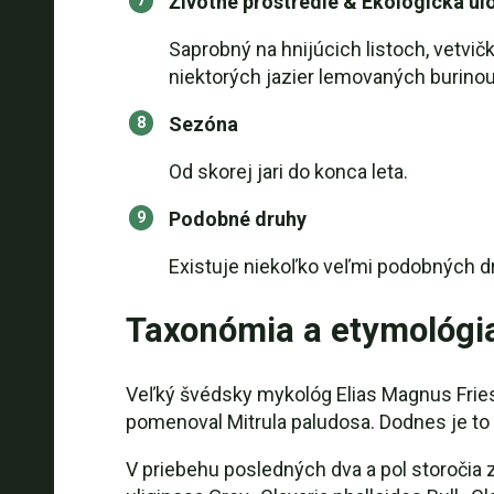
Životné prostredie & Ekologická úl
Saprobný na hnijúcich listoch, vetvi
niektorých jazier lemovaných burinou
Sezóna
Od skorej jari do konca leta.
Podobné druhy
Existuje niekoľko veľmi podobných dr
Taxonómia a etymológi
Veľký švédsky mykológ Elias Magnus Fries
pomenoval Mitrula paludosa. Dodnes je t
V priebehu posledných dva a pol storočia z