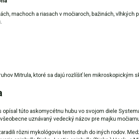
oha
čkách, machoch a riasach v močiaroch, bažinách, vlhkých 
.
uhov Mitrula, ktoré sa dajú rozlíšiť len mikroskopickým
a
 opísal túto askomycétnu hubu vo svojom diele Systema
o všeobecne uznávaný vedecký názov pre majku močiarnu
aradili rôzni mykológovia tento druh do iných rodov. Med