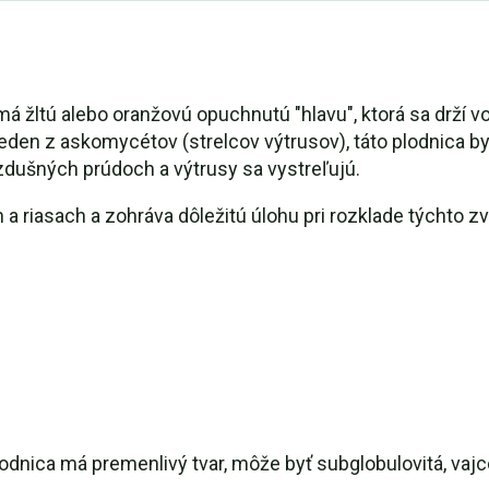
á žltú alebo oranžovú opuchnutú "hlavu", ktorá sa drží vo 
 jeden z askomycétov (strelcov výtrusov), táto plodnica b
vzdušných prúdoch a výtrusy sa vystreľujú.
 riasach a zohráva dôležitú úlohu pri rozklade týchto zv
lodnica má premenlivý tvar, môže byť subglobulovitá, vajc