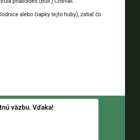
trula phalloides (Bull.) Chevall.
odnice alebo čiapky tejto huby), zatiaľ čo