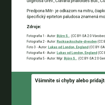
uliginosa Grev., Clavaria phalloides Bull., Cl
Predpona Mitr- je odkazom na mitru, čiapku
špecifický epiteton paludosa znamená moči
Zdroje:
Fotografia 1 - Autor:
Björn S..
. (CC BY-SA 2.0 Všeobe
Fotografia 2 - Autor:
Rucksackschule-dresden
(CC B
Foto 3 - Autor:
Lukas od London, England
(CC BY-SA 
Fotografia 4 - Autor:
Lukas od London, England
(CC B
Fotografia 5 - Autor: Mgr:
Björn S..
. (CC BY-SA 2.0 Gen