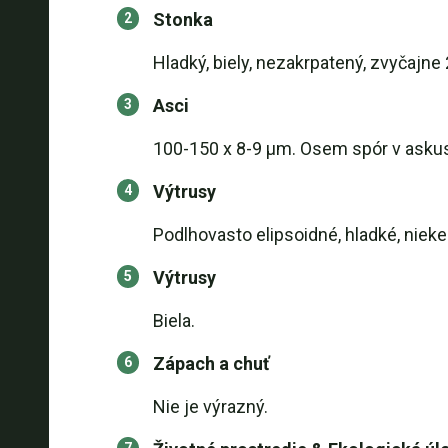
Stonka
Hladký, biely, nezakrpatený, zvyčajn
Asci
100-150 x 8-9 µm. Osem spór v askus
Výtrusy
Podlhovasto elipsoidné, hladké, nieke
Výtrusy
Biela.
Zápach a chuť
Nie je výrazný.