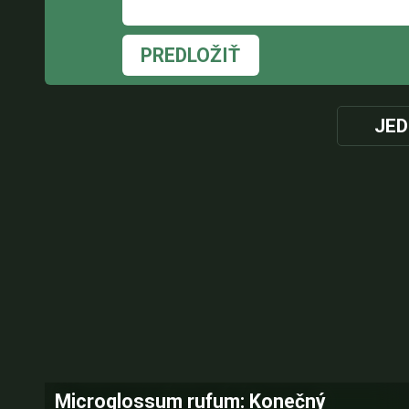
PREDLOŽIŤ
JED
Microglossum rufum: Konečný