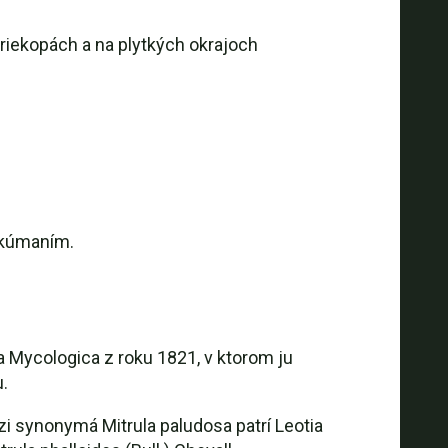
priekopách a na plytkých okrajoch
 skúmaním.
 Mycologica z roku 1821, v ktorom ju
.
zi synonymá Mitrula paludosa patrí Leotia