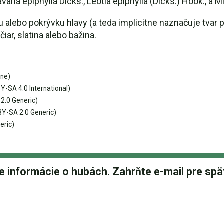
avaria epiphylla Dicks., Leotia epiphylla (Dicks.) Hook., a Mi
 alebo pokrývku hlavy (a teda implicitne naznačuje tvar pl
ar, slatina alebo bažina.
cne)
Y-SA 4.0 International)
2.0 Generic)
Y-SA 2.0 Generic)
eric)