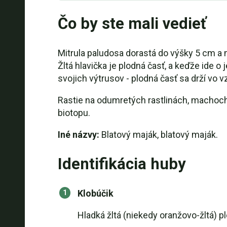
Čo by ste mali vedieť
Mitrula paludosa dorastá do výšky 5 cm a m
Žltá hlavička je plodná časť, a keďže ide o
svojich výtrusov - plodná časť sa drží vo 
Rastie na odumretých rastlinách, machoch a
biotopu.
Iné názvy:
Blatový maják, blatový maják.
Identifikácia huby
Klobúčik
Hladká žltá (niekedy oranžovo-žltá) p