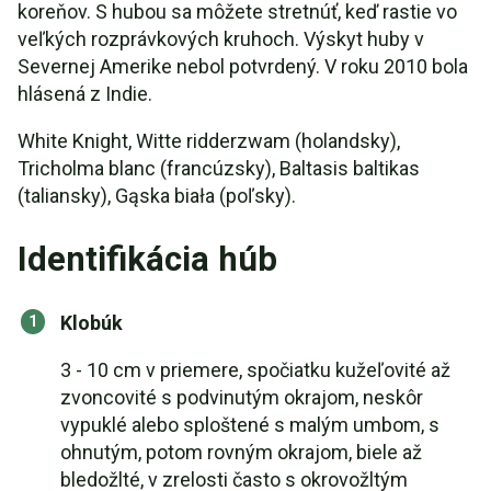
koreňov. S hubou sa môžete stretnúť, keď rastie vo
veľkých rozprávkových kruhoch. Výskyt huby v
Severnej Amerike nebol potvrdený. V roku 2010 bola
hlásená z Indie.
White Knight, Witte ridderzwam (holandsky),
Tricholma blanc (francúzsky), Baltasis baltikas
(taliansky), Gąska biała (poľsky).
Identifikácia húb
Klobúk
3 - 10 cm v priemere, spočiatku kužeľovité až
zvoncovité s podvinutým okrajom, neskôr
vypuklé alebo sploštené s malým umbom, s
ohnutým, potom rovným okrajom, biele až
bledožlté, v zrelosti často s okrovožltým