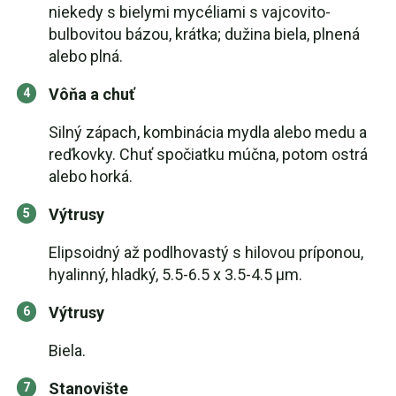
niekedy s bielymi mycéliami s vajcovito-
bulbovitou bázou, krátka; dužina biela, plnená
alebo plná.
Vôňa a chuť
Silný zápach, kombinácia mydla alebo medu a
reďkovky. Chuť spočiatku múčna, potom ostrá
alebo horká.
Výtrusy
Elipsoidný až podlhovastý s hilovou príponou,
hyalinný, hladký, 5.5-6.5 x 3.5-4.5 µm.
Výtrusy
Biela.
Stanovište