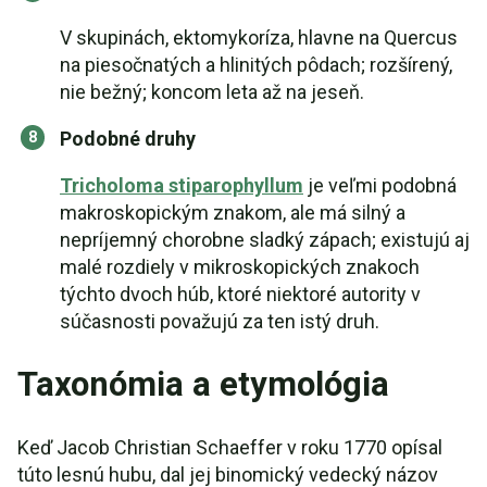
V skupinách, ektomykoríza, hlavne na Quercus
na piesočnatých a hlinitých pôdach; rozšírený,
nie bežný; koncom leta až na jeseň.
Podobné druhy
Tricholoma stiparophyllum
je veľmi podobná
makroskopickým znakom, ale má silný a
nepríjemný chorobne sladký zápach; existujú aj
malé rozdiely v mikroskopických znakoch
týchto dvoch húb, ktoré niektoré autority v
súčasnosti považujú za ten istý druh.
Taxonómia a etymológia
Keď Jacob Christian Schaeffer v roku 1770 opísal
túto lesnú hubu, dal jej binomický vedecký názov