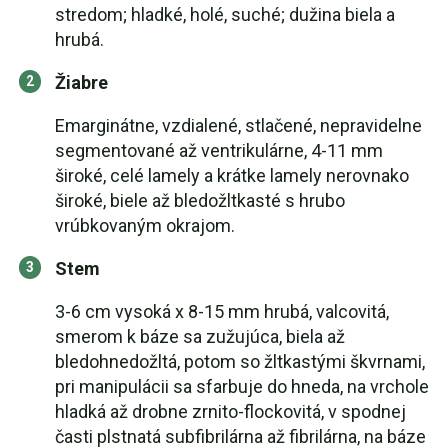
stredom; hladké, holé, suché; dužina biela a
hrubá.
Žiabre
Emarginátne, vzdialené, stlačené, nepravidelne
segmentované až ventrikulárne, 4-11 mm
široké, celé lamely a krátke lamely nerovnako
široké, biele až bledožltkasté s hrubo
vrúbkovaným okrajom.
Stem
3-6 cm vysoká x 8-15 mm hrubá, valcovitá,
smerom k báze sa zužujúca, biela až
bledohnedožltá, potom so žltkastými škvrnami,
pri manipulácii sa sfarbuje do hneda, na vrchole
hladká až drobne zrnito-flockovitá, v spodnej
časti plstnatá subfibrilárna až fibrilárna, na báze