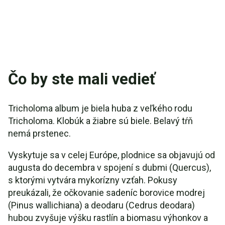
Čo by ste mali vedieť
Tricholoma album je biela huba z veľkého rodu
Tricholoma. Klobúk a žiabre sú biele. Belavý tŕň
nemá prstenec.
Vyskytuje sa v celej Európe, plodnice sa objavujú od
augusta do decembra v spojení s dubmi (Quercus),
s ktorými vytvára mykorízny vzťah. Pokusy
preukázali, že očkovanie sadeníc borovice modrej
(Pinus wallichiana) a deodaru (Cedrus deodara)
hubou zvyšuje výšku rastlín a biomasu výhonkov a