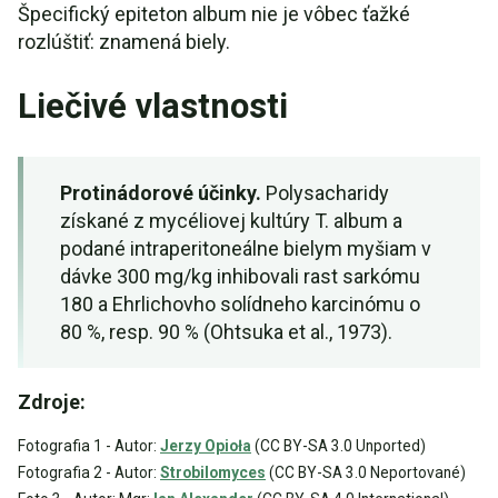
Špecifický epiteton album nie je vôbec ťažké
rozlúštiť: znamená biely.
Liečivé vlastnosti
Protinádorové účinky.
Polysacharidy
získané z mycéliovej kultúry T. album a
podané intraperitoneálne bielym myšiam v
dávke 300 mg/kg inhibovali rast sarkómu
180 a Ehrlichovho solídneho karcinómu o
80 %, resp. 90 % (Ohtsuka et al., 1973).
Zdroje:
Fotografia 1 - Autor:
Jerzy Opioła
(CC BY-SA 3.0 Unported)
Fotografia 2 - Autor:
Strobilomyces
(CC BY-SA 3.0 Neportované)