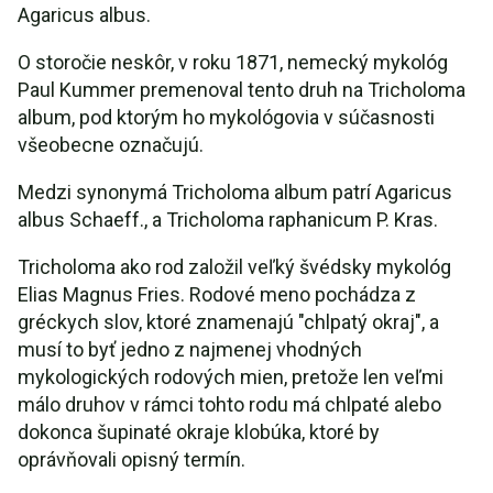
Agaricus albus.
O storočie neskôr, v roku 1871, nemecký mykológ
Paul Kummer premenoval tento druh na Tricholoma
album, pod ktorým ho mykológovia v súčasnosti
všeobecne označujú.
Medzi synonymá Tricholoma album patrí Agaricus
albus Schaeff., a Tricholoma raphanicum P. Kras.
Tricholoma ako rod založil veľký švédsky mykológ
Elias Magnus Fries. Rodové meno pochádza z
gréckych slov, ktoré znamenajú "chlpatý okraj", a
musí to byť jedno z najmenej vhodných
mykologických rodových mien, pretože len veľmi
málo druhov v rámci tohto rodu má chlpaté alebo
dokonca šupinaté okraje klobúka, ktoré by
oprávňovali opisný termín.