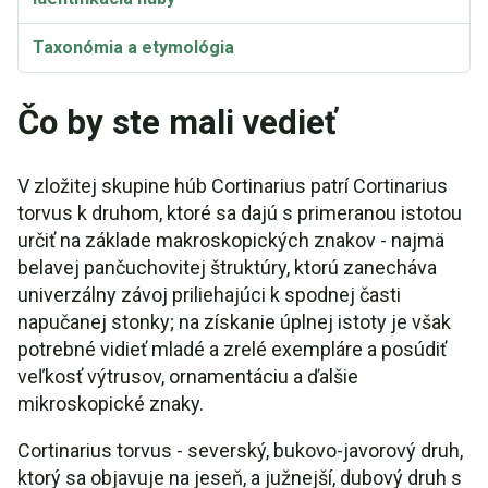
Taxonómia a etymológia
Čo by ste mali vedieť
V zložitej skupine húb Cortinarius patrí Cortinarius
torvus k druhom, ktoré sa dajú s primeranou istotou
určiť na základe makroskopických znakov - najmä
belavej pančuchovitej štruktúry, ktorú zanecháva
univerzálny závoj priliehajúci k spodnej časti
napučanej stonky; na získanie úplnej istoty je však
potrebné vidieť mladé a zrelé exempláre a posúdiť
veľkosť výtrusov, ornamentáciu a ďalšie
mikroskopické znaky.
Cortinarius torvus - severský, bukovo-javorový druh,
ktorý sa objavuje na jeseň, a južnejší, dubový druh s