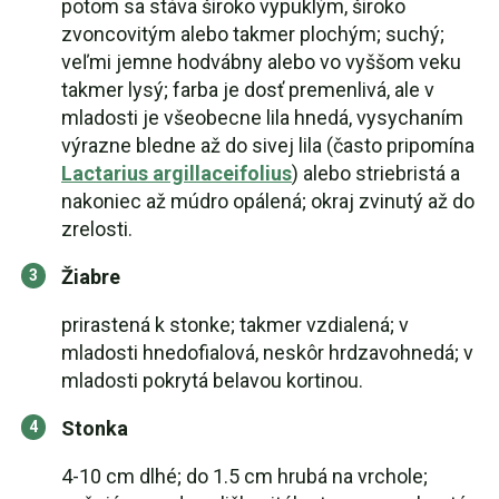
potom sa stáva široko vypuklým, široko
zvoncovitým alebo takmer plochým; suchý;
veľmi jemne hodvábny alebo vo vyššom veku
takmer lysý; farba je dosť premenlivá, ale v
mladosti je všeobecne lila hnedá, vysychaním
výrazne bledne až do sivej lila (často pripomína
Lactarius argillaceifolius
) alebo striebristá a
nakoniec až múdro opálená; okraj zvinutý až do
zrelosti.
Žiabre
prirastená k stonke; takmer vzdialená; v
mladosti hnedofialová, neskôr hrdzavohnedá; v
mladosti pokrytá belavou kortinou.
Stonka
4-10 cm dlhé; do 1.5 cm hrubá na vrchole;