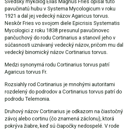
Švédsky mykológ Elias Magnus Fries opísal túto
pavučinatú hubu v Systema Mycologicum v roku
1921 a dal jej vedecký názov Agaricus torvus.
Neskôr Fries vo svojom diele Epicrisis Systematis
Mycologici z roku 1838 presunul pavučinovec
pančuchový do rodu Cortinarius a stanovil jeho v
súčasnosti uznávaný vedecký názov, pričom mu dal
vedecký binomický názov Cortinarius torvus.
Medzi synonymá rodu Cortinarius torvus patrí
Agaricus torvus Fr.
Rozsiahly rod Cortinarius je mnohými autoritami
rozdelený do podrodov a Cortinarius torvus patrí do
podrodu Telemonia.
Druhový názov Cortinarius je odkazom na čiastočný
závoj alebo cortinu (čo znamená záclonu), ktorá
pokrýva žiabre, keď sú čiapočky nedospelé. V rode