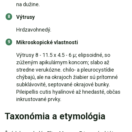
na dužine.
Výtrusy
Hrdzavohnedý.
Mikroskopické vlastnosti
Výtrusy 8 - 11.5 x 4.5 - 6 µ; elipsoidné, so
zúženým apikulárnym koncom; slabo až
stredne verukózne. chilo- a pleurocystídie
chýbajú, ale na okrajoch žiabier sú prítomné
subklávovité, septované okrajové bunky.
Pileipellis cutis hyalínové až hnedasté, občas
inkrustované prvky.
Taxonómia a etymológia