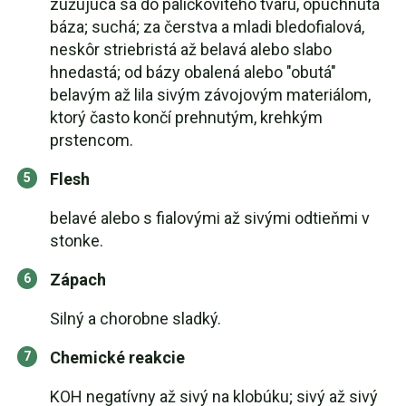
zužujúca sa do paličkovitého tvaru, opuchnutá
báza; suchá; za čerstva a mladi bledofialová,
neskôr striebristá až belavá alebo slabo
hnedastá; od bázy obalená alebo "obutá"
belavým až lila sivým závojovým materiálom,
ktorý často končí prehnutým, krehkým
prstencom.
Flesh
belavé alebo s fialovými až sivými odtieňmi v
stonke.
Zápach
Silný a chorobne sladký.
Chemické reakcie
KOH negatívny až sivý na klobúku; sivý až sivý