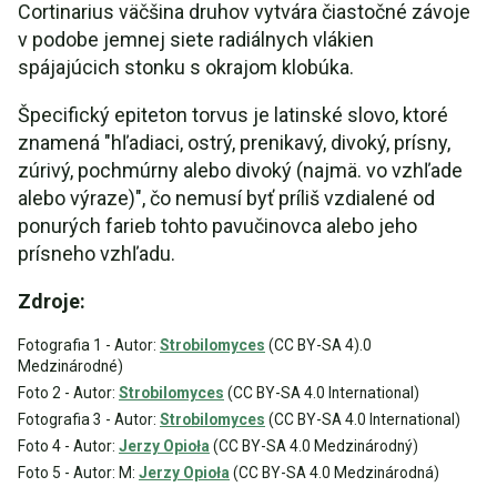
Cortinarius väčšina druhov vytvára čiastočné závoje
v podobe jemnej siete radiálnych vlákien
spájajúcich stonku s okrajom klobúka.
Špecifický epiteton torvus je latinské slovo, ktoré
znamená "hľadiaci, ostrý, prenikavý, divoký, prísny,
zúrivý, pochmúrny alebo divoký (najmä. vo vzhľade
alebo výraze)", čo nemusí byť príliš vzdialené od
ponurých farieb tohto pavučinovca alebo jeho
prísneho vzhľadu.
Zdroje:
Fotografia 1 - Autor:
Strobilomyces
(CC BY-SA 4).0
Medzinárodné)
Foto 2 - Autor:
Strobilomyces
(CC BY-SA 4.0 International)
Fotografia 3 - Autor:
Strobilomyces
(CC BY-SA 4.0 International)
Foto 4 - Autor:
Jerzy Opioła
(CC BY-SA 4.0 Medzinárodný)
Foto 5 - Autor: M:
Jerzy Opioła
(CC BY-SA 4.0 Medzinárodná)