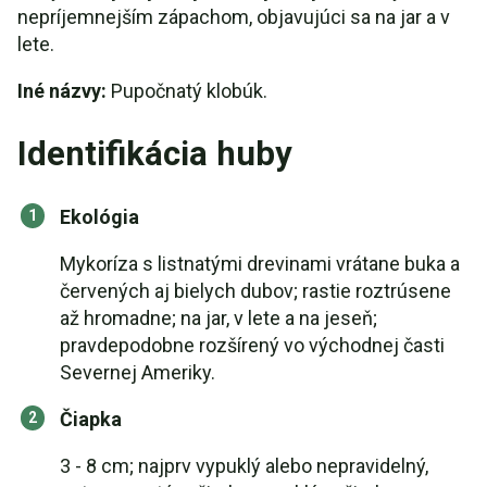
nepríjemnejším zápachom, objavujúci sa na jar a v
lete.
Iné názvy:
Pupočnatý klobúk.
Identifikácia huby
Ekológia
Mykoríza s listnatými drevinami vrátane buka a
červených aj bielych dubov; rastie roztrúsene
až hromadne; na jar, v lete a na jeseň;
pravdepodobne rozšírený vo východnej časti
Severnej Ameriky.
Čiapka
3 - 8 cm; najprv vypuklý alebo nepravidelný,