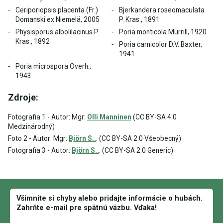
Ceriporiopsis placenta (Fr.)
Bjerkandera roseomaculata
Domanski ex Niemelä, 2005
P. Kras., 1891
Physisporus albolilacinus P.
Poria monticola Murrill, 1920
Kras., 1892
Poria carnicolor D.V. Baxter,
1941
Poria microspora Overh.,
1943
Zdroje:
Fotografia 1 - Autor: Mgr:
Olli Manninen
(CC BY-SA 4.0
Medzinárodný)
Foto 2 - Autor: Mgr:
Björn S..
. (CC BY-SA 2.0 Všeobecný)
Fotografia 3 - Autor:
Björn S..
. (CC BY-SA 2.0 Generic)