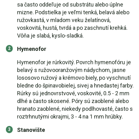
sa často oddeľuje od substrátu alebo úplne
mizne. Podstielka je veľmi tenká, belavá alebo
ružovkastá, v mladom veku želatínová,
voskovitá, hustá, tvrdá a po zaschnutí krehká.
Vôňa je slabá, kyslo-sladká.
Hymenofor
Hymenofor je rúrkovitý. Povrch hymenofóru je
belavý s ružovooranžovým nádychom, jasne
lososovo ružový a krémovo biely, po vyschnutí
bledne do špinavobielej, sivej a hnedastej farby.
Rúrky sú jednovrstvové, voskovité, 0.5 - 2 mm
dlhé a často skosené. Póry sú zaoblené alebo
hranato zaoblené, niekedy podlhovasté, často s
roztrhnutými okrajmi, 3 - 4 na 1 mm hrúbky.
Stanovište