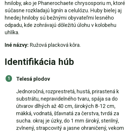
hniloby, ako je Phanerochaete chrysosporiu m, ktoré
súčasne rozkladajú lignín a celulózu. Huby bielej aj
hnedej hniloby sú bežnými obyvateľmi lesného
odpadu, kde zohrávajú dôležitú úlohu v kolobehu
uhlíka.
Iné názvy:
Ružová placková kôra.
Identifikácia húb
Telesá plodov
Jednoročná, rozprestretá, hustá, prirastená k
substrátu, nepravidelného tvaru, spája sa do
útvarov dlhých až 40 cm, širokých 8-12 cm,
mäkká, vodnatá, šťavnatá za čerstva, tvrdá za
sucha. okraj je úzky, do 1 mm široký, sterilný,
zvlnený, strapcovitý a jasne ohraničený, vekom