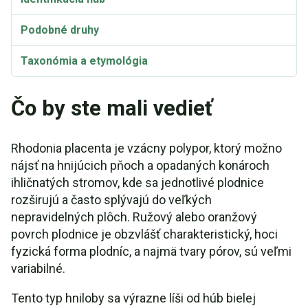
Podobné druhy
Taxonómia a etymológia
Synonymá
Čo by ste mali vedieť
Rhodonia placenta je vzácny polypor, ktorý možno
nájsť na hnijúcich pňoch a opadaných konároch
ihličnatých stromov, kde sa jednotlivé plodnice
rozširujú a často splývajú do veľkých
nepravidelných plôch. Ružový alebo oranžový
povrch plodnice je obzvlášť charakteristický, hoci
fyzická forma plodníc, a najmä tvary pórov, sú veľmi
variabilné.
Tento typ hniloby sa výrazne líši od húb bielej