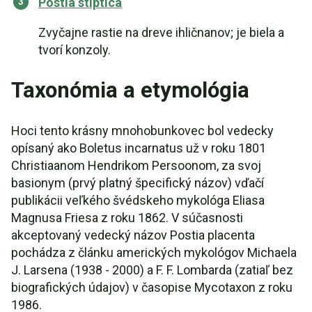
Postia stiptica
Zvyčajne rastie na dreve ihličnanov; je biela a
tvorí konzoly.
Taxonómia a etymológia
Hoci tento krásny mnohobunkovec bol vedecky
opísaný ako Boletus incarnatus už v roku 1801
Christiaanom Hendrikom Persoonom, za svoj
basionym (prvý platný špecifický názov) vďačí
publikácii veľkého švédskeho mykológa Eliasa
Magnusa Friesa z roku 1862. V súčasnosti
akceptovaný vedecký názov Postia placenta
pochádza z článku amerických mykológov Michaela
J. Larsena (1938 - 2000) a F. F. Lombarda (zatiaľ bez
biografických údajov) v časopise Mycotaxon z roku
1986.