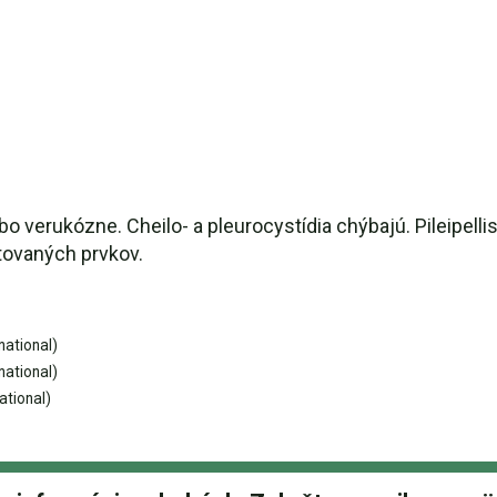
abo verukózne. Cheilo- a pleurocystídia chýbajú. Pileipell
tovaných prvkov.
national)
national)
ational)