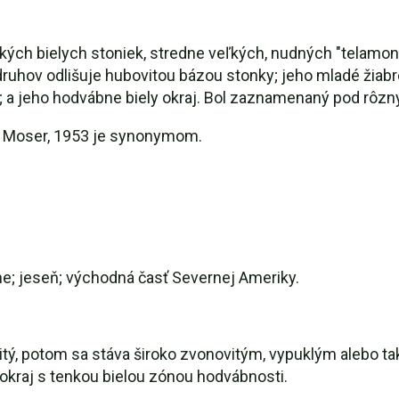
oľkých bielych stoniek, stredne veľkých, nudných "telamo
uhov odlišuje hubovitou bázou stonky; jeho mladé žiabre 
ý; a jeho hodvábne biely okraj. Bol zaznamenaný pod rôzn
. Moser, 1953 je synonymom.
ne; jeseň; východná časť Severnej Ameriky.
vitý, potom sa stáva široko zvonovitým, vypuklým alebo
kraj s tenkou bielou zónou hodvábnosti.