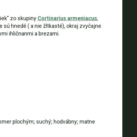
niek" zo skupiny
Cortinarius armeniacus
,
sú hnedé ( a nie žltkasté), okraj zvyčajne
ymi ihličnanmi a brezami.
 takmer plochým; suchý; hodvábny; matne