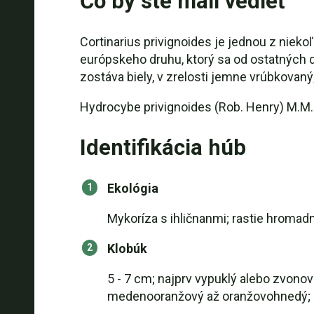
Čo by ste mali vedieť
Cortinarius privignoides je jednou z niek
európskeho druhu, ktorý sa od ostatných dr
zostáva biely, v zrelosti jemne vrúbkovan
Hydrocybe privignoides (Rob. Henry) M.M
Identifikácia húb
Ekológia
Mykoríza s ihličnanmi; rastie hromad
Klobúk
5 - 7 cm; najprv vypuklý alebo zvono
medenooranžový až oranžovohnedý; o