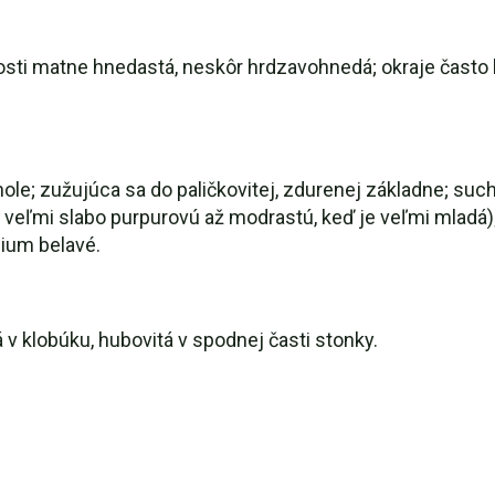
dosti matne hnedastá, neskôr hrdzavohnedá; okraje často 
hole; zužujúca sa do paličkovitej, zdurenej základne; su
 veľmi slabo purpurovú až modrastú, keď je veľmi mladá)
ium belavé.
v klobúku, hubovitá v spodnej časti stonky.