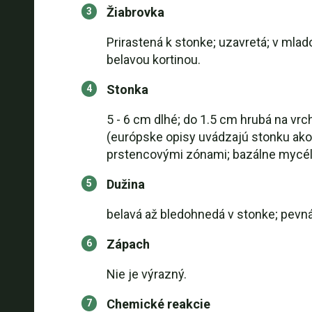
Žiabrovka
Prirastená k stonke; uzavretá; v mla
belavou kortinou.
Stonka
5 - 6 cm dlhé; do 1.5 cm hrubá na vrc
(európske opisy uvádzajú stonku ako
prstencovými zónami; bazálne mycél
Dužina
belavá až bledohnedá v stonke; pevná 
Zápach
Nie je výrazný.
Chemické reakcie