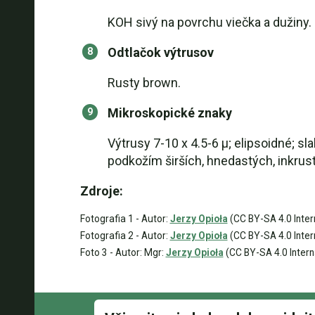
KOH sivý na povrchu viečka a dužiny.
Odtlačok výtrusov
Rusty brown.
Mikroskopické znaky
Výtrusy 7-10 x 4.5-6 µ; elipsoidné; sl
podkožím širších, hnedastých, inkrus
Zdroje:
Fotografia 1 - Autor:
Jerzy Opioła
(CC BY-SA 4.0 Inter
Fotografia 2 - Autor:
Jerzy Opioła
(CC BY-SA 4.0 Inter
Foto 3 - Autor: Mgr:
Jerzy Opioła
(CC BY-SA 4.0 Intern