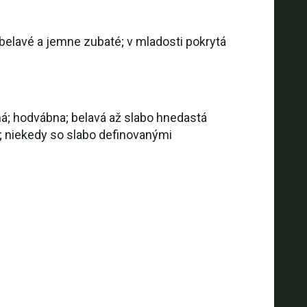
belavé a jemne zubaté; v mladosti pokrytá
chá; hodvábna; belavá až slabo hnedastá
; niekedy so slabo definovanými