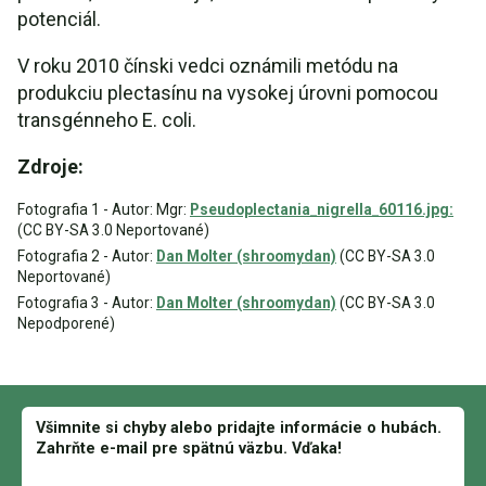
potenciál.
V roku 2010 čínski vedci oznámili metódu na
produkciu plectasínu na vysokej úrovni pomocou
transgénneho E. coli.
Zdroje:
Fotografia 1 - Autor: Mgr:
Pseudoplectania_nigrella_60116.jpg:
(CC BY-SA 3.0 Neportované)
Fotografia 2 - Autor:
Dan Molter (shroomydan)
(CC BY-SA 3.0
Neportované)
Fotografia 3 - Autor:
Dan Molter (shroomydan)
(CC BY-SA 3.0
Nepodporené)