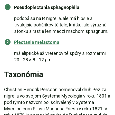
Pseudoplectania sphagnophila
podobá sa na P. nigrella, ale má hlbšie a
trvalejšie pohárikovité telo, krátku, ale výraznú
stonku a rastie len medzi machom sphagnum.
Plectania melastoma
má eliptické až vretenovité spóry s rozmermi
20 - 28 × 8 - 12 µm.
Taxonómia
Christian Hendrik Persoon pomenoval druh Peziza
nigrella vo svojom Systema Mycologia v roku 1801 a
pod týmto názvom bol schválený v Systema
Mycologicum Eliasa Magnusa Friesa v roku 1821. V