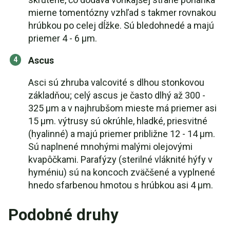
mierne tomentózny vzhľad s takmer rovnakou
hrúbkou po celej dĺžke. Sú bledohnedé a majú
priemer 4 - 6 µm.
Ascus
Asci sú zhruba valcovité s dlhou stonkovou
základňou; celý ascus je často dlhý až 300 -
325 µm a v najhrubšom mieste má priemer asi
15 µm. výtrusy sú okrúhle, hladké, priesvitné
(hyalinné) a majú priemer približne 12 - 14 µm.
Sú naplnené mnohými malými olejovými
kvapôčkami. Parafýzy (sterilné vláknité hýfy v
hyméniu) sú na koncoch zväčšené a vyplnené
hnedo sfarbenou hmotou s hrúbkou asi 4 µm.
Podobné druhy