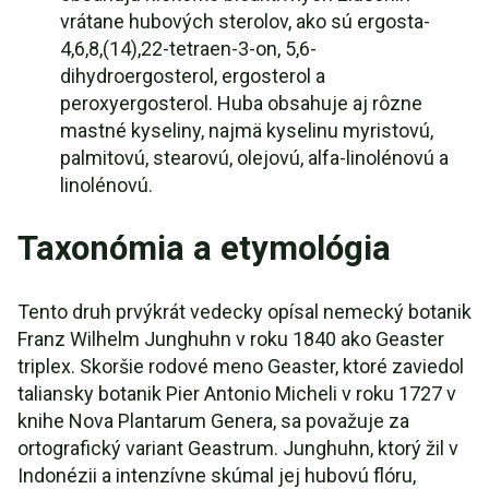
vrátane hubových sterolov, ako sú ergosta-
4,6,8,(14),22-tetraen-3-on, 5,6-
dihydroergosterol, ergosterol a
peroxyergosterol. Huba obsahuje aj rôzne
mastné kyseliny, najmä kyselinu myristovú,
palmitovú, stearovú, olejovú, alfa-linolénovú a
linolénovú.
Taxonómia a etymológia
Tento druh prvýkrát vedecky opísal nemecký botanik
Franz Wilhelm Junghuhn v roku 1840 ako Geaster
triplex. Skoršie rodové meno Geaster, ktoré zaviedol
taliansky botanik Pier Antonio Micheli v roku 1727 v
knihe Nova Plantarum Genera, sa považuje za
ortografický variant Geastrum. Junghuhn, ktorý žil v
Indonézii a intenzívne skúmal jej hubovú flóru,