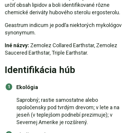
určiť obsah lipidov a boli identifikované rôzne
chemické deriváty hubového sterolu ergosterolu.
Geastrum indicum je podľa niektorých mykológov
synonymum.
Iné názvy:
Zemolez Collared Earthstar, Zemolez
Saucered Earthstar, Triple Earthstar.
Identifikácia húb
Ekológia
Saprobný; rastie samostatne alebo
spoločensky pod tvrdým drevom; v lete a na
jeseň (v teplejšom podnebí prezimuje); v
Severnej Amerike je rozšírený.