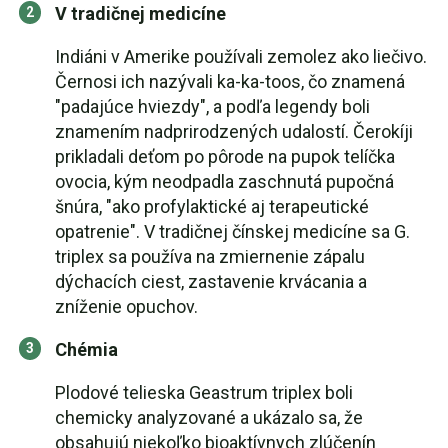
V tradičnej medicíne
Indiáni v Amerike používali zemolez ako liečivo.
Černosi ich nazývali ka-ka-toos, čo znamená
"padajúce hviezdy", a podľa legendy boli
znamením nadprirodzených udalostí. Čerokíji
prikladali deťom po pôrode na pupok telíčka
ovocia, kým neodpadla zaschnutá pupočná
šnúra, "ako profylaktické aj terapeutické
opatrenie". V tradičnej čínskej medicíne sa G.
triplex sa používa na zmiernenie zápalu
dýchacích ciest, zastavenie krvácania a
zníženie opuchov.
Chémia
Plodové telieska Geastrum triplex boli
chemicky analyzované a ukázalo sa, že
obsahujú niekoľko bioaktívnych zlúčenín