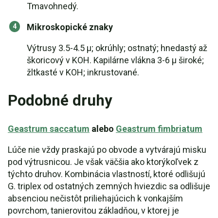
Tmavohnedý.
Mikroskopické znaky
Výtrusy 3.5-4.5 µ; okrúhly; ostnatý; hnedastý až
škoricový v KOH. Kapilárne vlákna 3-6 µ široké;
žltkasté v KOH; inkrustované.
Podobné druhy
Geastrum saccatum
alebo
Geastrum fimbriatum
Lúče nie vždy praskajú po obvode a vytvárajú misku
pod výtrusnicou. Je však väčšia ako ktorýkoľvek z
týchto druhov. Kombinácia vlastností, ktoré odlišujú
G. triplex od ostatných zemných hviezdic sa odlišuje
absenciou nečistôt priliehajúcich k vonkajším
povrchom, tanierovitou základňou, v ktorej je