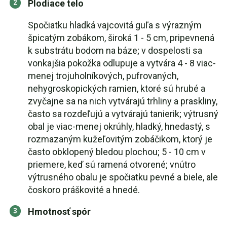
Plodiace telo
Spočiatku hladká vajcovitá guľa s výrazným
špicatým zobákom, široká 1 - 5 cm, pripevnená
k substrátu bodom na báze; v dospelosti sa
vonkajšia pokožka odlupuje a vytvára 4 - 8 viac-
menej trojuholníkových, pufrovaných,
nehygroskopických ramien, ktoré sú hrubé a
zvyčajne sa na nich vytvárajú trhliny a praskliny,
často sa rozdeľujú a vytvárajú tanierik; výtrusný
obal je viac-menej okrúhly, hladký, hnedastý, s
rozmazaným kužeľovitým zobáčikom, ktorý je
často obklopený bledou plochou; 5 - 10 cm v
priemere, keď sú ramená otvorené; vnútro
výtrusného obalu je spočiatku pevné a biele, ale
čoskoro práškovité a hnedé.
Hmotnosť spór