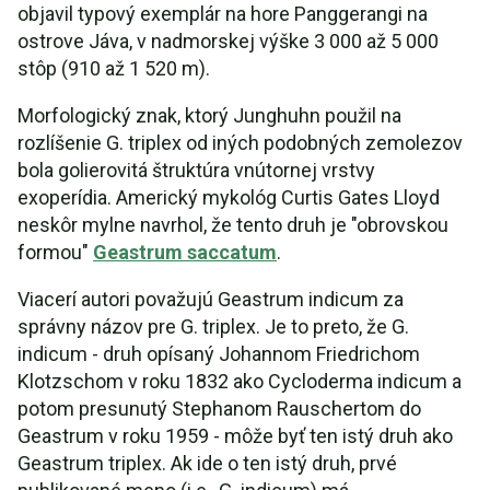
objavil typový exemplár na hore Panggerangi na
ostrove Jáva, v nadmorskej výške 3 000 až 5 000
stôp (910 až 1 520 m).
Morfologický znak, ktorý Junghuhn použil na
rozlíšenie G. triplex od iných podobných zemolezov
bola golierovitá štruktúra vnútornej vrstvy
exoperídia. Americký mykológ Curtis Gates Lloyd
neskôr mylne navrhol, že tento druh je "obrovskou
formou"
Geastrum saccatum
.
Viacerí autori považujú Geastrum indicum za
správny názov pre G. triplex. Je to preto, že G.
indicum - druh opísaný Johannom Friedrichom
Klotzschom v roku 1832 ako Cycloderma indicum a
potom presunutý Stephanom Rauschertom do
Geastrum v roku 1959 - môže byť ten istý druh ako
Geastrum triplex. Ak ide o ten istý druh, prvé