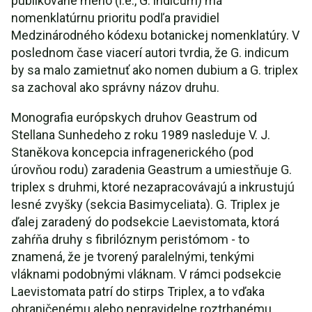
publikované meno (i.e., G. indicum) má
nomenklatúrnu prioritu podľa pravidiel
Medzinárodného kódexu botanickej nomenklatúry. V
poslednom čase viacerí autori tvrdia, že G. indicum
by sa malo zamietnuť ako nomen dubium a G. triplex
sa zachoval ako správny názov druhu.
Monografia európskych druhov Geastrum od
Stellana Sunhedeho z roku 1989 nasleduje V. J.
Staněkova koncepcia infragenerického (pod
úrovňou rodu) zaradenia Geastrum a umiestňuje G.
triplex s druhmi, ktoré nezapracovávajú a inkrustujú
lesné zvyšky (sekcia Basimyceliata). G. Triplex je
ďalej zaradený do podsekcie Laevistomata, ktorá
zahŕňa druhy s fibrilóznym peristómom - to
znamená, že je tvorený paralelnými, tenkými
vláknami podobnými vláknam. V rámci podsekcie
Laevistomata patrí do stirps Triplex, a to vďaka
ohraničenému alebo nepravidelne roztrhanému