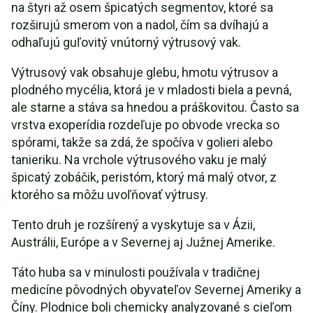
na štyri až osem špicatých segmentov, ktoré sa
rozširujú smerom von a nadol, čím sa dvíhajú a
odhaľujú guľovitý vnútorný výtrusový vak.
Výtrusový vak obsahuje glebu, hmotu výtrusov a
plodného mycélia, ktorá je v mladosti biela a pevná,
ale starne a stáva sa hnedou a práškovitou. Často sa
vrstva exoperídia rozdeľuje po obvode vrecka so
spórami, takže sa zdá, že spočíva v golieri alebo
tanieriku. Na vrchole výtrusového vaku je malý
špicatý zobáčik, peristóm, ktorý má malý otvor, z
ktorého sa môžu uvoľňovať výtrusy.
Tento druh je rozšírený a vyskytuje sa v Ázii,
Austrálii, Európe a v Severnej aj Južnej Amerike.
Táto huba sa v minulosti používala v tradičnej
medicíne pôvodných obyvateľov Severnej Ameriky a
Číny. Plodnice boli chemicky analyzované s cieľom