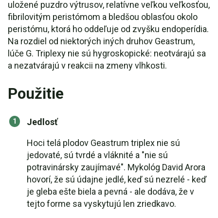
uložené puzdro výtrusov, relatívne veľkou veľkosťou,
fibrilovitým peristómom a bledšou oblasťou okolo
peristómu, ktorá ho oddeľuje od zvyšku endoperídia.
Na rozdiel od niektorých iných druhov Geastrum,
lúče G. Triplexy nie sú hygroskopické: neotvárajú sa
a nezatvárajú v reakcii na zmeny vlhkosti.
Použitie
Jedlosť
Hoci telá plodov Geastrum triplex nie sú
jedovaté, sú tvrdé a vláknité a "nie sú
potravinársky zaujímavé". Mykológ David Arora
hovorí, že sú údajne jedlé, keď sú nezrelé - keď
je gleba ešte biela a pevná - ale dodáva, že v
tejto forme sa vyskytujú len zriedkavo.