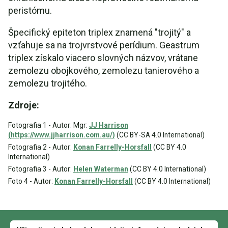
peristómu.
Špecifický epiteton triplex znamená "trojitý" a
vzťahuje sa na trojvrstvové perídium. Geastrum
triplex získalo viacero slovných názvov, vrátane
zemolezu obojkového, zemolezu tanierového a
zemolezu trojitého.
Zdroje:
Fotografia 1 - Autor: Mgr:
JJ Harrison
(https://www.jjharrison.com.au/)
(CC BY-SA 4.0 International)
Fotografia 2 - Autor:
Konan Farrelly-Horsfall
(CC BY 4.0
International)
Fotografia 3 - Autor:
Helen Waterman
(CC BY 4.0 International)
Foto 4 - Autor:
Konan Farrelly-Horsfall
(CC BY 4.0 International)