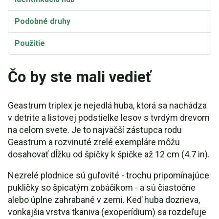
Podobné druhy
Použitie
Taxonómia a etymológia
Čo by ste mali vedieť
Geastrum triplex je nejedlá huba, ktorá sa nachádza
v detrite a listovej podstielke lesov s tvrdým drevom
na celom svete. Je to najväčší zástupca rodu
Geastrum a rozvinuté zrelé exempláre môžu
dosahovať dĺžku od špičky k špičke až 12 cm (4.7 in).
Nezrelé plodnice sú guľovité - trochu pripomínajúce
pukličky so špicatým zobáčikom - a sú čiastočne
alebo úplne zahrabané v zemi. Keď huba dozrieva,
vonkajšia vrstva tkaniva (exoperídium) sa rozdeľuje