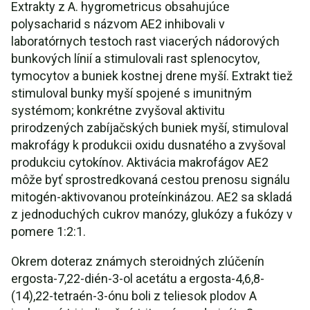
Extrakty z A. hygrometricus obsahujúce
polysacharid s názvom AE2 inhibovali v
laboratórnych testoch rast viacerých nádorových
bunkových línií a stimulovali rast splenocytov,
tymocytov a buniek kostnej drene myší. Extrakt tiež
stimuloval bunky myší spojené s imunitným
systémom; konkrétne zvyšoval aktivitu
prirodzených zabíjačských buniek myší, stimuloval
makrofágy k produkcii oxidu dusnatého a zvyšoval
produkciu cytokínov. Aktivácia makrofágov AE2
môže byť sprostredkovaná cestou prenosu signálu
mitogén-aktivovanou proteínkinázou. AE2 sa skladá
z jednoduchých cukrov manózy, glukózy a fukózy v
pomere 1:2:1.
Okrem doteraz známych steroidných zlúčenín
ergosta-7,22-dién-3-ol acetátu a ergosta-4,6,8-
(14),22-tetraén-3-ónu boli z teliesok plodov A