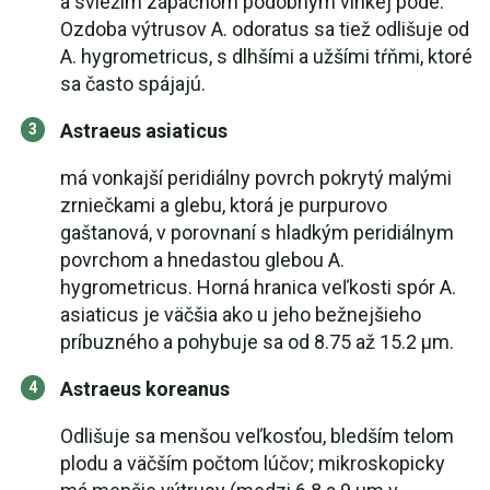
a sviežim zápachom podobným vlhkej pôde.
Ozdoba výtrusov A. odoratus sa tiež odlišuje od
A. hygrometricus, s dlhšími a užšími tŕňmi, ktoré
sa často spájajú.
Astraeus asiaticus
má vonkajší peridiálny povrch pokrytý malými
zrniečkami a glebu, ktorá je purpurovo
gaštanová, v porovnaní s hladkým peridiálnym
povrchom a hnedastou glebou A.
hygrometricus. Horná hranica veľkosti spór A.
asiaticus je väčšia ako u jeho bežnejšieho
príbuzného a pohybuje sa od 8.75 až 15.2 μm.
Astraeus koreanus
Odlišuje sa menšou veľkosťou, bledším telom
plodu a väčším počtom lúčov; mikroskopicky