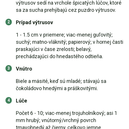
výtrusov sedí na vrchole špicatých lúčov, ktoré
sa za sucha prehýbajú cez puzdro výtrusov.
Prípad výtrusov
1 - 1.5 cm v priemere; viac-menej guľovitý;
suchý; matno-vláknitý; papierový; v hornej časti
praskajúci v čase zrelosti; belavý,
prechádzajúci do hnedastého odtieňa.
Vnútro
Biele a mäsité, keď sú mladé; stávajú sa
čokoládovo hnedými a práškovitými.
Lúče
Počet 6 - 10; viac-menej trojuholníkový; asi 1
mm hrubý; vnútorný/vrchný povrch
tmavohnedý až čierny, celkovo jemne