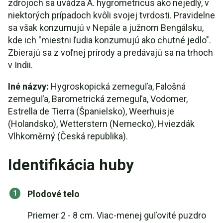
zdrojoch sa uvádza A. hygrometricus ako nejedlý, v
niektorých prípadoch kvôli svojej tvrdosti. Pravidelne
sa však konzumujú v Nepále a južnom Bengálsku,
kde ich "miestni ľudia konzumujú ako chutné jedlo".
Zbierajú sa z voľnej prírody a predávajú sa na trhoch
v Indii.
Iné názvy:
Hygroskopická zemeguľa, Falošná
zemeguľa, Barometrická zemeguľa, Vodomer,
Estrella de Tierra (Španielsko), Weerhuisje
(Holandsko), Wetterstern (Nemecko), Hviezdák
Vlhkoměrný (Česká republika).
Identifikácia huby
Plodové telo
Priemer 2 - 8 cm. Viac-menej guľovité puzdro