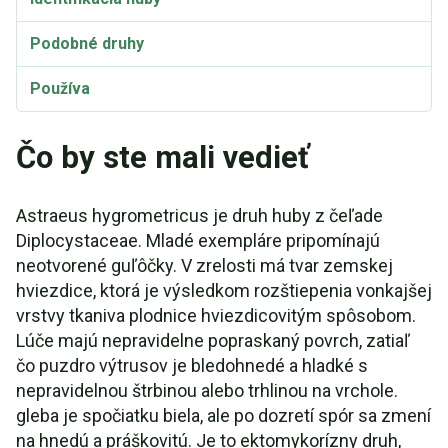
Podobné druhy
Používa
Bioaktívne zlúčeniny
Čo by ste mali vedieť
Taxonómia a etymológia
Astraeus hygrometricus je druh huby z čeľade
Synonymá a odrody
Diplocystaceae. Mladé exempláre pripomínajú
neotvorené guľôčky. V zrelosti má tvar zemskej
hviezdice, ktorá je výsledkom rozštiepenia vonkajšej
vrstvy tkaniva plodnice hviezdicovitým spôsobom.
Lúče majú nepravidelne popraskaný povrch, zatiaľ
čo puzdro výtrusov je bledohnedé a hladké s
nepravidelnou štrbinou alebo trhlinou na vrchole.
gleba je spočiatku biela, ale po dozretí spór sa zmení
na hnedú a práškovitú. Je to ektomykorízny druh,