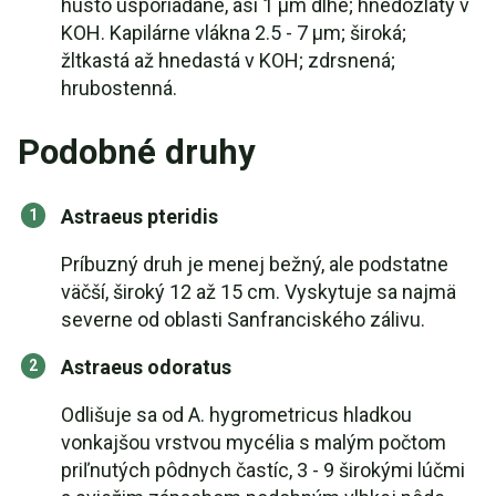
husto usporiadané, asi 1 µm dlhé; hnedozlatý v
KOH. Kapilárne vlákna 2.5 - 7 µm; široká;
žltkastá až hnedastá v KOH; zdrsnená;
hrubostenná.
Podobné druhy
Astraeus pteridis
Príbuzný druh je menej bežný, ale podstatne
väčší, široký 12 až 15 cm. Vyskytuje sa najmä
severne od oblasti Sanfranciského zálivu.
Astraeus odoratus
Odlišuje sa od A. hygrometricus hladkou
vonkajšou vrstvou mycélia s malým počtom
priľnutých pôdnych častíc, 3 - 9 širokými lúčmi