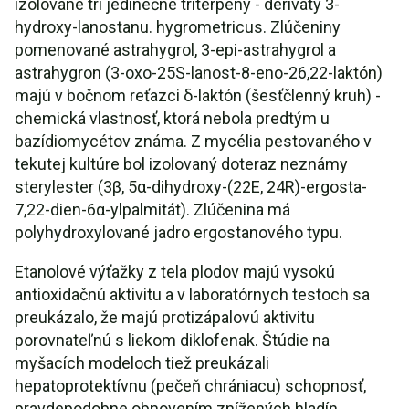
izolované tri jedinečné triterpény - deriváty 3-
hydroxy-lanostanu. hygrometricus. Zlúčeniny
pomenované astrahygrol, 3-epi-astrahygrol a
astrahygron (3-oxo-25S-lanost-8-eno-26,22-laktón)
majú v bočnom reťazci δ-laktón (šesťčlenný kruh) -
chemická vlastnosť, ktorá nebola predtým u
bazídiomycétov známa. Z mycélia pestovaného v
tekutej kultúre bol izolovaný doteraz neznámy
sterylester (3β, 5α-dihydroxy-(22E, 24R)-ergosta-
7,22-dien-6α-ylpalmitát). Zlúčenina má
polyhydroxylované jadro ergostanového typu.
Etanolové výťažky z tela plodov majú vysokú
antioxidačnú aktivitu a v laboratórnych testoch sa
preukázalo, že majú protizápalovú aktivitu
porovnateľnú s liekom diklofenak. Štúdie na
myšacích modeloch tiež preukázali
hepatoprotektívnu (pečeň chrániacu) schopnosť,
pravdepodobne obnovením znížených hladín