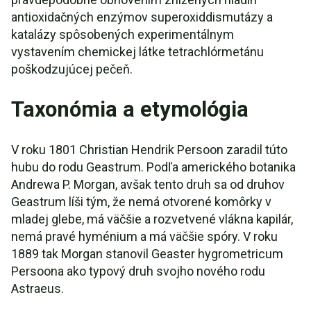
antioxidačných enzýmov superoxiddismutázy a
katalázy spôsobených experimentálnym
vystavením chemickej látke tetrachlórmetánu
poškodzujúcej pečeň.
Taxonómia a etymológia
V roku 1801 Christian Hendrik Persoon zaradil túto
hubu do rodu Geastrum. Podľa amerického botanika
Andrewa P. Morgan, avšak tento druh sa od druhov
Geastrum líši tým, že nemá otvorené komôrky v
mladej glebe, má väčšie a rozvetvené vlákna kapilár,
nemá pravé hyménium a má väčšie spóry. V roku
1889 tak Morgan stanovil Geaster hygrometricum
Persoona ako typový druh svojho nového rodu
Astraeus.