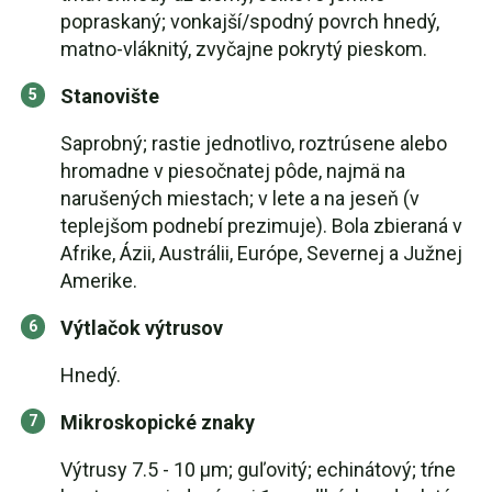
popraskaný; vonkajší/spodný povrch hnedý,
matno-vláknitý, zvyčajne pokrytý pieskom.
Stanovište
Saprobný; rastie jednotlivo, roztrúsene alebo
hromadne v piesočnatej pôde, najmä na
narušených miestach; v lete a na jeseň (v
teplejšom podnebí prezimuje). Bola zbieraná v
Afrike, Ázii, Austrálii, Európe, Severnej a Južnej
Amerike.
Výtlačok výtrusov
Hnedý.
Mikroskopické znaky
Výtrusy 7.5 - 10 µm; guľovitý; echinátový; tŕne