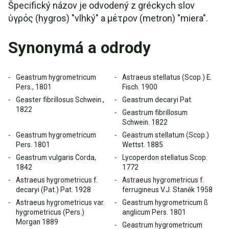
Špecifický názov je odvodený z gréckych slov
ὑγρός (hygros) "vlhký" a μέτρον (metron) "miera".
Synonymá a odrody
Geastrum hygrometricum
Astraeus stellatus (Scop.) E.
Pers., 1801
Fisch. 1900
Geaster fibrillosus Schwein.,
Geastrum decaryi Pat.
1822
Geastrum fibrillosum
Schwein. 1822
Geastrum hygrometricum
Geastrum stellatum (Scop.)
Pers. 1801
Wettst. 1885
Geastrum vulgaris Corda,
Lycoperdon stellatus Scop.
1842
1772
Astraeus hygrometricus f.
Astraeus hygrometricus f.
decaryi (Pat.) Pat. 1928
ferrugineus V.J. Staněk 1958
Astraeus hygrometricus var.
Geastrum hygrometricum ß
hygrometricus (Pers.)
anglicum Pers. 1801
Morgan 1889
Geastrum hygrometricum