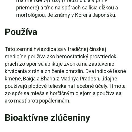
má menšie výtrusy (medzi 6.8 a 9 μm v
priemere) a tŕne na spórach sa líšia dĺžkou a
morfológiou. Je známy v Kórei a Japonsku.
Používa
Táto zemná hviezdica sa v tradičnej čínskej
medicíne používa ako hemostatický prostriedok;
prach zo spór sa aplikuje zvonka na zastavenie
krvácania z rán a zníženie omrzlín. Dva indické lesné
kmene, Baiga a Bharia z Madhya Pradesh, údajne
používajú plodové telieska na liečebné účely. Hmota
zo spór sa mieša s horčičným olejom a používa sa
ako masť proti popáleninám.
Bioaktívne zlúčeniny