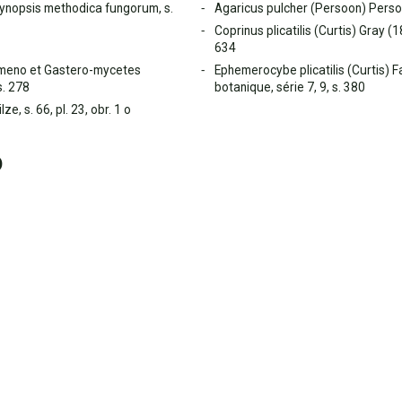
Synopsis methodica fungorum, s.
Agaricus pulcher (Persoon) Perso
Coprinus plicatilis (Curtis) Gray (1
634
Hymeno et Gastero-mycetes
Ephemerocybe plicatilis (Curtis) 
s. 278
botanique, série 7, 9, s. 380
e, s. 66, pl. 23, obr. 1 o
o