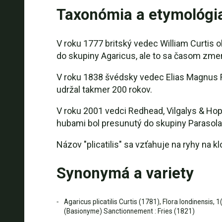
Taxonómia a etymológi
V roku 1777 britský vedec William Curtis o
do skupiny Agaricus, ale to sa časom zmen
V roku 1838 švédsky vedec Elias Magnus Fr
udržal takmer 200 rokov.
V roku 2001 vedci Redhead, Vilgalys & Ho
hubami bol presunutý do skupiny Parasola. 
Názov "plicatilis" sa vzťahuje na ryhy na 
Synonymá a variety
Agaricus plicatilis Curtis (1781), Flora londinensis, 1
(Basionyme) Sanctionnement : Fries (1821)