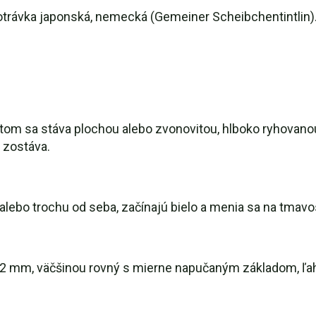
trávka japonská, nemecká (Gemeiner Scheibchentintlin)
otom sa stáva plochou alebo zvonovitou, hlboko ryhovano
 zostáva.
e alebo trochu od seba, začínajú bielo a menia sa na tmavo
2 mm, väčšinou rovný s mierne napučaným základom, ľahko 