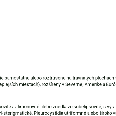
stie samostatne alebo roztrúsene na trávnatých plochách 
eplejších miestach), rozšírený v Severnej Amerike a Euró
ajcovité až limonovité alebo zriedkavo subelipsovité; s v
terigmatické. Pleurocystidia utriformné alebo široko val