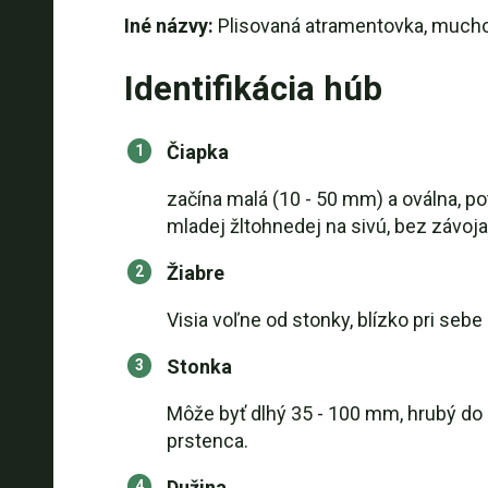
Iné názvy:
Plisovaná atramentovka, mucho
Identifikácia húb
Čiapka
začína malá (10 - 50 mm) a oválna, p
mladej žltohnedej na sivú, bez závoja
Žiabre
Visia voľne od stonky, blízko pri seb
Stonka
Môže byť dlhý 35 - 100 mm, hrubý do 
prstenca.
Dužina