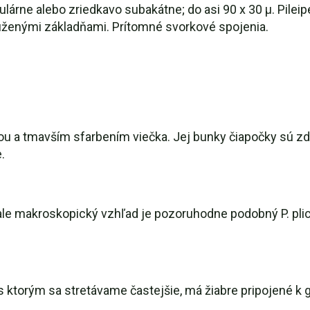
ulárne alebo zriedkavo subakátne; do asi 90 x 30 µ. Pilei
ženými základňami. Prítomné svorkové spojenia.
u a tmavším sfarbením viečka. Jej bunky čiapočky sú zd
.
le makroskopický vzhľad je pozoruhodne podobný P. plica
is, s ktorým sa stretávame častejšie, má žiabre pripojené 