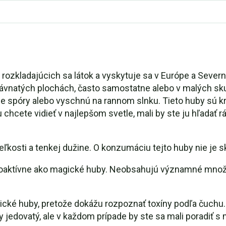
e z rozkladajúcich sa látok a vyskytuje sa v Európe a Sev
trávnatých plochách, často samostatne alebo v malých skup
 spóry alebo vyschnú na rannom slnku. Tieto huby sú krát
 chcete vidieť v najlepšom svetle, mali by ste ju hľadať
ej veľkosti a tenkej dužine. O konzumáciu tejto huby nie j
oaktívne ako magické huby. Neobsahujú významné množst
oxické huby, pretože dokážu rozpoznať toxíny podľa čuchu. 
y jedovatý, ale v každom prípade by ste sa mali poradiť s 