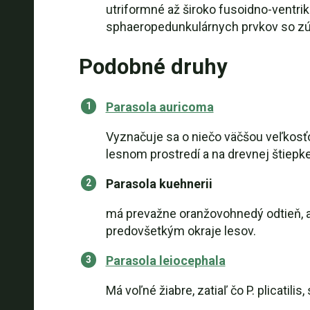
utriformné až široko fusoidno-ventrik
sphaeropedunkulárnych prvkov so zú
Podobné druhy
Parasola auricoma
Vyznačuje sa o niečo väčšou veľkosťo
lesnom prostredí a na drevnej štiepke
Parasola kuehnerii
má prevažne oranžovohnedý odtieň, a
predovšetkým okraje lesov.
Parasola leiocephala
Má voľné žiabre, zatiaľ čo P. plicatil