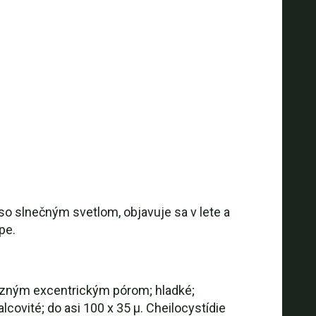
so slnečným svetlom, objavuje sa v lete a
pe.
ýrazným excentrickým pórom; hladké;
covité; do asi 100 x 35 µ. Cheilocystídie