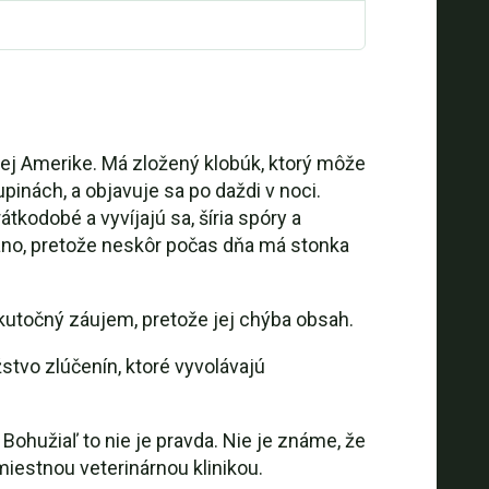
ernej Amerike. Má zložený klobúk, ktorý môže
inách, a objavuje sa po daždi v noci.
kodobé a vyvíjajú sa, šíria spóry a
 ráno, pretože neskôr počas dňa má stonka
e skutočný záujem, pretože jej chýba obsah.
vo zlúčenín, ktoré vyvolávajú
Bohužiaľ to nie je pravda. Nie je známe, že
miestnou veterinárnou klinikou.