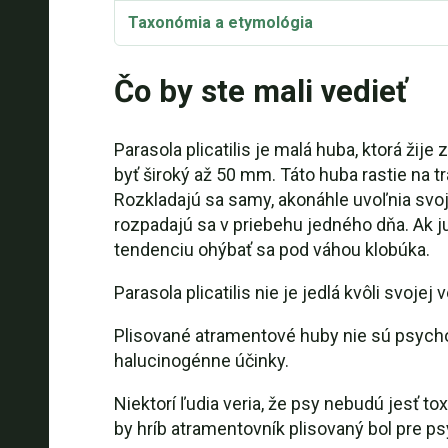
Taxonómia a etymológia
Synonymá a variety
Čo by ste mali vedieť
Parasola plicatilis Video
Parasola plicatilis je malá huba, ktorá žij
byť široký až 50 mm. Táto huba rastie na 
Rozkladajú sa samy, akonáhle uvoľnia svoje
rozpadajú sa v priebehu jedného dňa. Ak ju
tendenciu ohýbať sa pod váhou klobúka.
Parasola plicatilis nie je jedlá kvôli svoj
Plisované atramentové huby nie sú psych
halucinogénne účinky.
Niektorí ľudia veria, že psy nebudú jesť t
by hríb atramentovník plisovaný bol pre ps