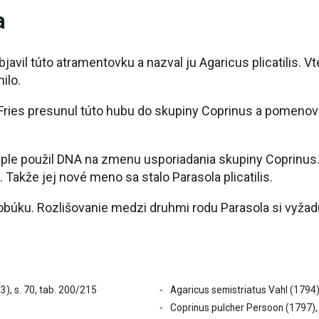
a
bjavil túto atramentovku a nazval ju Agaricus plicatilis.
ilo.
ies presunul túto hubu do skupiny Coprinus a pomenoval 
pple použil DNA na zmenu usporiadania skupiny Coprinus
Takže jej nové meno sa stalo Parasola plicatilis.
klobúku. Rozlišovanie medzi druhmi rodu Parasola si vyža
(3), s. 70, tab. 200/215
Agaricus semistriatus Vahl (1794), 
Coprinus pulcher Persoon (1797),