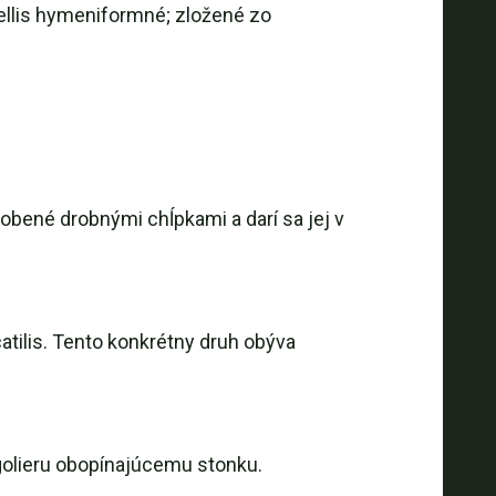
pellis hymeniformné; zložené zo
obené drobnými chĺpkami a darí sa jej v
tilis. Tento konkrétny druh obýva
k golieru obopínajúcemu stonku.