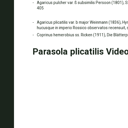
Agaricus pulcher var. ß subsimilis Persoon (1801), 
405
Agaricus plicatilis var. b major Weinmann (1836), 
hucusque in imperio Rossico observatos recensuit, 
Coprinus hemerobius ss. Ricken (1911), Die Blätterpilz
Parasola plicatilis Vide