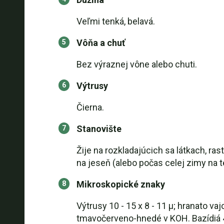
Veľmi tenká, belavá.
Vôňa a chuť
Bez výraznej vône alebo chuti.
Výtrusy
Čierna.
Stanovište
Žije na rozkladajúcich sa látkach, ra
na jeseň (alebo počas celej zimy na t
Mikroskopické znaky
Výtrusy 10 - 15 x 8 - 11 µ; hranato v
tmavočerveno-hnedé v KOH. Bazídiá 4-s