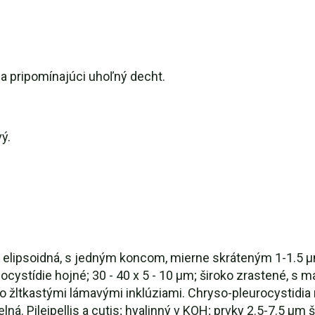
a pripomínajúci uhoľný decht.
ý.
 elipsoidná, s jedným koncom, mierne skráteným 1-1.5 µ
ocystídie hojné; 30 - 40 x 5 - 10 µm; široko zrastené, s 
o žltkastými lámavými inklúziami. Chryso-pleurocystidia
ná. Pileipellis a cutis; hyalinný v KOH; prvky 2.5-7.5 µm ši