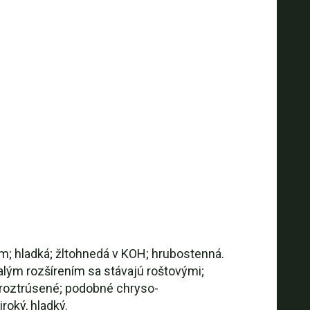
m; hladká; žltohnedá v KOH; hrubostenná.
malým rozšírením sa stávajú roštovými;
 roztrúsené; podobné chryso-
roký, hladký.