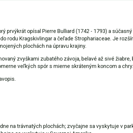
ý prvýkrát opísal Pierre Bulliard (1742 - 1793) a súčasný
o rodu Kragskivlingar a čeľade Strophariaceae. Je rozšír
hnojených plochách na úpravu krajiny.
emovaný zvyškami zubatého závoja, belavé až sivé žiabre
omerne veľkých spór s mierne skráteným koncom a chry
avopis.
dne na trávnatých plochách; zvyčajne sa vyskytuje v par