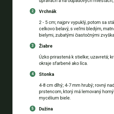
úpravách a na odpadových miestach; 
Vrchnák
2 - 5 cm; najprv vypuklý, potom sa st
celkovo belavý, s veľmi bledým, matn
bielymi, zubatými čiastočnými zvyška
Žiabre
Úzko prirastená k stielke; uzavretá; 
okraje sfarbené ako líca.
Stonka
4-8 cm dlhý; 4-7 mm hrubý; rovný na
prstencom, ktorý má lemovaný horný o
mycélium biele.
Dužina