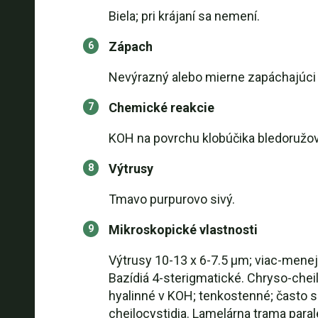
Biela; pri krájaní sa nemení.
Zápach
Nevýrazný alebo mierne zapáchajúci 
Chemické reakcie
KOH na povrchu klobúčika bledoružov
Výtrusy
Tmavo purpurovo sivý.
Mikroskopické vlastnosti
Výtrusy 10-13 x 6-7.5 µm; viac-menej
Bazídiá 4-sterigmatické. Chryso-cheil
hyalinné v KOH; tenkostenné; často s
cheilocystidia. Lamelárna trama paralel