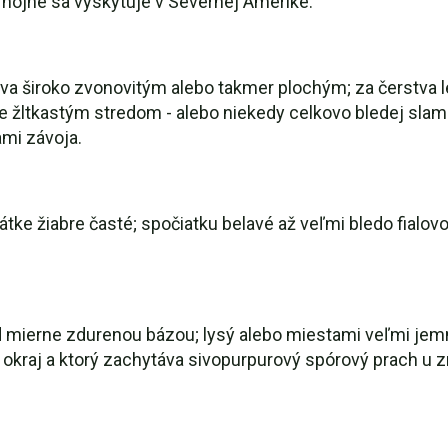
hojne sa vyskytuje v Severnej Amerike.
áva široko zvonovitým alebo takmer plochým; za čerstva l
e žltkastým stredom - alebo niekedy celkovo bledej slam
mi závoja.
krátke žiabre časté; spočiatku belavé až veľmi bledo fialo
d mierne zdurenou bázou; lysý alebo miestami veľmi jem
kraj a ktorý zachytáva sivopurpurový spórový prach u z