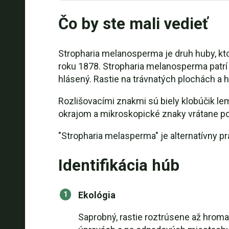
Čo by ste mali vedieť
Stropharia melanosperma je druh huby, ktor
roku 1878. Stropharia melanosperma patrí d
hlásený. Rastie na trávnatých plochách a 
Rozlišovacími znakmi sú biely klobúčik l
okrajom a mikroskopické znaky vrátane p
"Stropharia melasperma" je alternatívny pr
Identifikácia húb
Ekológia
Saprobný, rastie roztrúsene až hroma