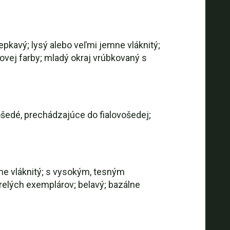
epkavý; lysý alebo veľmi jemne vláknitý;
ovej farby; mladý okraj vrúbkovaný s
vošedé, prechádzajúce do fialovošedej;
ne vláknitý; s vysokým, tesným
relých exemplárov; belavý; bazálne