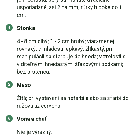
usporiadané, asi 2 na mm; rúrky hlboké do 1
cm.
Stonka
4 - 8 cm dlhý; 1 - 2 cm hrubý; viac-menej
rovnaký; v mladosti lepkavý; žltkastý, pri
manipulácii sa sfarbuje do hneda; v zrelosti s
viditeľnými hnedastými žľazovými bodkami;
bez prstenca.
Mäso
Žltá; pri vystavení sa nefarbí alebo sa sfarbí do
ružova až červena.
Vôňa a chuť
Nie je výrazný.