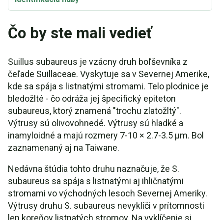
Čo by ste mali vedieť
Suillus subaureus je vzácny druh boľševníka z
čeľade Suillaceae. Vyskytuje sa v Severnej Amerike,
kde sa spája s listnatými stromami. Telo plodnice je
bledožlté - čo odráža jej špecifický epiteton
subaureus, ktorý znamená "trochu zlatožltý".
Výtrusy sú olivovohnedé. Výtrusy sú hladké a
inamyloidné a majú rozmery 7-10 × 2.7-3.5 µm. Bol
zaznamenaný aj na Taiwane.
Nedávna štúdia tohto druhu naznačuje, že S.
subaureus sa spája s listnatými aj ihličnatými
stromami vo východných lesoch Severnej Ameriky.
Výtrusy druhu S. subaureus nevyklíči v prítomnosti
len koreňov listnatých stromov. Na vyklíčenie si