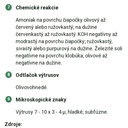
Chemické reakcie
Amoniak na povrchu čiapočky olivový až
červený alebo ružovkastý; na dužine
červenkastý až ružovkastý. KOH negatívny až
modrastý na povrchu čiapočky; ružovkastý,
sivastý alebo purpurový na dužine. Železité soli
negatívne na povrchu klobúka; olivové až
negatívne na dužine.
Odtlačok výtrusov
Olivovohnedé.
Mikroskopické znaky
Výtrusy 7 - 10 x 3 - 4 µ; hladké; subfúzne.
Zdroje: