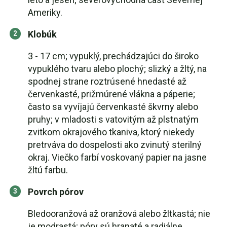
Ameriky.
Klobúk
3 - 17 cm; vypuklý, prechádzajúci do široko
vypuklého tvaru alebo plochý; slizký a žltý, na
spodnej strane roztrúsené hnedasté až
červenkasté, prižmúrené vlákna a páperie;
často sa vyvíjajú červenkasté škvrny alebo
pruhy; v mladosti s vatovitým až plstnatým
zvitkom okrajového tkaniva, ktorý niekedy
pretrváva do dospelosti ako zvinutý sterilný
okraj. Viečko farbí voskovaný papier na jasne
žltú farbu.
Povrch pórov
Bledooranžová až oranžová alebo žltkastá; nie
je modrastá; póry sú hranaté a radiálne