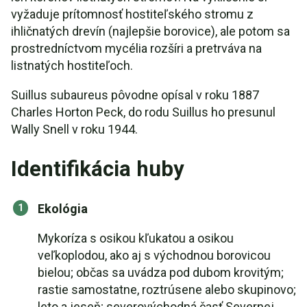
vyžaduje prítomnosť hostiteľského stromu z
ihličnatých drevín (najlepšie borovice), ale potom sa
prostredníctvom mycélia rozšíri a pretrváva na
listnatých hostiteľoch.
Suillus subaureus pôvodne opísal v roku 1887
Charles Horton Peck, do rodu Suillus ho presunul
Wally Snell v roku 1944.
Identifikácia huby
Ekológia
Mykoríza s osikou kľukatou a osikou
veľkoplodou, ako aj s východnou borovicou
bielou; občas sa uvádza pod dubom krovitým;
rastie samostatne, roztrúsene alebo skupinovo;
leto a jeseň; severovýchodná časť Severnej