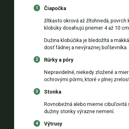
Čiapočka
žltkasto okrová až žltohnedá, povrch
klobúky dosahujú priemer 4 až 10 cm
Dužina klobúčika je bledožltá a mäkká;
dosť fádnej a nevýraznej boľševníka.
Rúrky a póry
Nepravidelné, niekedy zložené a mier
ochrovými pórmi, ktoré v plnej zrelost
Stonka
Rovnobežná alebo mierne cibuľovitá s
dužiny stonky výrazne nemení.
Výtrusy