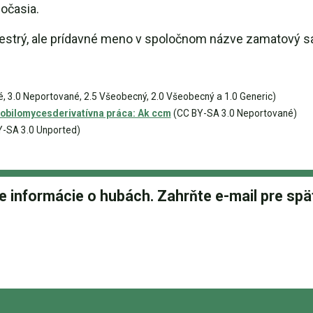
počasia.
estrý, ale prídavné meno v spoločnom názve zamatový sa
 3.0 Neportované, 2.5 Všeobecný, 2.0 Všeobecný a 1.0 Generic)
robilomycesderivatívna práca: Ak ccm
(CC BY-SA 3.0 Neportované)
-SA 3.0 Unported)