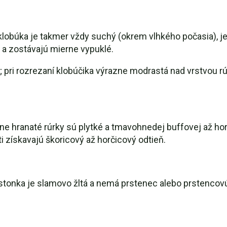
 klobúka je takmer vždy suchý (okrem vlhkého počasia), 
 a zostávajú mierne vypuklé.
 pri rozrezaní klobúčika výrazne modrastá nad vrstvou rúr
ne hranaté rúrky sú plytké a tmavohnedej buffovej až hor
i získavajú škoricový až horčicový odtieň.
tonka je slamovo žltá a nemá prstenec alebo prstencovú 