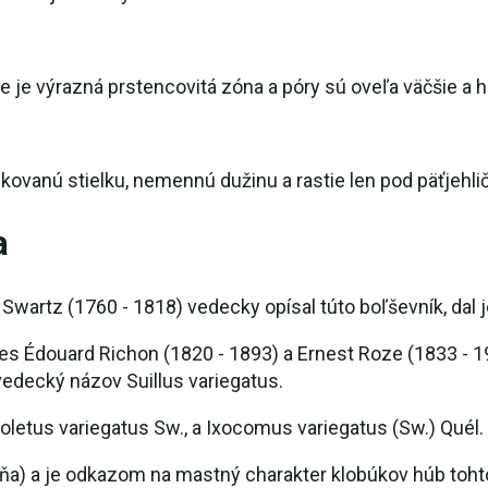
 je výrazná prstencovitá zóna a póry sú oveľa väčšie a h
kovanú stielku, nemennú dužinu a rastie len pod päťjehli
a
Swartz (1760 - 1818) vedecky opísal túto boľševník, dal 
s Édouard Richon (1820 - 1893) a Ernest Roze (1833 - 190
vedecký názov Suillus variegatus.
oletus variegatus Sw., a Ixocomus variegatus (Sw.) Quél.
a) a je odkazom na mastný charakter klobúkov húb tohto 