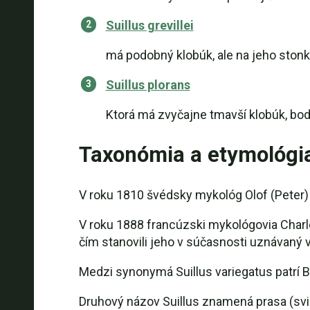
Suillus grevillei
má podobný klobúk, ale na jeho stonke
Suillus plorans
Ktorá má zvyčajne tmavší klobúk, bod
Taxonómia a etymológi
V roku 1810 švédsky mykológ Olof (Peter) 
V roku 1888 francúzski mykológovia Charle
čím stanovili jeho v súčasnosti uznávaný 
Medzi synonymá Suillus variegatus patrí B
Druhový názov Suillus znamená prasa (sviň