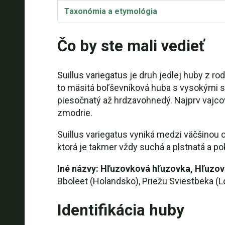
Taxonómia a etymológia
Čo by ste mali vedieť
Suillus variegatus je druh jedlej huby z r
to mäsitá boľševníková huba s vysokými sto
piesočnatý až hrdzavohnedý. Najprv vajcovi
zmodrie.
Suillus variegatus vyniká medzi väčšinou 
ktorá je takmer vždy suchá a plstnatá a p
Iné názvy: Hľuzovková hľuzovka, Hľuzo
Bboleet (Holandsko), Priežu Sviestbeka (L
Identifikácia huby