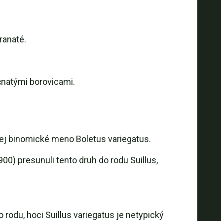
ranaté.
čnatými borovicami.
jej binomické meno Boletus variegatus.
0) presunuli tento druh do rodu Suillus,
rodu, hoci Suillus variegatus je netypický