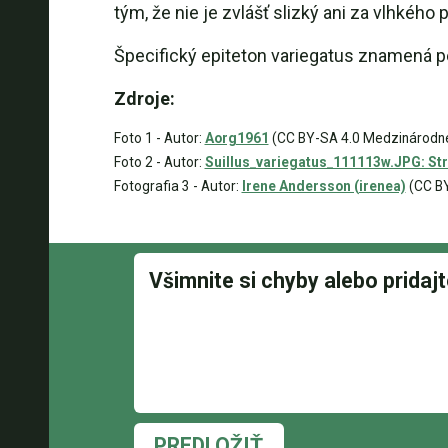
tým, že nie je zvlášť slizký ani za vlhkého 
Špecifický epiteton variegatus znamená p
Zdroje:
Foto 1 - Autor:
Aorg1961
(CC BY-SA 4.0 Medzinárodné,
Foto 2 - Autor:
Suillus_variegatus_111113w.JPG: St
Fotografia 3 - Autor:
Irene Andersson (irenea)
(CC BY
PREDLOŽIŤ