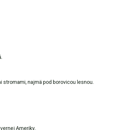
.
mi stromami, najmä pod borovicou lesnou.
evernej Ameriky.