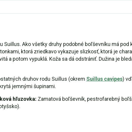
odu Suillus. Ako všetky druhy podobné boľševníku má pod 
nkami, ktorá zriedkavo vykazuje slizkosť, ktorá je charak
tá a potom vypuklá. Koža sa dá odstrániť. Dužina je bled
ostatných druhov rodu Suillus (okrem
Suillus cavipes
) vď
okrytá jemnými šupinami.
vková hľuzovka:
Zamatová boľševník, pestrofarebný boľš
otyšsko).