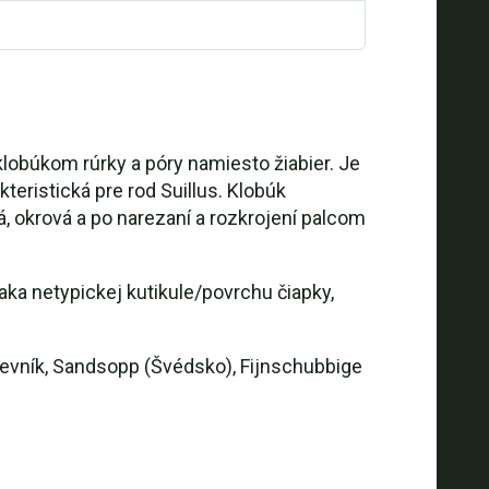
klobúkom rúrky a póry namiesto žiabier. Je
teristická pre rod Suillus. Klobúk
á, okrová a po narezaní a rozkrojení palcom
aka netypickej kutikule/povrchu čiapky,
evník, Sandsopp (Švédsko), Fijnschubbige