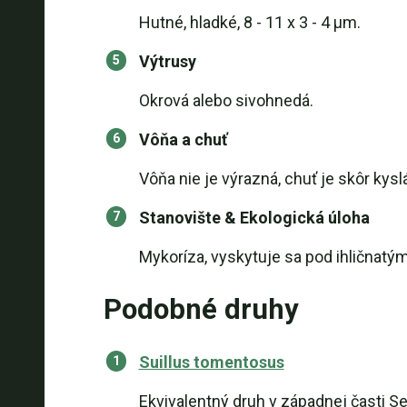
Hutné, hladké, 8 - 11 x 3 - 4 μm.
Výtrusy
Okrová alebo sivohnedá.
Vôňa a chuť
Vôňa nie je výrazná, chuť je skôr kyslá
Stanovište & Ekologická úloha
Mykoríza, vyskytuje sa pod ihličnatý
Podobné druhy
Suillus tomentosus
Ekvivalentný druh v západnej časti S