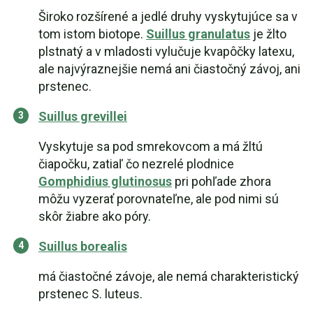
Široko rozšírené a jedlé druhy vyskytujúce sa v
tom istom biotope.
Suillus granulatus
je žlto
plstnatý a v mladosti vylučuje kvapôčky latexu,
ale najvýraznejšie nemá ani čiastočný závoj, ani
prstenec.
Suillus grevillei
Vyskytuje sa pod smrekovcom a má žltú
čiapočku, zatiaľ čo nezrelé plodnice
Gomphidius glutinosus
pri pohľade zhora
môžu vyzerať porovnateľne, ale pod nimi sú
skôr žiabre ako póry.
Suillus borealis
má čiastočné závoje, ale nemá charakteristický
prstenec S. luteus.