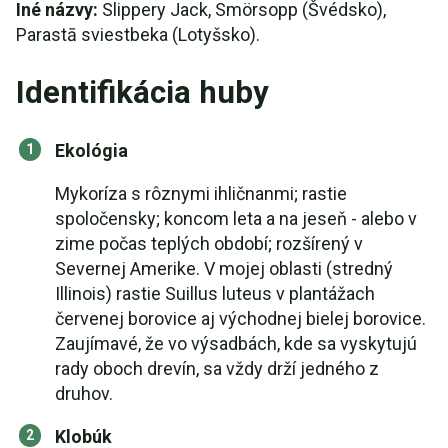
Iné názvy:
Slippery Jack, Smörsopp (Švédsko),
Parastā sviestbeka (Lotyšsko).
Identifikácia huby
Ekológia
Mykoríza s rôznymi ihličnanmi; rastie
spoločensky; koncom leta a na jeseň - alebo v
zime počas teplých období; rozšírený v
Severnej Amerike. V mojej oblasti (stredný
Illinois) rastie Suillus luteus v plantážach
červenej borovice aj východnej bielej borovice.
Zaujímavé, že vo výsadbách, kde sa vyskytujú
rady oboch drevín, sa vždy drží jedného z
druhov.
Klobúk