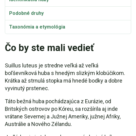
Podobné druhy
Taxonómia a etymológia
Suillus luteus Dávkovanie, toxicita a vedľajšie
Čo by ste mali vedieť
účinky
Suillus luteus Video
Suillus luteus je stredne veľká až veľká
boľševníková huba s hnedým slizkým klobúčikom.
Krátka až strnulá stopka má hnedé bodky a dobre
vyvinutý prstenec.
Táto bežná huba pochádzajúca z Eurázie, od
Britských ostrovov po Kóreu, sa rozšírila aj inde
vrátane Severnej a Južnej Ameriky, južnej Afriky,
Austrálie a Nového Zélandu.