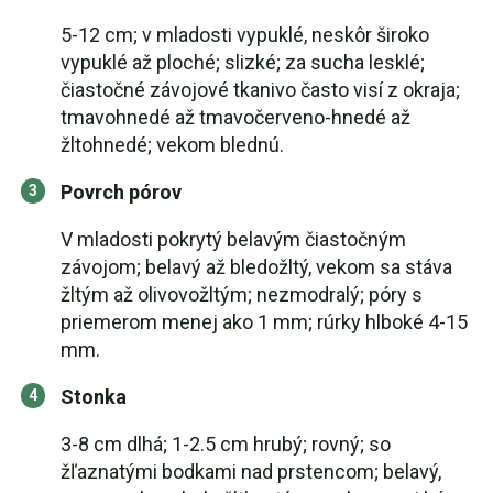
5-12 cm; v mladosti vypuklé, neskôr široko
vypuklé až ploché; slizké; za sucha lesklé;
čiastočné závojové tkanivo často visí z okraja;
tmavohnedé až tmavočerveno-hnedé až
žltohnedé; vekom blednú.
Povrch pórov
V mladosti pokrytý belavým čiastočným
závojom; belavý až bledožltý, vekom sa stáva
žltým až olivovožltým; nezmodralý; póry s
priemerom menej ako 1 mm; rúrky hlboké 4-15
mm.
Stonka
3-8 cm dlhá; 1-2.5 cm hrubý; rovný; so
žľaznatými bodkami nad prstencom; belavý,