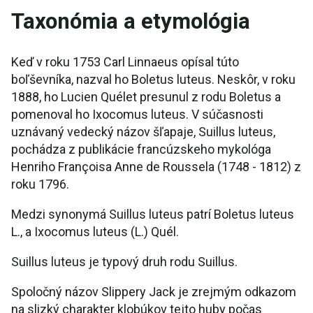
Taxonómia a etymológia
Keď v roku 1753 Carl Linnaeus opísal túto
boľševníka, nazval ho Boletus luteus. Neskôr, v roku
1888, ho Lucien Quélet presunul z rodu Boletus a
pomenoval ho Ixocomus luteus. V súčasnosti
uznávaný vedecký názov šľapaje, Suillus luteus,
pochádza z publikácie francúzskeho mykológa
Henriho Françoisa Anne de Roussela (1748 - 1812) z
roku 1796.
Medzi synonymá Suillus luteus patrí Boletus luteus
L., a Ixocomus luteus (L.) Quél.
Suillus luteus je typový druh rodu Suillus.
Spoločný názov Slippery Jack je zrejmým odkazom
na slizký charakter klobúkov tejto huby počas