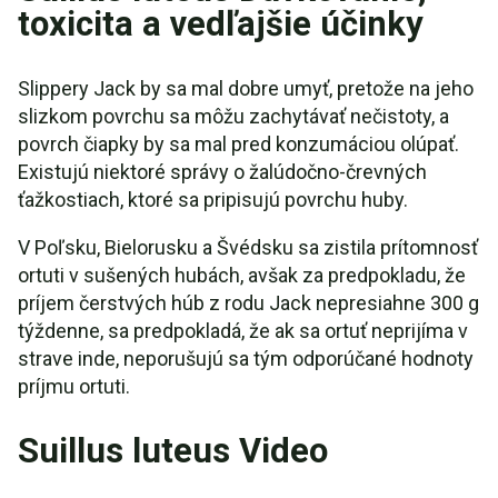
toxicita a vedľajšie účinky
Slippery Jack by sa mal dobre umyť, pretože na jeho
slizkom povrchu sa môžu zachytávať nečistoty, a
povrch čiapky by sa mal pred konzumáciou olúpať.
Existujú niektoré správy o žalúdočno-črevných
ťažkostiach, ktoré sa pripisujú povrchu huby.
V Poľsku, Bielorusku a Švédsku sa zistila prítomnosť
ortuti v sušených hubách, avšak za predpokladu, že
príjem čerstvých húb z rodu Jack nepresiahne 300 g
týždenne, sa predpokladá, že ak sa ortuť neprijíma v
strave inde, neporušujú sa tým odporúčané hodnoty
príjmu ortuti.
Suillus luteus Video