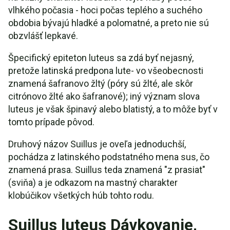
vlhkého počasia - hoci počas teplého a suchého
obdobia bývajú hladké a polomatné, a preto nie sú
obzvlášť lepkavé.
Špecifický epiteton luteus sa zdá byť nejasný,
pretože latinská predpona lute- vo všeobecnosti
znamená šafranovo žltý (póry sú žlté, ale skôr
citrónovo žlté ako šafranové); iný význam slova
luteus je však špinavý alebo blatistý, a to môže byť v
tomto prípade pôvod.
Druhový názov Suillus je oveľa jednoduchší,
pochádza z latinského podstatného mena sus, čo
znamená prasa. Suillus teda znamená "z prasiat"
(sviňa) a je odkazom na mastný charakter
klobúčikov všetkých húb tohto rodu.
Suillus luteus Dávkovanie,