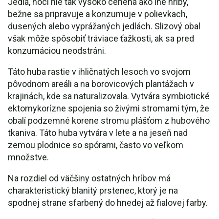
Jedlá, hoci nie tak vysoko cenená ako iné hríby,
bežne sa pripravuje a konzumuje v polievkach,
dusených alebo vyprážaných jedlách. Slizový obal
však môže spôsobiť tráviace ťažkosti, ak sa pred
konzumáciou neodstráni.
Táto huba rastie v ihličnatých lesoch vo svojom
pôvodnom areáli a na borovicových plantážach v
krajinách, kde sa naturalizovala. Vytvára symbiotické
ektomykorízne spojenia so živými stromami tým, že
obalí podzemné korene stromu plášťom z hubového
tkaniva. Táto huba vytvára v lete a na jeseň nad
zemou plodnice so spórami, často vo veľkom
množstve.
Na rozdiel od väčšiny ostatných hríbov má
charakteristický blanitý prstenec, ktorý je na
spodnej strane sfarbený do hnedej až fialovej farby.