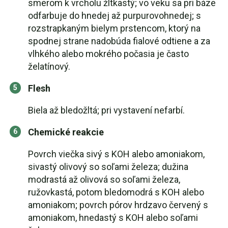
smerom k vrcholu žltkastý; vo veku sa pri báze
odfarbuje do hnedej až purpurovohnedej; s
rozstrapkaným bielym prstencom, ktorý na
spodnej strane nadobúda fialové odtiene a za
vlhkého alebo mokrého počasia je často
želatínový.
Flesh
Biela až bledožltá; pri vystavení nefarbí.
Chemické reakcie
Povrch viečka sivý s KOH alebo amoniakom,
sivastý olivový so soľami železa; dužina
modrastá až olivová so soľami železa,
ružovkastá, potom bledomodrá s KOH alebo
amoniakom; povrch pórov hrdzavo červený s
amoniakom, hnedastý s KOH alebo soľami