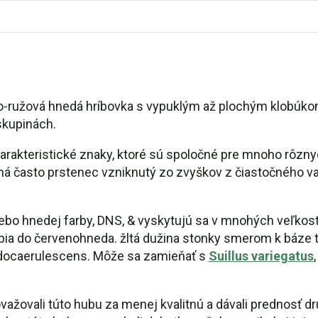
ovo-ružová hnedá hríbovka s vypuklým až plochým klobúko
skupinách.
harakteristické znaky, ktoré sú spoločné pre mnoho rôzny
má často prstenec vzniknutý zo zvyškov z čiastočného vai
lebo hnedej farby, DNS, & vyskytujú sa v mnohých veľkost
bia do červenohneda. žltá dužina stonky smerom k báze t
ridocaerulescens. Môže sa zamieňať s
Suillus variegatus
 považovali túto hubu za menej kvalitnú a dávali prednos