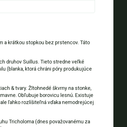
m a krátkou stopkou bez prstencov. Táto
ch druhov Suillus. Tieto stredne veľké
lu (blanka, ktorá chráni póry produkujúce
iach & tvary. Žltohnedé škvrny na stonke,
mavne. Obľubuje borovicu lesnú. Existuje
, ale ľahko rozlíšiteľná vďaka nemodrejúcej
ť druhu Tricholoma (dnes považovanému za