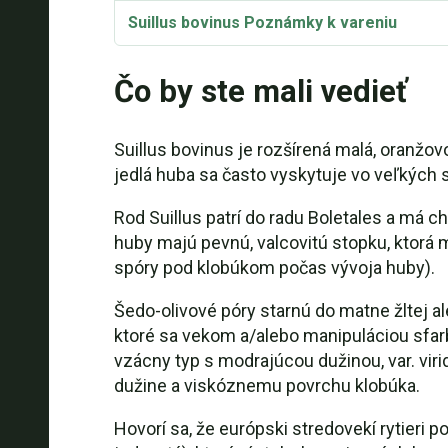
Suillus bovinus Poznámky k vareniu
Čo by ste mali vedieť
Suillus bovinus je rozšírená malá, oranž
jedlá huba sa často vyskytuje vo veľkých 
Rod Suillus patrí do radu Boletales a má c
huby majú pevnú, valcovitú stopku, ktorá 
spóry pod klobúkom počas vývoja huby).
Šedo-olivové póry starnú do matne žltej a
ktoré sa vekom a/alebo manipuláciou sfar
vzácny typ s modrajúcou dužinou, var. vi
dužine a viskóznemu povrchu klobúka.
Hovorí sa, že európski stredovekí rytieri