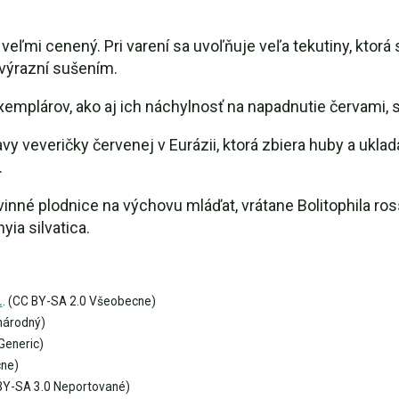
 veľmi cenený. Pri varení sa uvoľňuje veľa tekutiny, ktor
zvýrazní sušením.
emplárov, ako aj ich náchylnosť na napadnutie červami, 
y veveričky červenej v Eurázii, ktorá zbiera huby a uklad
.
inné plodnice na výchovu mláďat, vrátane Bolitophila ros
ia silvatica.
.
. (CC BY-SA 2.0 Všeobecne)
národný)
Generic)
cne)
BY-SA 3.0 Neportované)