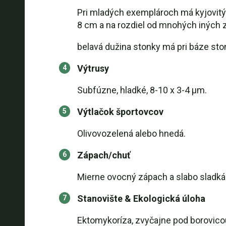
Pri mladých exemplároch má kyjovitý
8 cm a na rozdiel od mnohých iných 
belavá dužina stonky má pri báze sto
Výtrusy
Subfúzne, hladké, 8-10 x 3-4 μm.
Výtlačok športovcov
Olivovozelená alebo hnedá.
Zápach/chuť
Mierne ovocný zápach a slabo sladká
Stanovište & Ekologická úloha
Ektomykoríza, zvyčajne pod borovicou 