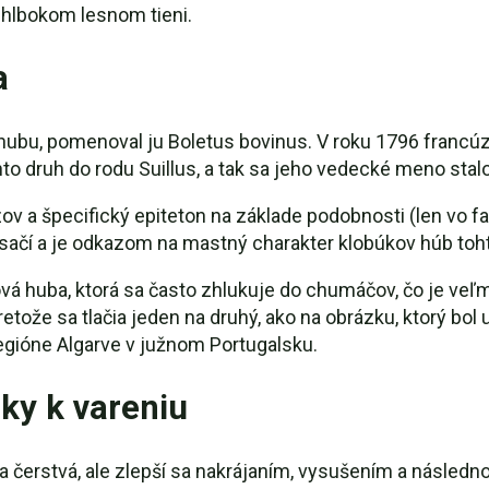
 hlbokom lesnom tieni.
a
 hubu, pomenoval ju Boletus bovinus. V roku 1796 francúz
to druh do rodu Suillus, a tak sa jeho vedecké meno stalo
ov a špecifický epiteton na základe podobnosti (len vo f
sačí a je odkazom na mastný charakter klobúkov húb toht
vá huba, ktorá sa často zhlukuje do chumáčov, čo je veľm
etože sa tlačia jeden na druhý, ako na obrázku, ktorý b
egióne Algarve v južnom Portugalsku.
ky k vareniu
íva čerstvá, ale zlepší sa nakrájaním, vysušením a následn