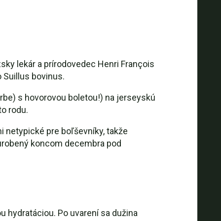
sky lekár a prírodovedec Henri François
 Suillus bovinus.
arbe) s hovorovou boletou!) na jerseyskú
o rodu.
i netypické pre boľševníky, takže
ol urobený koncom decembra pod
ou hydratáciou. Po uvarení sa dužina