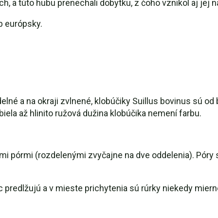
ch, a túto hubu prenechali dobytku, z čoho vznikol aj jej n
íb európsky.
elné a na okraji zvlnené, klobúčiky Suillus bovinus sú od 
biela až hlinito ružová dužina klobúčika nemení farbu.
 pórmi (rozdelenými zvyčajne na dve oddelenia). Póry sú 
c predlžujú a v mieste prichytenia sú rúrky niekedy mier