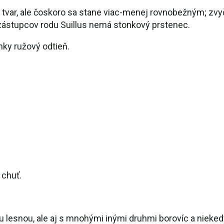
 tvar, ale čoskoro sa stane viac-menej rovnobežným; zvy
zástupcov rodu Suillus nemá stonkový prstenec.
nky ružový odtieň.
 chuť.
lesnou, ale aj s mnohými inými druhmi borovíc a niekedy 