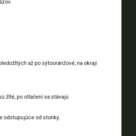
ázov.
bledožltých až po sýtooranžové, na okraji
žlté, po otlačení sa stávajú
ne odstupujúce od stonky.