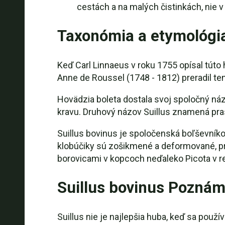
cestách a na malých čistinkách, nie v
Taxonómia a etymológi
Keď Carl Linnaeus v roku 1755 opísal túto
Anne de Roussel (1748 - 1812) preradil ten
Hovädzia boleta dostala svoj spoločný náz
kravu. Druhový názov Suillus znamená pra
Suillus bovinus je spoločenská boľševníko
klobúčiky sú zošikmené a deformované, pr
borovicami v kopcoch neďaleko Picota v r
Suillus bovinus Poznám
Suillus nie je najlepšia huba, keď sa použ