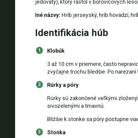
jedovatý), ktorý rástol v borovicových leso
Iné názvy:
Hríb jerseyský, hríb hovädzí, hr
Identifikácia húb
Klobúk
3 až 10 cm v priemere, často nepravid
zvyčajne trochu bledšie. Po narezaní 
Rúrky a póry
Rúrky sú zakončené veľkými zloženými
sivozelenými a tmavnú.
Bližšie k stonke sa póry postupne via
Stonka