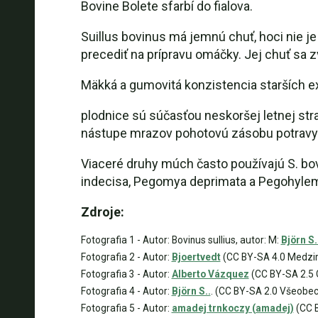
Bovine Bolete sfarbí do fialova.
Suillus bovinus má jemnú chuť, hoci nie je
precediť na prípravu omáčky. Jej chuť sa 
Mäkká a gumovitá konzistencia starších ex
plodnice sú súčasťou neskoršej letnej strav
nástupe mrazov pohotovú zásobu potravy
Viaceré druhy múch často používajú S. bov
indecisa, Pegomya deprimata a Pegohylemy
Zdroje:
Fotografia 1 - Autor: Bovinus sullius, autor: M:
Björn S.
Fotografia 2 - Autor:
Bjoertvedt
(CC BY-SA 4.0 Medzi
Fotografia 3 - Autor:
Alberto Vázquez
(CC BY-SA 2.5 
Fotografia 4 - Autor:
Björn S..
. (CC BY-SA 2.0 Všeobe
Fotografia 5 - Autor:
amadej trnkoczy (amadej)
(CC 