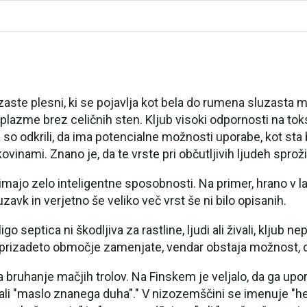
luzaste plesni, ki se pojavlja kot bela do rumena sluzast
oplazme brez celičnih sten. Kljub visoki odpornosti na toks
 so odkrili, da ima potencialne možnosti uporabe, kot sta 
vinami. Znano je, da te vrste pri občutljivih ljudeh sproži
ajo zelo inteligentne sposobnosti. Na primer, hrano v lab
zavk in verjetno še veliko več vrst še ni bilo opisanih.
o septica ni škodljiva za rastline, ljudi ali živali, kljub
 prizadeto območje zamenjate, vendar obstaja možnost, d
a bruhanje mačjih trolov. Na Finskem je veljalo, da ga upo
ali "maslo znanega duha"." V nizozemščini se imenuje "h