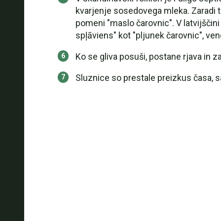
kvarjenje sosedovega mleka. Zaradi t
pomeni "maslo čarovnic". V latvijščin
spļāviens" kot "pljunek čarovnic", ven
Ko se gliva posuši, postane rjava in 
Sluznice so prestale preizkus časa, sa