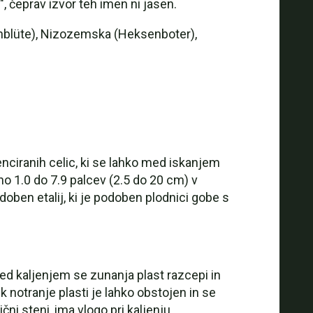
", čeprav izvor teh imen ni jasen.
ohblüte), Nizozemska (Heksenboter),
enciranih celic, ki se lahko med iskanjem
no 1.0 do 7.9 palcev (2.5 do 20 cm) v
ben etalij, ki je podoben plodnici gobe s
ed kaljenjem se zunanja plast razcepi in
k notranje plasti je lahko obstojen in se
čni steni, ima vlogo pri kaljenju.