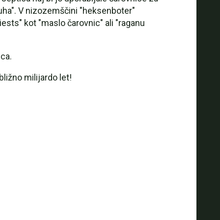
uha". V nizozemščini "heksenboter"
ests" kot "maslo čarovnic" ali "raganu
jca.
ižno milijardo let!