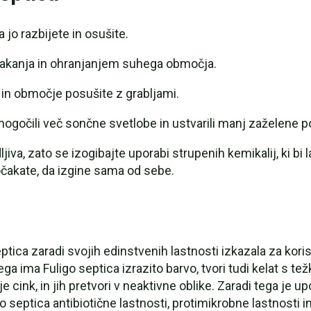
 jo razbijete in osušite.
makanja in ohranjanjem suhega območja.
 in območje posušite z grabljami.
ogočili več sončne svetlobe in ustvarili manj zaželene po
ljiva, zato se izogibajte uporabi strupenih kemikalij, ki b
počakate, da izgine sama od sebe.
tica zaradi svojih edinstvenih lastnosti izkazala za koris
rega ima Fuligo septica izrazito barvo, tvori tudi kelat s 
 cink, in jih pretvori v neaktivne oblike. Zaradi tega je u
go septica antibiotične lastnosti, protimikrobne lastnosti