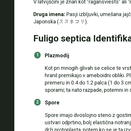
V latvijščini je znan kot "ragansviests" ali
Druga imena:
Pasji izbljuvki, umešana ja
Japonska (ススホコリ).
Fuligo septica Identifik
Plazmodij
Kot pri mnogih glivah se celice te vr
hranil premikajo v ameboidni obliki. P
premeru in 0.4 do 1.2 palca (1 do 3 
sporami; ta nato razpade, potemni in
Spore
Spore imajo dvoslojno steno z gostim
ustvari odprtino, bolj elastična notra
drži protoplasta, potem ko se je ta izvi