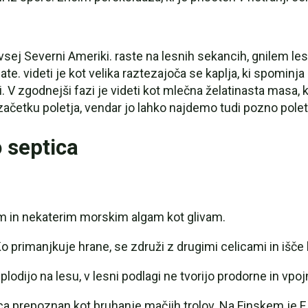
j Severni Ameriki. raste na lesnih sekancih, gnilem lesu, r
late. videti je kot velika raztezajoča se kaplja, ki spomin
 V zgodnejši fazi je videti kot mlečna želatinasta masa, ki
četku poletja, vendar jo lahko najdemo tudi pozno poleti 
o septica
m in nekaterim morskim algam kot glivam.
Ko primanjkuje hrane, se združi z drugimi celicami in išče 
plodijo na lesu, v lesni podlagi ne tvorijo prodorne in vpo
ica prepoznan kot bruhanje mačjih trolov. Na Finskem je F. 