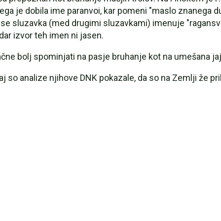
ega je dobila ime paranvoi, kar pomeni "maslo znanega d
i se sluzavka (med drugimi sluzavkami) imenuje "ragansvi
dar izvor teh imen ni jasen.
začne bolj spominjati na pasje bruhanje kot na umešana ja
j so analize njihove DNK pokazale, da so na Zemlji že pribl