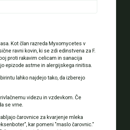
a masa. Kot član razreda Myxomycetes v
ične ravni kovin, ki se zdi edinstvena za F.
boj proti rakavim celicam in sanacija
jo epizode astme in alergijskega rinitisa.
irintu lahko najdejo tako, da izberejo
 neprivlačnemu videzu in vzdevkom. Če
a se vrne.
rabljajo čarovnice za kvarjenje mleka
eksenboter", kar pomeni "maslo čarovnic."