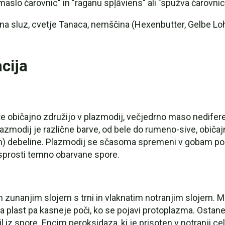
 "maslo čarovnic" in "raganu spļāviens" ali "spužva čarovnic
jčna sluz, cvetje Tanaca, nemščina (Hexenbutter, Gelbe L
acija
ste običajno združijo v plazmodij, večjedrno maso nedifer
lazmodij je različne barve, od bele do rumeno-sive, običaj
cm) debeline. Plazmodij se sčasoma spremeni v gobam podo
 sprosti temno obarvane spore.
 zunanjim slojem s trni in vlaknatim notranjim slojem. M
nja plast pa kasneje poči, ko se pojavi protoplazma. Ostane
l iz spore. Encim peroksidaza, ki je prisoten v notranji celi