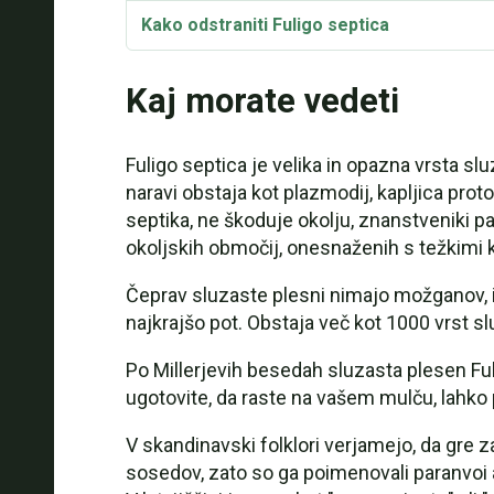
Kako odstraniti Fuligo septica
Uporaba
Kaj morate vedeti
Življenjski cikel
Fuligo septica je velika in opazna vrsta s
Taksonomija
naravi obstaja kot plazmodij, kapljica prot
septika, ne škoduje okolju, znanstveniki pa
Sinonimi in sorte
okoljskih območij, onesnaženih s težkimi ko
Fuligo septica Video
Čeprav sluzaste plesni nimajo možganov, im
najkrajšo pot. Obstaja več kot 1000 vrst slu
Po Millerjevih besedah sluzasta plesen Fulig
ugotovite, da raste na vašem mulču, lahko
V skandinavski folklori verjamejo, da gre z
sosedov, zato so ga poimenovali paranvoi 