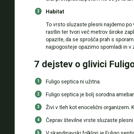
Habitat
To vrsto sluzaste plesni najdemo po vse
rastlin ter tvori več metrov široke zap
opazite, da se sprošča prah s sporami.
najpogosteje opazimo spomladi in v za
7 dejstev o glivici Fulig
Fuligo septica ni užitna.
Fuligo septica je bolj sorodna ameba
Živi v tleh kot enocelični organizem. 
Čeprav številne vrste sluzaste plesni 
V skandinavski folklori je Fuligo sept