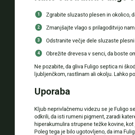
Zgrabite sluzasto plesen in okolico, da
Zmanjšajte vlago s prilagoditvijo na
Odstranite večje dele sluzaste plesni
Obrežite drevesa v senci, da boste om
Ne pozabite, da gliva Fuligo septica ni škod
ljubljenčkom, rastlinam ali okolju. Lahko 
Uporaba
Kljub neprivlačnemu videzu se je Fuligo sep
odkrili, da isti rumeni pigment, zaradi kate
hiperakumulira strupene težke kovine, kot je
Poleg tega je bilo ugotovljeno, da ima Fuli