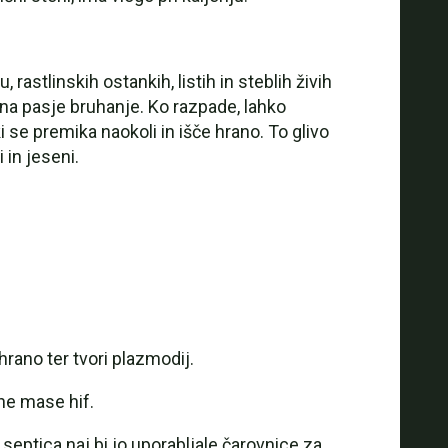
astlinskih ostankih, listih in steblih živih
ja na pasje bruhanje. Ko razpade, lahko
 se premika naokoli in išče hrano. To glivo
in jeseni.
hrano ter tvori plazmodij.
jne mase hif.
septica naj bi jo uporabljale čarovnice za