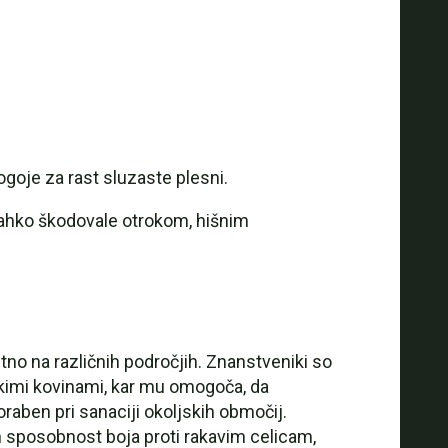
goje za rast sluzaste plesni.
i lahko škodovale otrokom, hišnim
tno na različnih področjih. Znanstveniki so
težkimi kovinami, kar mu omogoča, da
poraben pri sanaciji okoljskih območij.
 in sposobnost boja proti rakavim celicam,