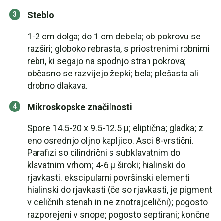
Steblo
1-2 cm dolga; do 1 cm debela; ob pokrovu se
razširi; globoko rebrasta, s priostrenimi robnimi
rebri, ki segajo na spodnjo stran pokrova;
občasno se razvijejo žepki; bela; plešasta ali
drobno dlakava.
Mikroskopske značilnosti
Spore 14.5-20 x 9.5-12.5 µ; eliptična; gladka; z
eno osrednjo oljno kapljico. Asci 8-vrstični.
Parafizi so cilindrični s subklavatnim do
klavatnim vrhom; 4-6 µ široki; hialinski do
rjavkasti. ekscipularni površinski elementi
hialinski do rjavkasti (če so rjavkasti, je pigment
v celičnih stenah in ne znotrajcelični); pogosto
razporejeni v snope; pogosto septirani; končne