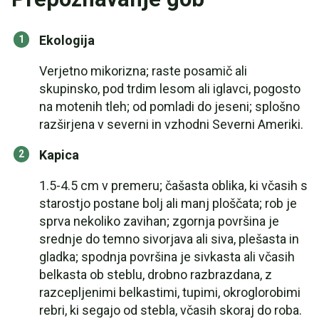
Ekologija
Verjetno mikorizna; raste posamič ali
skupinsko, pod trdim lesom ali iglavci, pogosto
na motenih tleh; od pomladi do jeseni; splošno
razširjena v severni in vzhodni Severni Ameriki.
Kapica
1.5-4.5 cm v premeru; čašasta oblika, ki včasih s
starostjo postane bolj ali manj ploščata; rob je
sprva nekoliko zavihan; zgornja površina je
srednje do temno sivorjava ali siva, plešasta in
gladka; spodnja površina je sivkasta ali včasih
belkasta ob steblu, drobno razbrazdana, z
razcepljenimi belkastimi, tupimi, okroglorobimi
rebri, ki segajo od stebla, včasih skoraj do roba.