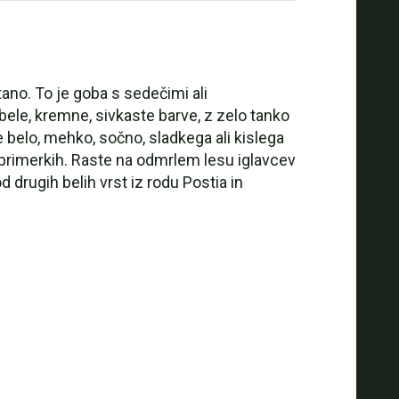
tano. To je goba s sedečimi ali
 bele, kremne, sivkaste barve, z zelo tanko
e belo, mehko, sočno, sladkega ali kislega
 primerkih. Raste na odmrlem lesu iglavcev
 drugih belih vrst iz rodu Postia in