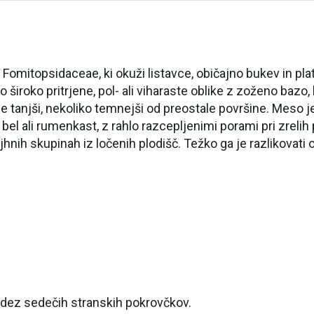
e Fomitopsidaceae, ki okuži listavce, običajno bukev in pla
 široko pritrjene, pol- ali viharaste oblike z zoženo bazo,
ne tanjši, nekoliko temnejši od preostale površine. Meso j
el ali rumenkast, z rahlo razcepljenimi porami pri zrelih
nih skupinah iz ločenih plodišč. Težko ga je razlikovati od
videz sedečih stranskih pokrovčkov.