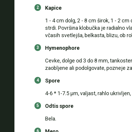
Kapice
1 - 4 cm dolg, 2 - 8 cm širok, 1 - 2 c
strdi. Površina klobučka je radialno v
včasih svetlejša, belkasta, blizu, ob 
Hymenophore
Cevke, dolge od 3 do 8 mm, tankosten
zaobljene ali podolgovate, pozneje zav
Spore
4-6 * 1-7.5 μm, valjast, rahlo ukrivlj
Odtis spore
Bela.
Meso