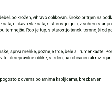
m debel, polkrožen, vihravo oblikovan, široko pritrjen na p
laknata, dlakavo vlaknata, s starostjo gola, v suhem stanj
robu temnejša. Rob je tup, s starostjo tanek, temnejši od 
ske, sprva mehke, pozneje trde, bele ali rumenkaste. Po
ite ali nepravilne oblike, s trdim, nazobčanim ali raztrg
en, pogosto z dvema polarnima kapljicama, brezbarven.