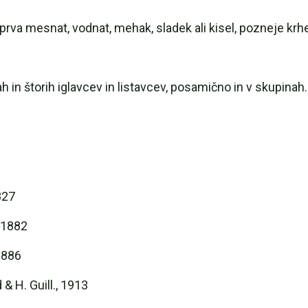
rva mesnat, vodnat, mehak, sladek ali kisel, pozneje krhek
ah in štorih iglavcev in listavcev, posamično in v skupinah
827
, 1882
1886
& H. Guill., 1913