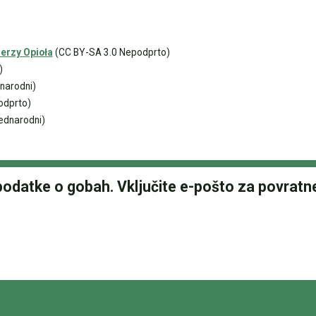
erzy Opioła
(CC BY-SA 3.0 Nepodprto)
)
narodni)
odprto)
ednarodni)