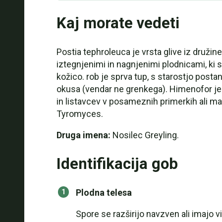
Kaj morate vedeti
Postia tephroleuca je vrsta glive iz družin
iztegnjenimi in nagnjenimi plodnicami, ki so
kožico. rob je sprva tup, s starostjo posta
okusa (vendar ne grenkega). Himenofor je b
in listavcev v posameznih primerkih ali majh
Tyromyces.
Druga imena:
Nosilec Greyling.
Identifikacija gob
Plodna telesa
Spore se razširijo navzven ali imajo 