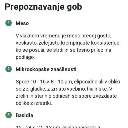
Prepoznavanje gob
Meso
V vlažnem vremenu je meso precej gosto,
voskasto, želejasto-krompirjaste konsistence;
ko se posuši, se strdi in se tesno prilepi na
podlago.
Mikroskopske značilnosti
Spore 10 - 16 × 8 - 10 μm, elipsoidne ali v obliki
solze, gladke, z zrnato vsebino, hialinske. V
zrelih in starih plodnicah so spore zvezdaste
oblike z izrastki.
Basidia
15 - 18 × 12 - 13 μm, ovalna, jajčasta z