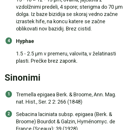
vzdolžnimi predeli, 4 spore; sterigma do 70 μm
dolga. Iz baze bizidija se skoraj vedno začne
izrastek hife, na koncu katere se začne
oblikovati nov bazidij. Brez cistid.
Hyphae
1.5 - 2.5 µm v premeru, valovita, v želatinasti
plasti. Prečke brez zaponk.
Sinonimi
Tremella epigaea Berk. & Broome, Ann. Mag.
nat. Hist., Ser. 2 2: 266 (1848)
Sebacina laciniata subsp. epigaea (Berk. &
Broome) Bourdot & Galzin, Hyménomyc. de
France (Sceaux): 39 (1928)