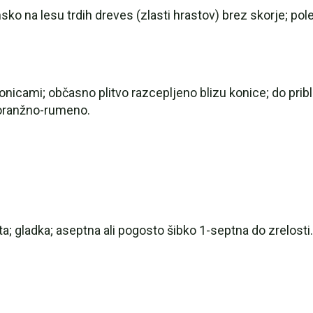
o na lesu trdih dreves (zlasti hrastov) brez skorje; polet
 konicami; občasno plitvo razcepljeno blizu konice; do pri
; oranžno-rumeno.
a; gladka; aseptna ali pogosto šibko 1-septna do zrelosti. B