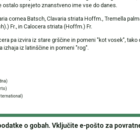
je ostalo sprejeto znanstveno ime vse do danes.
aria cornea Batsch, Clavaria striata Hoffm., Tremella pa
) Fr., in Calocera striata (Hoffm.) Fr.
era pa izvira iz stare grščine in pomeni "kot vosek", tak
a izhaja iz latinščine in pomeni "rog".
dna)
rto)
ternational)