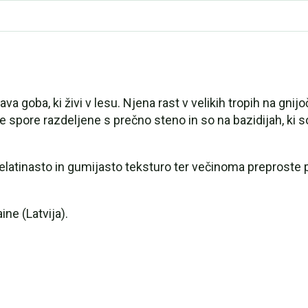
a goba, ki živi v lesu. Njena rast v velikih tropih na gnijo
 spore razdeljene s prečno steno in so na bazidijah, ki so
atinasto in gumijasto teksturo ter večinoma preproste 
ne (Latvija).