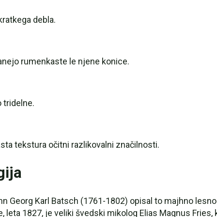
 kratkega debla.
tanejo rumenkaste le njene konice.
 tridelne.
a tekstura očitni razlikovalni značilnosti.
gija
n Georg Karl Batsch (1761-1802) opisal to majhno lesno 
, leta 1827, je veliki švedski mikolog Elias Magnus Fries, k