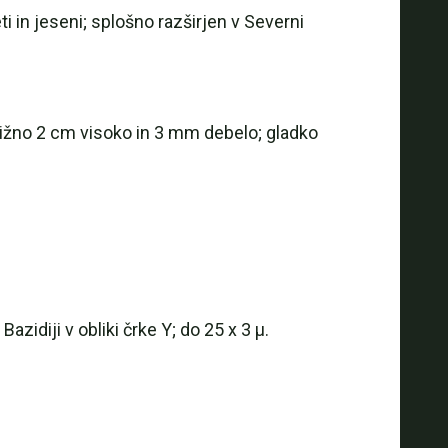
i in jeseni; splošno razširjen v Severni
bližno 2 cm visoko in 3 mm debelo; gladko
azidiji v obliki črke Y; do 25 x 3 µ.