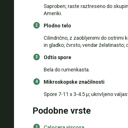
Saproben; raste raztreseno do skupinsk
Ameriki.
Plodno telo
Cilindrično, z zaobljenimi do ostrimi
in gladko; čvrsto, vendar želatinasto
Odtis spore
Bela do rumenkasta.
Mikroskopske značilnosti
Spore 7-11 x 3-4.5 µ; ukrivljeno valjast
Podobne vrste
Calocera viscosa