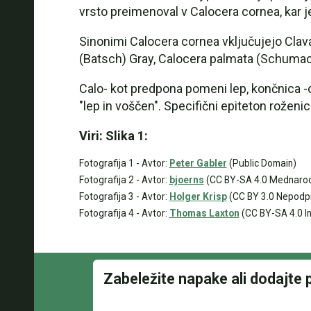
vrsto preimenoval v Calocera cornea, kar 
Sinonimi Calocera cornea vključujejo Clav
(Batsch) Gray, Calocera palmata (Schumach).
Calo- kot predpona pomeni lep, končnica -c
"lep in voščen". Specifični epiteton roženic
Viri: Slika 1:
Fotografija 1 - Avtor:
Peter Gabler
(Public Domain)
Fotografija 2 - Avtor:
bjoerns
(CC BY-SA 4.0 Mednaro
Fotografija 3 - Avtor:
Holger Krisp
(CC BY 3.0 Nepodp
Fotografija 4 - Avtor:
Thomas Laxton
(CC BY-SA 4.0 In