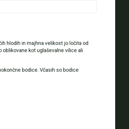
čih hlodih in majhna velikost jo ločita od
 oblikovane kot uglaševalne vilice ali
pokončne bodice. Včasih so bodice