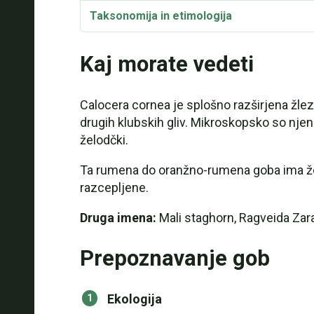
Taksonomija in etimologija
Kaj morate vedeti
Calocera cornea je splošno razširjena žlezav
drugih klubskih gliv. Mikroskopsko so njene
želodčki.
Ta rumena do oranžno-rumena goba ima žel
razcepljene.
Druga imena:
Mali staghorn, Ragveida Zarai
Prepoznavanje gob
Ekologija