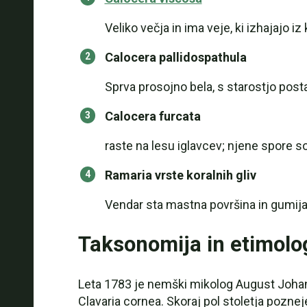
Veliko večja in ima veje, ki izhajajo iz
Calocera pallidospathula
Sprva prosojno bela, s starostjo pos
Calocera furcata
raste na lesu iglavcev; njene spore so
Ramaria vrste koralnih gliv
Vendar sta mastna površina in gumijast
Taksonomija in etimolo
Leta 1783 je nemški mikolog August Johan
Clavaria cornea. Skoraj pol stoletja pozneje