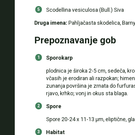
Scodellina vesiculosa (Bull.) Siva
Druga imena:
Pahljačasta skodelica, Barn
Prepoznavanje gob
Sporokarp
plodnica je široka 2-5 cm, sedeča, kro
včasih je erodiran ali razpokan; himeni
zunanja površina je zrnata do furfuras
rjavo, krhko; vonj in okus sta blaga.
Spore
Spore 20-24 x 11-13 µm, eliptične, glad
Habitat