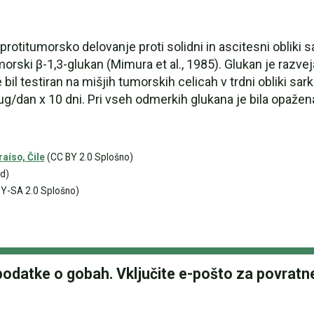
otitumorsko delovanje proti solidni in ascitesni obliki s
tumorski β-1,3-glukan (Mimura et al., 1985). Glukan je ra
 bil testiran na mišjih tumorskih celicah v trdni obliki s
00 µg/dan x 10 dni. Pri vseh odmerkih glukana je bila opaž
aíso, Čile
(CC BY 2.0 Splošno)
d)
Y-SA 2.0 Splošno)