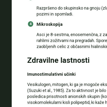
Razpršeno do skupinsko na gnoju (zlas
pozimi in spomladi.
Mikroskopija
Asci je 8-sestrna, enosemenčna, z zao
rahlimi zožitvami na pregradah. Spore 
zaobljenih celic z občasnimi hialins
Zdravilne lastnosti
Imunostimulativni učinki
Vesikulogen, mitogen, ki ga je mogoče ekstra
(Suzuki et al., 1985). Za to aktivnost je b
posledica prisotnosti anionskih skupin (kot
visokomolekularni kisli polipeptid, ki kaže