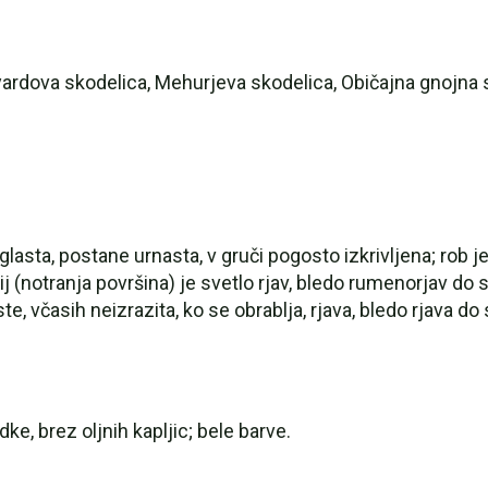
yardova skodelica, Mehurjeva skodelica, Običajna gnojna 
glasta, postane urnasta, v gruči pogosto izkrivljena; rob 
j (notranja površina) je svetlo rjav, bledo rumenorjav do s
te, včasih neizrazita, ko se obrablja, rjava, bledo rjava d
ke, brez oljnih kapljic; bele barve.