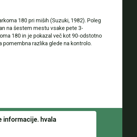
arkoma 180 pri miših (Suzuki, 1982). Poleg
zvejan na šestem mestu vsake pete 3-
arkoma 180 in je pokazal več kot 90-odstotno
ena pomembna razlika glede na kontrolo.