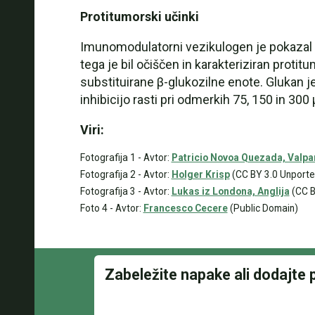
Protitumorski učinki
Imunomodulatorni vezikulogen je pokazal pr
tega je bil očiščen in karakteriziran proti
substituirane β-glukozilne enote. Glukan je
inhibicijo rasti pri odmerkih 75, 150 in 3
Viri:
Fotografija 1 - Avtor:
Patricio Novoa Quezada, Valpar
Fotografija 2 - Avtor:
Holger Krisp
(CC BY 3.0 Unporte
Fotografija 3 - Avtor:
Lukas iz Londona, Anglija
(CC B
Foto 4 - Avtor:
Francesco Cecere
(Public Domain)