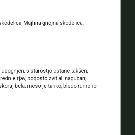
skodelica, Majhna gnojna skodelica.
je upognjen, s starostjo ostane takšen,
rednje rjav, pogosto zvit ali naguban;
o skoraj bela; meso je tanko, bledo rumeno