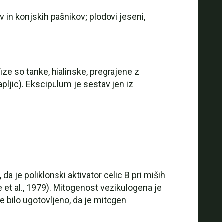
in konjskih pašnikov; plodovi jeseni,
ze so tanke, hialinske, pregrajene z
apljic). Ekscipulum je sestavljen iz
da je poliklonski aktivator celic B pri miših
e et al., 1979). Mitogenost vezikulogena je
je bilo ugotovljeno, da je mitogen