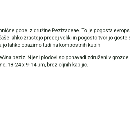
nične gobe iz družine Pezizaceae. To je pogosta evropska
 čaše lahko zrastejo precej veliki in pogosto tvorijo goste
 pa jo lahko opazimo tudi na kompostnih kupih.
 večina peziz. Njeni plodovi so ponavadi združeni v grozd
e, 18-24 x 9-14 µm, brez oljnih kapljic.