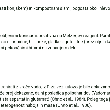
ti konjskem) in kompostirani slami; pogosta okoli hlevov 
bljenimi konicami, pozitivna na Melzerjev reagent. Parafi
so elipsoidne, hialinske, gladke, agutulatne (brez oljnih k
kimi pokončnimi hifami na zunanjem delu.
hirati z vročo vodo, iz P. za vezikulozo je bilo dokazano, 
ilo že prej dokazano, da ni posledica polisaharidov (Yadoma
 sta aspartat in glutamat) (Ohno et al., 1984). Poleg tega 
 heterogenost naboja in mase (Ohno et al., 1986).