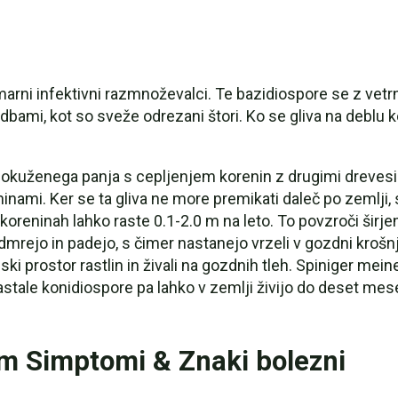
marni infektivni razmnoževalci. Te bazidiospore se z vetr
bami, kot so sveže odrezani štori. Ko se gliva na deblu ko
kuženega panja s cepljenjem korenin z drugimi drevesi p
ninami. Ker se ta gliva ne more premikati daleč po zemlji, 
oreninah lahko raste 0.1-2.0 m na leto. To povzroči širjen
rejo in padejo, s čimer nastanejo vrzeli v gozdni krošnji.
ki prostor rastlin in živali na gozdnih tleh. Spiniger mei
nastale konidiospore pa lahko v zemlji živijo do deset m
m Simptomi & Znaki bolezni