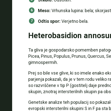
Meso:
Vrhunska lupina: bela; skorjast
Odtis spor:
Verjetno bela.
Heterobasidion annosum 
Ta gliva je gospodarsko pomemben patogen vs
Picea, Pinus, Populus, Prunus, Quercus, Seq
gimnospermih.
Prej so bile vse glive, ki so imele enako 
parjenja pokazali, da je v tem rodu veliko r
so razvrščene v tip P (gostitelj daje predno
skupin, znotraj intersterilnih skupin pa obs
Genetske analize teh populacij so pokazal
evropski intersterilni skupini S in F pa st