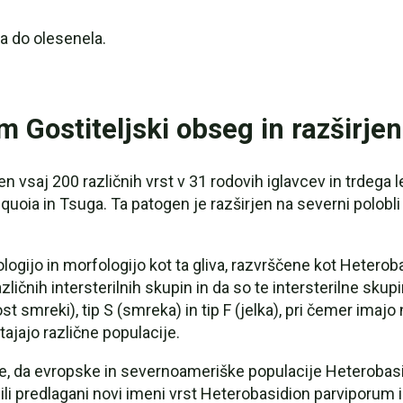
a do olesenela.
Gostiteljski obseg in razširjen
aj 200 različnih vrst v 31 rodovih iglavcev in trdega les
uoia in Tsuga. Ta patogen je razširjen na severni polobli
ekologijo in morfologijo kot ta gliva, razvrščene kot Hete
azličnih intersterilnih skupin in da so te intersterilne sku
st smreki), tip S (smreka) in tip F (jelka), pri čemer imajo
tajajo različne populacije.
e, da evropske in severnoameriške populacije Heterobasid
a bili predlagani novi imeni vrst Heterobasidion parviporum