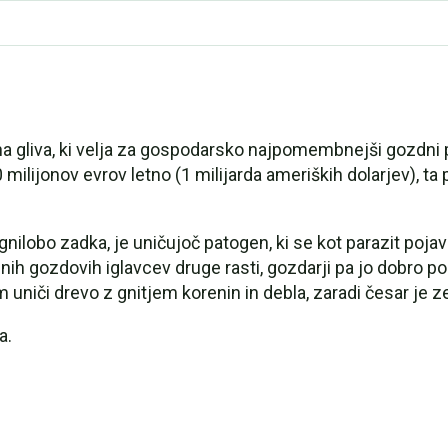
 bolezni
 gliva, ki velja za gospodarsko najpomembnejši gozdni p
lijonov evrov letno (1 milijarda ameriških dolarjev), ta 
gnilobo zadka, je uničujoč patogen, ki se kot parazit pojavl
enih gozdovih iglavcev druge rasti, gozdarji pa jo dobro
uniči drevo z gnitjem korenin in debla, zaradi česar je 
a.