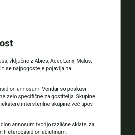
ost
a, vključno z Abies, Acer, Larix, Malus,
 in se najpogosteje pojavlja na
robasidion annosum. Vendar so poskusi
pine zelo specifične za gostitelja. Skupine
 nekatere intersterilne skupine več tipov
ion annosum tvorijo različne sklate, za
 in Heterobasidion abietinum.