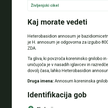
Življenjski cikel
Heterobasidion annosum Simptomi & Znaki
Kaj morate vedeti
Heterobasidion annosum Izolacija
Heterobasidion annosum je bazidiomicetna
Taksonomija in etimologija
je H. annosum je odgovorna za izgubo 800 mi
ZDA.
Ta gliva, ki povzroča koreninsko gnilobo in 
uničujoča je v nasadih iglavcev in razredč
dovolj časa, lahko Heterobasidion annosum 
Druga imena:
Annosum koreninska gnilob
Identifikacija gob