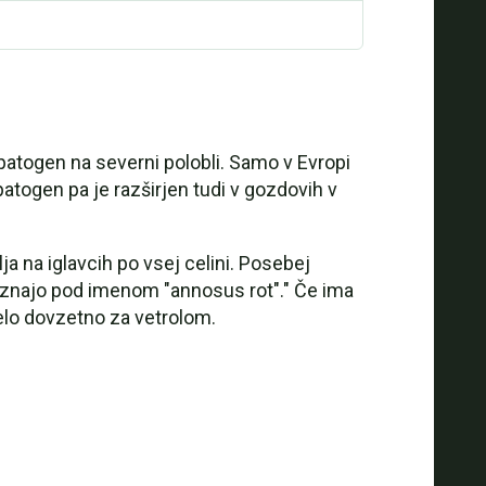
atogen na severni polobli. Samo v Evropi
patogen pa je razširjen tudi v gozdovih v
ja na iglavcih po vsej celini. Posebej
 poznajo pod imenom "annosus rot"." Če ima
zelo dovzetno za vetrolom.