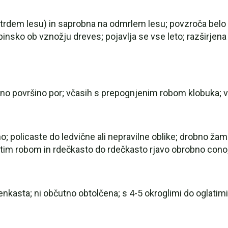
a trdem lesu) in saprobna na odmrlem lesu; povzroča belo 
pinsko ob vznožju dreves; pojavlja se vse leto; razširjena
eno površino por; včasih s prepognjenim robom klobuka; v
; policaste do ledvične ali nepravilne oblike; drobno žam
astim robom in rdečkasto do rdečkasto rjavo obrobno cono;
nkasta; ni občutno obtolčena; s 4-5 okroglimi do oglatim