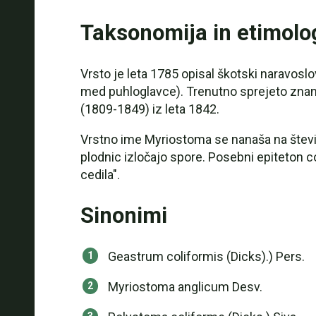
Taksonomija in etimolo
Vrsto je leta 1785 opisal škotski naravosl
med puhloglavce). Trenutno sprejeto zna
(1809-1849) iz leta 1842.
Vrstno ime Myriostoma se nanaša na številne
plodnic izločajo spore. Posebni epiteton co
cedila".
Sinonimi
Geastrum coliformis (Dicks).) Pers.
Myriostoma anglicum Desv.