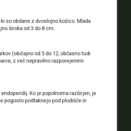
, ki so obdane z dvoslojno kožico. Mlada
ajno široka od 3 do 8 cm.
žarkov (običajno od 5 do 12, občasno tudi
 barve, z več nepravilno razporejenimi
o endoperidij. Ko je popolnoma razširjen, je
se pogosto podtaknejo pod plodišče in