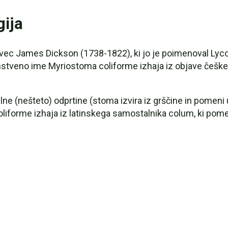
gija
ovec James Dickson (1738-1822), ki jo je poimenoval Lycop
nstveno ime Myriostoma coliforme izhaja iz objave češk
 (nešteto) odprtine (stoma izvira iz grščine in pomeni ust
liforme izhaja iz latinskega samostalnika colum, ki pomeni 