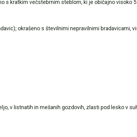
o s kratkim večstebrnim steblom, ki je običajno visoko 5
davic); okrašeno s številnimi nepravilnimi bradavicami, v
eljo, v listnatih in mešanih gozdovih, zlasti pod lesko v su