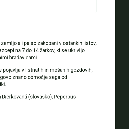
emljo ali pa so zakopani v ostankih listov,
zcepi na 7 do 14 žarkov, ki se ukrivijo
nimi bradavicami.
 pojavlja v listnatih in mešanih gozdovih,
r njegovo znano območje sega od
ki.
a Dierkovaná (slovaško), Peperbus