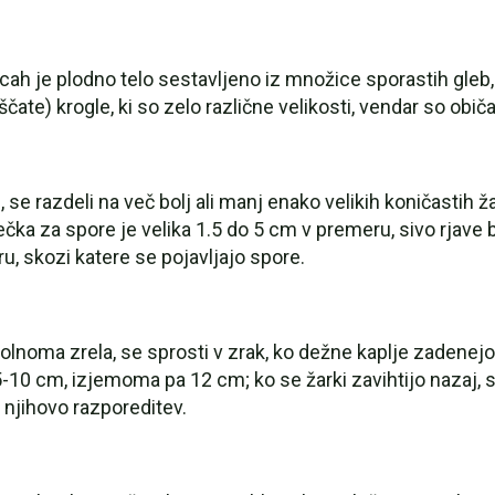
cah je plodno telo sestavljeno iz množice sporastih gleb
čate) krogle, ki so zelo različne velikosti, vendar so obič
, se razdeli na več bolj ali manj enako velikih koničastih 
rečka za spore je velika 1.5 do 5 cm v premeru, sivo rjave
, skozi katere se pojavljajo spore.
popolnoma zrela, se sprosti v zrak, ko dežne kaplje zadenej
5-10 cm, izjemoma pa 12 cm; ko se žarki zavihtijo nazaj, 
 njihovo razporeditev.