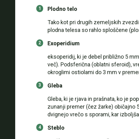
Plodno telo
Tako kot pri drugih zemeljskih zvezdi
plodna telesa so rahlo sploščene (ploš
Exoperidium
eksoperidij, ki je debel približno 5 mm
več). Podsferična (oblatni sferoid), v
okroglimi ostiolami do 3 mm v premeru
Gleba
Gleba, ki je rjava in prašnata, ko je 
zunanji premer (čez žarke) običajno 
dvignejo vrečo s sporami, kar izboljša
Steblo