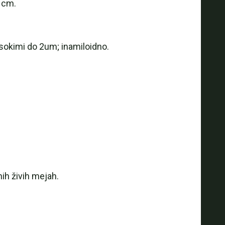
 cm.
isokimi do 2um; inamiloidno.
hih živih mejah.