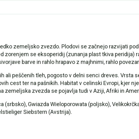
dko zemeljsko zvezdo. Plodovi se začnejo razvijati pod z
d zorenjem se eksoperidij (zunanja plast tkiva peridija) ra
 sivorjave barve in rahlo hrapavo z majhnimi, rahlo poveza
 ali peščenih tleh, pogosto v delni senci dreves. Vrsta se
govih cest ter na pašnikih. Habitat v celinski Evropi, kje
zemeljska zvezda se pojavlja tudi v Aziji, Afriki in Ameri
a (srbsko), Gwiazda Wieloporowata (poljsko), Velikokrčk
stieliger Siebstern (Avstrija).