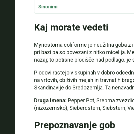
Sinonimi
Kaj morate vedeti
Myriostoma coliforme je neužitna goba z re
pri bazi pa so povezani z nitko micelija. Me
nazaj; to potisne plodišče nad podlago. je
Plodovi rastejo v skupinah v dobro odcednih
na vrtovih, ob živih mejah in travnatih bre
Skandinavije do Sredozemlja. Ta nenavadna 
Druga imena:
Pepper Pot, Srebrna zvezdic
(nizozemsko), Sieberdstern, Siebstern, Viel
Prepoznavanje gob