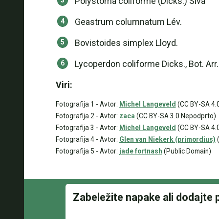
Polystoma coliforme (Dicks.) Siva
Geastrum columnatum Lév.
Bovistoides simplex Lloyd.
Lycoperdon coliforme Dicks., Bot. Arr. 
Viri:
Fotografija 1 - Avtor:
Michel Langeveld
(CC BY-SA 4.0 
Fotografija 2 - Avtor:
zaca
(CC BY-SA 3.0 Nepodprto)
Fotografija 3 - Avtor:
Michel Langeveld
(CC BY-SA 4.0 
Fotografija 4 - Avtor:
Glen van Niekerk (primordius)
(
Fotografija 5 - Avtor:
jade fortnash
(Public Domain)