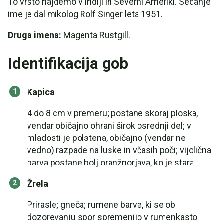
To vrsto najdemo v Indiji in Severni Ameriki. Sedanje
ime je dal mikolog Rolf Singer leta 1951.
Druga imena:
Magenta Rustgill.
Identifikacija gob
Kapica
4 do 8 cm v premeru; postane skoraj ploska,
vendar običajno ohrani širok osrednji del; v
mladosti je polstena, običajno (vendar ne
vedno) razpade na luske in včasih poči; vijolična
barva postane bolj oranžnorjava, ko je stara.
Žrela
Prirasle; gneča; rumene barve, ki se ob
dozorevanju spor spremenijo v rumenkasto