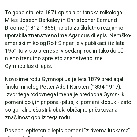
To gobo sta leta 1871 opisala britanska mikologa
Miles Joseph Berkeley in Christopher Edmund
Broome (1812-1866), ko sta za škrlatno rezijanko
uporabila znanstveno ime Agaricus dilepis. Nemško-
ameriški mikolog Rolf Singer je v publikaciji iz leta
1951 to vrsto prenesel v sedanji rod in tako določil
njeno trenutno sprejeto znanstveno ime
Gymnopilus dilepis.
Novo ime rodu Gymnopilus je leta 1879 predlagal
finski mikolog Petter Adolf Karsten (1834-1917).
Izvor tega rodovnega imena je predpona Gymn-, ki
pomeni goli, in pripona -pilus, ki pomeni klobuk - zato
so goli ali plešasti klobuki običajno pričakovana
značilnost gob iz tega rodu.
Posebni epiteton dilepis pomeni "z dvema luskama"