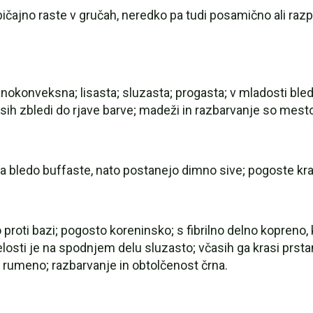
 običajno raste v gručah, neredko pa tudi posamično ali ra
nokonveksna; lisasta; sluzasta; progasta; v mladosti ble
sih zbledi do rjave barve; madeži in razbarvanje so mestoma
a bledo buffaste, nato postanejo dimno sive; pogoste kra
roti bazi; pogosto koreninsko; s fibrilno delno kopreno, ki
elosti je na spodnjem delu sluzasto; včasih ga krasi prstan
 rumeno; razbarvanje in obtolčenost črna.