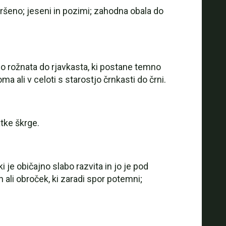
zpršeno; jeseni in pozimi; zahodna obala do
do rožnata do rjavkasta, ki postane temno
 ali v celoti s starostjo črnkasti do črni.
tke škrge.
 je običajno slabo razvita in jo je pod
 ali obroček, ki zaradi spor potemni;