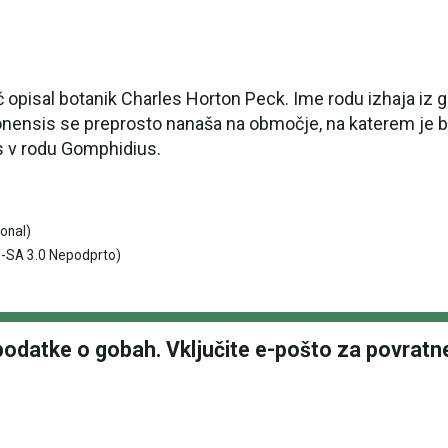
č opisal botanik Charles Horton Peck. Ime rodu izhaja i
onensis se preprosto nanaša na območje, na katerem je bila
s v rodu Gomphidius.
onal)
-SA 3.0 Nepodprto)