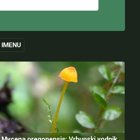
 IMENU
Mycena oregonensis: Vrhunski vodnik