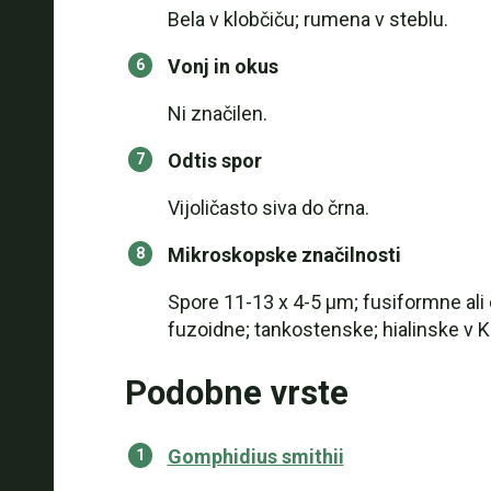
Bela v klobčiču; rumena v steblu.
Vonj in okus
Ni značilen.
Odtis spor
Vijoličasto siva do črna.
Mikroskopske značilnosti
Spore 11-13 x 4-5 µm; fusiformne ali 
fuzoidne; tankostenske; hialinske v KOH
Podobne vrste
Gomphidius smithii