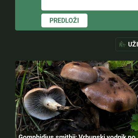
PREDLOŽI
UŽ
Gomphidius smithii: Vrhunski vodnik po