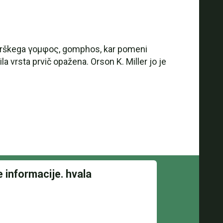
z grškega γομφος, gomphos, kar pomeni
 vrsta prvič opažena. Orson K. Miller jo je