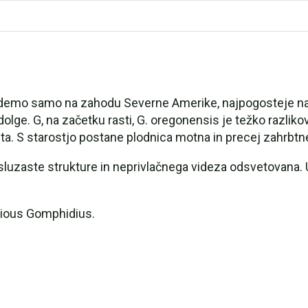
demo samo na zahodu Severne Amerike, najpogosteje na pa
olge. G, na začetku rasti, G. oregonensis je težko razlik
vrsta. S starostjo postane plodnica motna in precej zahrbt
sluzaste strukture in neprivlačnega videza odsvetovana. Up
dious Gomphidius.