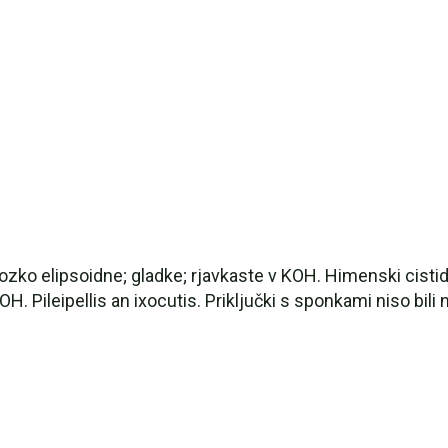
ozko elipsoidne; gladke; rjavkaste v KOH. Himenski cistidi
. Pileipellis an ixocutis. Priključki s sponkami niso bili 