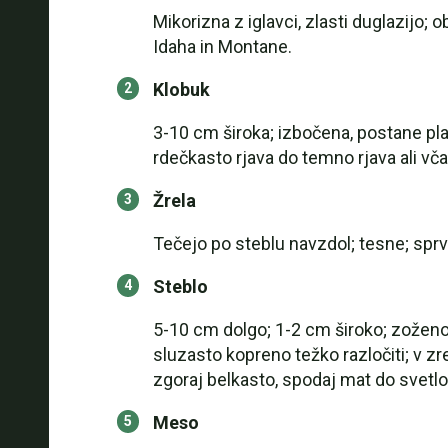
Mikorizna z iglavci, zlasti duglazijo;
Idaha in Montane.
Klobuk
3-10 cm široka; izbočena, postane pla
rdečkasto rjava do temno rjava ali vča
Žrela
Tečejo po steblu navzdol; tesne; sprv
Steblo
5-10 cm dolgo; 1-2 cm široko; zoženo p
sluzasto kopreno težko razločiti; v zr
zgoraj belkasto, spodaj mat do svetlo
Meso