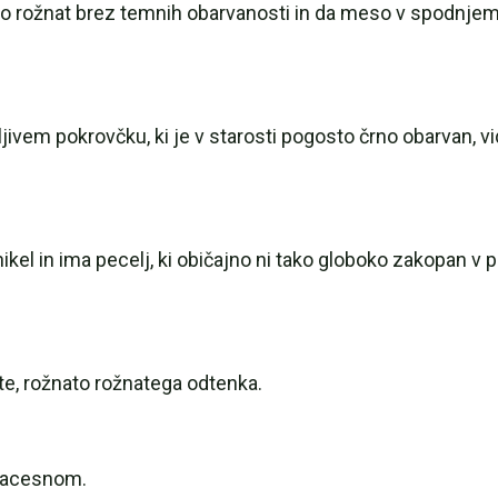
tlo rožnat brez temnih obarvanosti in da meso v spodnjem
vem pokrovčku, ki je v starosti pogosto črno obarvan, v
kel in ima pecelj, ki običajno ni tako globoko zakopan v po
ste, rožnato rožnatega odtenka.
 macesnom.