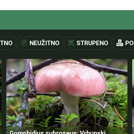
ITNO
NEUŽITNO
STRUPENO
PO
Gomphidius subroseus: Vrhunski