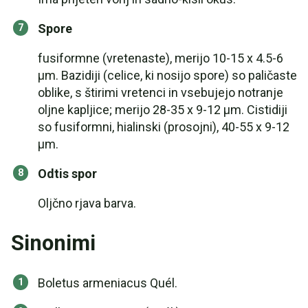
Spore
fusiformne (vretenaste), merijo 10-15 x 4.5-6
µm. Bazidiji (celice, ki nosijo spore) so paličaste
oblike, s štirimi vretenci in vsebujejo notranje
oljne kapljice; merijo 28-35 x 9-12 µm. Cistidiji
so fusiformni, hialinski (prosojni), 40-55 x 9-12
µm.
Odtis spor
Oljčno rjava barva.
Sinonimi
Boletus armeniacus Quél.