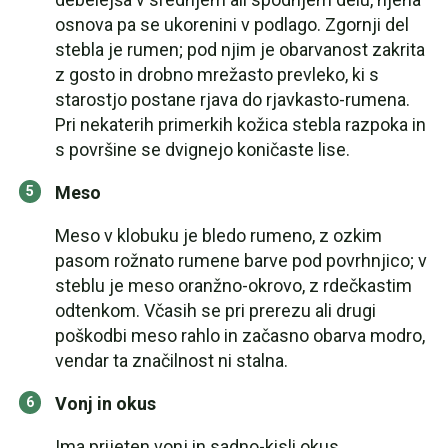
osnova pa se ukorenini v podlago. Zgornji del
stebla je rumen; pod njim je obarvanost zakrita
z gosto in drobno mrežasto prevleko, ki s
starostjo postane rjava do rjavkasto-rumena.
Pri nekaterih primerkih kožica stebla razpoka in
s površine se dvignejo koničaste lise.
Meso
Meso v klobuku je bledo rumeno, z ozkim
pasom rožnato rumene barve pod povrhnjico; v
steblu je meso oranžno-okrovo, z rdečkastim
odtenkom. Včasih se pri prerezu ali drugi
poškodbi meso rahlo in začasno obarva modro,
vendar ta značilnost ni stalna.
Vonj in okus
Ima prijeten vonj in sadno-kisli okus.