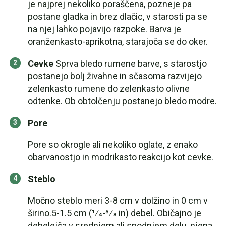
je najprej nekoliko poraščena, pozneje pa
postane gladka in brez dlačic, v starosti pa se
na njej lahko pojavijo razpoke. Barva je
oranženkasto-aprikotna, starajoča se do oker.
Cevke
Sprva bledo rumene barve, s starostjo
postanejo bolj živahne in sčasoma razvijejo
zelenkasto rumene do zelenkasto olivne
odtenke. Ob obtolčenju postanejo bledo modre.
Pore
Pore so okrogle ali nekoliko oglate, z enako
obarvanostjo in modrikasto reakcijo kot cevke.
Steblo
Močno steblo meri 3-8 cm v dolžino in 0 cm v
širino.5-1.5 cm (1⁄4-5⁄8 in) debel. Običajno je
debelejša v srednjem ali spodnjem delu, njena