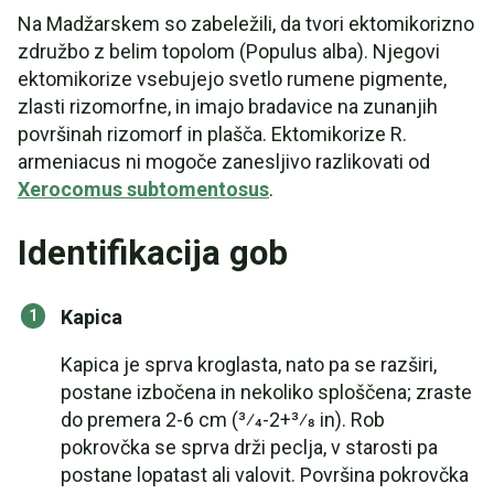
Na Madžarskem so zabeležili, da tvori ektomikorizno
združbo z belim topolom (Populus alba). Njegovi
ektomikorize vsebujejo svetlo rumene pigmente,
zlasti rizomorfne, in imajo bradavice na zunanjih
površinah rizomorf in plašča. Ektomikorize R.
armeniacus ni mogoče zanesljivo razlikovati od
Xerocomus subtomentosus
.
Identifikacija gob
Kapica
Kapica je sprva kroglasta, nato pa se razširi,
postane izbočena in nekoliko sploščena; zraste
do premera 2-6 cm (3⁄4-2+3⁄8 in). Rob
pokrovčka se sprva drži peclja, v starosti pa
postane lopatast ali valovit. Površina pokrovčka