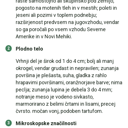
raste samostojno ali skupinsko pod zemljo,
pogosto na motenih tleh in v mestih; poleti in
jeseni ali pozimi v toplem podnebju;
razširjenost predvsem na jugovzhodu, vendar
so ga poročali po vsem vzhodu Severne
Amerike in v Novi Mehiki.
Plodno telo
Vrhnji del je širok od 1 do 4 cm; bolj ali manj
okrogel, vendar grudast in nepravilen; zunanja
površina je plešasta, suha, gladka z rahlo
hrapavimi površinami, oranžnorjave barve; nima
peclja; zunanja lupina je debela 3 do 4 mm;
notranje meso je vodeno sivkasto,
marmorirano z belimi črtami in lisami, precej
čvrsto. močan vonj, podoben tartufom.
Mikroskopske značilnosti