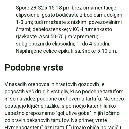
Spore 28-32 x 15-18 µm brez ornamentacije;
elipsoidne; gosto bodičaste z bodicami, dolgimi
1-3 µm; tudi mrežaste z nizkimi povezovalnimi
črtami; debelostenske; v KOH rumenkasto
rjavkaste. Asci 50-70 µm v premeru;
subglobozni do elipsoidni; 1- do 4-spodni.
Napihnjene celice epikutiisa, široke 5-10 µm.
Podobne vrste
V nasadih orehovca in hrastovih gozdovih je
pogostih več drugih vrst gliv, ki so podobne tartufom
in so na videz podobne orehovemu tartufu. Na srečo
obstajajo ključne razlike, s pomočjo katerih lahko
uspešno prepoznamo "goljufive gobe" in jih ločimo
od pravih pekanovih tartufov. Na primer, vrste
Hymenogaster ("lažni tartufi") imajo običajno radiču