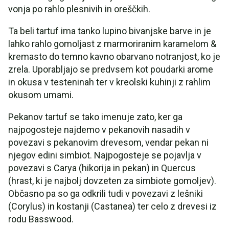
vonja po rahlo plesnivih in oreščkih.
Ta beli tartuf ima tanko lupino bivanjske barve in je
lahko rahlo gomoljast z marmoriranim karamelom &
kremasto do temno kavno obarvano notranjost, ko je
zrela. Uporabljajo se predvsem kot poudarki arome
in okusa v testeninah ter v kreolski kuhinji z rahlim
okusom umami.
Pekanov tartuf se tako imenuje zato, ker ga
najpogosteje najdemo v pekanovih nasadih v
povezavi s pekanovim drevesom, vendar pekan ni
njegov edini simbiot. Najpogosteje se pojavlja v
povezavi s Carya (hikorija in pekan) in Quercus
(hrast, ki je najbolj dovzeten za simbiote gomoljev).
Občasno pa so ga odkrili tudi v povezavi z lešniki
(Corylus) in kostanji (Castanea) ter celo z drevesi iz
rodu Basswood.