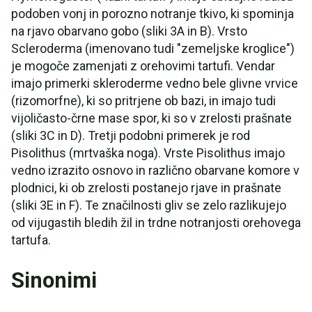
podoben vonj in porozno notranje tkivo, ki spominja
na rjavo obarvano gobo (sliki 3A in B). Vrsto
Scleroderma (imenovano tudi "zemeljske kroglice")
je mogoče zamenjati z orehovimi tartufi. Vendar
imajo primerki skleroderme vedno bele glivne vrvice
(rizomorfne), ki so pritrjene ob bazi, in imajo tudi
vijoličasto-črne mase spor, ki so v zrelosti prašnate
(sliki 3C in D). Tretji podobni primerek je rod
Pisolithus (mrtvaška noga). Vrste Pisolithus imajo
vedno izrazito osnovo in različno obarvane komore v
plodnici, ki ob zrelosti postanejo rjave in prašnate
(sliki 3E in F). Te značilnosti gliv se zelo razlikujejo
od vijugastih bledih žil in trdne notranjosti orehovega
tartufa.
Sinonimi