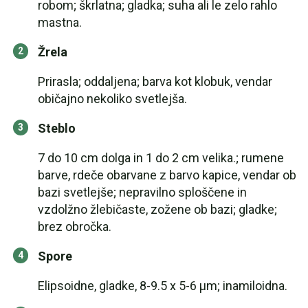
robom; škrlatna; gladka; suha ali le zelo rahlo
mastna.
Žrela
Prirasla; oddaljena; barva kot klobuk, vendar
običajno nekoliko svetlejša.
Steblo
7 do 10 cm dolga in 1 do 2 cm velika.; rumene
barve, rdeče obarvane z barvo kapice, vendar ob
bazi svetlejše; nepravilno sploščene in
vzdolžno žlebičaste, zožene ob bazi; gladke;
brez obročka.
Spore
Elipsoidne, gladke, 8-9.5 x 5-6 µm; inamiloidna.