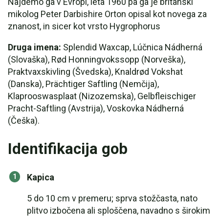
Najdemo ga v Evropi, leta 1960 pa ga je britanski
mikolog Peter Darbishire Orton opisal kot novega za
znanost, in sicer kot vrsto Hygrophorus
Druga imena:
Splendid Waxcap, Lúčnica Nádherná
(Slovaška), Rød Honningvokssopp (Norveška),
Praktvaxskivling (Švedska), Knaldrød Vokshat
(Danska), Prächtiger Saftling (Nemčija),
Klaprooswasplaat (Nizozemska), Gelbfleischiger
Pracht-Saftling (Avstrija), Voskovka Nádherná
(Češka).
Identifikacija gob
Kapica
5 do 10 cm v premeru; sprva stožčasta, nato
plitvo izbočena ali sploščena, navadno s širokim