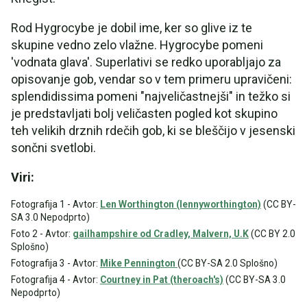
Rod Hygrocybe je dobil ime, ker so glive iz te
skupine vedno zelo vlažne. Hygrocybe pomeni
'vodnata glava'. Superlativi se redko uporabljajo za
opisovanje gob, vendar so v tem primeru upravičeni:
splendidissima pomeni "najveličastnejši" in težko si
je predstavljati bolj veličasten pogled kot skupino
teh velikih drznih rdečih gob, ki se bleščijo v jesenski
sončni svetlobi.
Viri:
Fotografija 1 - Avtor:
Len Worthington (lennyworthington)
(CC BY-
SA 3.0 Nepodprto)
Foto 2 - Avtor:
gailhampshire od Cradley, Malvern, U.K
(CC BY 2.0
Splošno)
Fotografija 3 - Avtor:
Mike Pennington
(CC BY-SA 2.0 Splošno)
Fotografija 4 - Avtor:
Courtney in Pat (theroach's)
(CC BY-SA 3.0
Nepodprto)