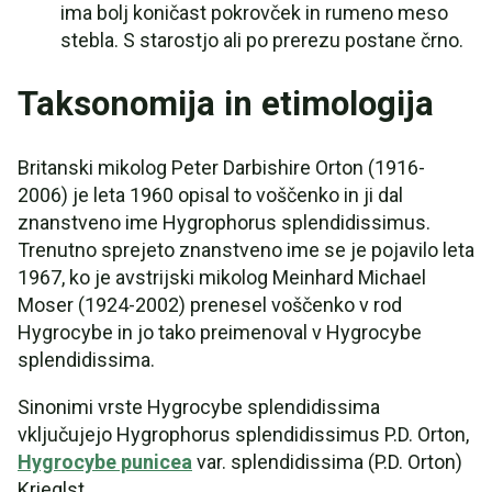
ima bolj koničast pokrovček in rumeno meso
stebla. S starostjo ali po prerezu postane črno.
Taksonomija in etimologija
Britanski mikolog Peter Darbishire Orton (1916-
2006) je leta 1960 opisal to voščenko in ji dal
znanstveno ime Hygrophorus splendidissimus.
Trenutno sprejeto znanstveno ime se je pojavilo leta
1967, ko je avstrijski mikolog Meinhard Michael
Moser (1924-2002) prenesel voščenko v rod
Hygrocybe in jo tako preimenoval v Hygrocybe
splendidissima.
Sinonimi vrste Hygrocybe splendidissima
vključujejo Hygrophorus splendidissimus P.D. Orton,
Hygrocybe punicea
var. splendidissima (P.D. Orton)
Krieglst.