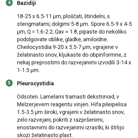
Bazidiji
18-25 x 6.5-11 µm, ploščati, štiridelni, s
sterigmatami, dolgimi 5-8 µm. Spore 6.5-9 x 4-5
µm, Q = 1.6-2.2, Qav ≈ 1.8, pipaste do nekoliko
podolgovate oblike, gladke, amiloidne.
Cheilocystidia 9-20 x 5.5-7 µm, vgrajene v
želatinasto snov, kljukaste do obpiriformne, z
nekaj preprostimi do razvejanimi izvodili 3-14 x
1-1.5 µm.
Pleurocystidia
Odsoten. Lamelarni tramasti dekstrinoid, v
Melzerjevem reagentu vinjen. Hifa pileipelisa
1.5-3.5 µm široki, vgrajeni v želatinasto snov,
zelo razvejani, pokriti z razpršenimi,
enostavnimi do razvejanimi izrastki, ki štrlijo
skozi želatinasto plast.