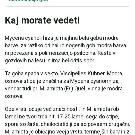
Kaj morate vedeti
Mycena cyanorrhiza je majhna bela goba modre
barve. za razliko od halucinogenih gob modra barva
ni povezana s polimerizacijo psilocina. Raste v
gozdovih na lesu in ima bel odtis spor.
Ta goba spada v sekto. Viscipelles Kühner. Modra
osnova stipe je značilna za Mycena cyanorrhiza,
vendar tudi pri M. amicta (Fr.) Quél. vidna je modra
osnova.
Obe vrsti ločuje več značilnosti. In M. amicta rob
lamel ne tvori trda nit, 17-25 lamel sega do stipe,
spore so širše, cheilocistidiji pa so povsem drugačni.
M. amicta je običajno večja vrsta, temnejših barv in z