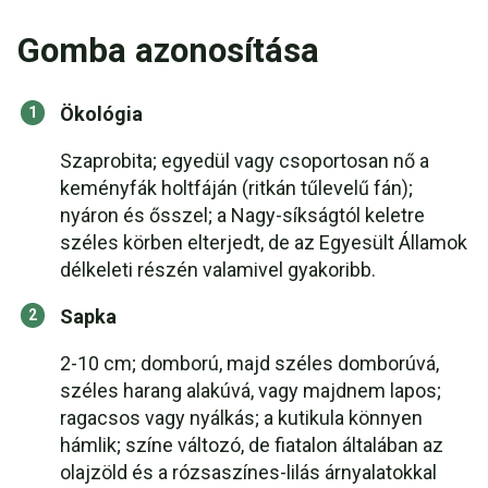
Gomba azonosítása
Ökológia
Szaprobita; egyedül vagy csoportosan nő a
keményfák holtfáján (ritkán tűlevelű fán);
nyáron és ősszel; a Nagy-síkságtól keletre
széles körben elterjedt, de az Egyesült Államok
délkeleti részén valamivel gyakoribb.
Sapka
2-10 cm; domború, majd széles domborúvá,
széles harang alakúvá, vagy majdnem lapos;
ragacsos vagy nyálkás; a kutikula könnyen
hámlik; színe változó, de fiatalon általában az
olajzöld és a rózsaszínes-lilás árnyalatokkal