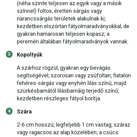
(néha szinte teljesen az egyik vagy a másik
színnel) foltos, éretten sárgás vagy
narancssárgás területek alakulnak ki;
kezdetben elszórtan fátyolmaradványokkal, de
gyakran hamarosan teljesen kopasz; a
peremén általában fátyolmaradványok vannak.
Kopoltyúk
A szárhoz rögzül, gyakran egy bevágás
segítségével; szorosan vagy zsúfoltan; fiatalon
fehéres-sárgás vagy enyhén lilás színű, majd
szürkésbarnától lilásbarnáig terjedő színű;
kezdetben részleges fátyol borítja.
Szára
2-6 cm hosszú; legfeljebb 1 cm vastag; száraz
vagy ragacsos az alap közelében; a csúcs