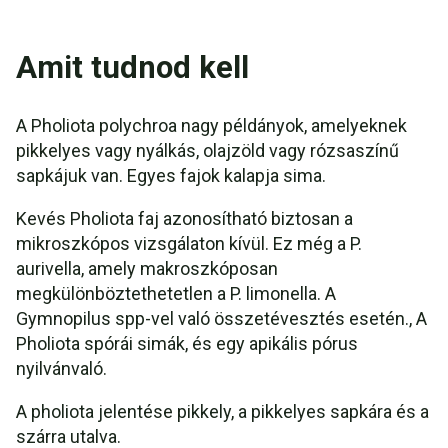
Amit tudnod kell
A Pholiota polychroa nagy példányok, amelyeknek
pikkelyes vagy nyálkás, olajzöld vagy rózsaszínű
sapkájuk van. Egyes fajok kalapja sima.
Kevés Pholiota faj azonosítható biztosan a
mikroszkópos vizsgálaton kívül. Ez még a P.
aurivella, amely makroszkóposan
megkülönböztethetetlen a P. limonella. A
Gymnopilus spp-vel való összetévesztés esetén., A
Pholiota spórái simák, és egy apikális pórus
nyilvánvaló.
A pholiota jelentése pikkely, a pikkelyes sapkára és a
szárra utalva.