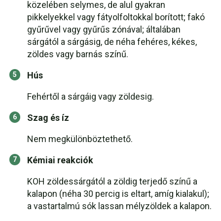
közelében selymes, de alul gyakran
pikkelyekkel vagy fátyolfoltokkal borított; fakó
gyűrűvel vagy gyűrűs zónával; általában
sárgától a sárgásig, de néha fehéres, kékes,
zöldes vagy barnás színű.
Hús
Fehértől a sárgáig vagy zöldesig.
Szag és íz
Nem megkülönböztethető.
Kémiai reakciók
KOH zöldessárgától a zöldig terjedő színű a
kalapon (néha 30 percig is eltart, amíg kialakul);
a vastartalmú sók lassan mélyzöldek a kalapon.