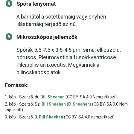
Spóra lenyomat
A barnától a sötétbarnáig vagy enyhén
lilásbarnáig terjedő színű.
Mikroszkópos jellemzők
Spórák 5.5-7.5 x 3.5-4.5 μm; sima; ellipszoid;
pórusos. Pleurocystidia fusoid-ventricose.
Pileipellis an ixocutis. Megvannak a
bilincskapcsolatok.
Források:
1. kép - Szerző: dr:
Bill Sheehan
(CC BY-SA 4.0 Nemzetközi)
2. kép - Szerző: Sz:
Bill Sheehan (B_Sheehan)
(CC BY-SA 3.0 Nem
importált)
3. kép - Szerző: B:
Bill Sheehan
(CC BY-SA 4.0 nemzetközi)