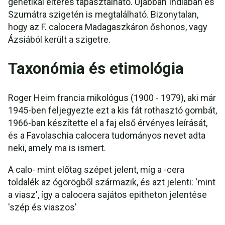
genetikai eltérés tapasztalható. Újabban Indiában és
Szumátra szigetén is megtalálható. Bizonytalan,
hogy az F. calocera Madagaszkáron őshonos, vagy
Ázsiából került a szigetre.
Taxonómia és etimológia
Roger Heim francia mikológus (1900 - 1979), aki már
1945-ben feljegyezte ezt a kis fát rothasztó gombát,
1966-ban készítette el a faj első érvényes leírását,
és a Favolaschia calocera tudományos nevet adta
neki, amely ma is ismert.
A calo- mint előtag szépet jelent, míg a -cera
toldalék az ógörögből származik, és azt jelenti: 'mint
a viasz', így a calocera sajátos epitheton jelentése
'szép és viaszos'