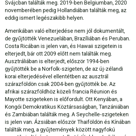
Svájcban találták meg. 2019-ben Belgiumban, 2020
novemberében pedig Hollandiában találták meg, az
eddig ismert legészakibb helyen.
Amerikában való elterjedése nem jól dokumentált,
de gyűjtötték Venezuelában, Brazíliában és Peruban.
Costa Ricában is jelen van, és Hawaii szigetein is
elterjedt, bár ott 2009 előtt nem találták meg.
Ausztráliában is elterjedt, először 1994-ben
gyűjtötték be a Norfolk-szigeten, de az új-zélandi
korai elterjedésével ellentétben az ausztrál
szárazföldön csak 2004-ben gyűjtötték be. Az
afrikai szárazföldhöz közeli francia Réunion és
Mayotte szigeteken is előfordult. Ott Kenyában, a
Kongói Demokratikus Köztársaságban, Tanzániában
és Zambiában találták meg. A Seychelle-szigeteken
is jelen van. Ázsiában először Thaiföldön és Kínában
találták meg, a gyűjtemények között nagyfokú