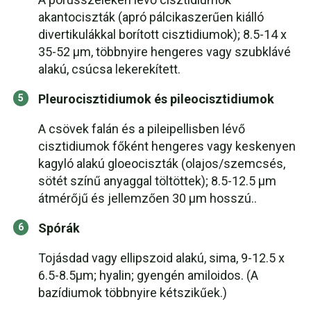
akantociszták (apró pálcikaszerűen kiálló
divertikulákkal borított cisztidiumok); 8.5-14 x
35-52 µm, többnyire hengeres vagy szubklávé
alakú, csúcsa lekerekített.
Pleurocisztidiumok és pileocisztidiumok
A csövek falán és a pileipellisben lévő
cisztidiumok főként hengeres vagy keskenyen
kagyló alakú gloeociszták (olajos/szemcsés,
sötét színű anyaggal töltöttek); 8.5-12.5 µm
átmérőjű és jellemzően 30 µm hosszú..
Spórák
Tojásdad vagy ellipszoid alakú, sima, 9-12.5 x
6.5-8.5µm; hyalin; gyengén amiloidos. (A
bazídiumok többnyire kétszikűek.)