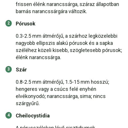
frissen élénk narancssárga, száraz állapotban
barnás narancssárgára változik.
Pórusok
0.3-2.5 mm átmérőjű, a szárhoz legközelebbi
nagyobb ellipszis alakú pórusok és a sapka
széléhez közeli kisebb, szögletesebb pórusok;
élénk narancssárga.
Szár
0.8-2.5 mm átmérőjű, 1.5-15 mm hosszú;
hengeres vagy a csúcs felé enyhén
elvékonyodó; narancssárga, sima; nincs
szárgyűrű.
Cheilocystidia
A pórusszéleken lévő cisztidiumok