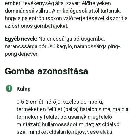
emberi tevékenység által zavart élőhelyeken
dominánssá válhat. A mikológusok attól tartanak,
hogy a paleotrópusokon való terjedésével kiszorítja
az őshonos gombafajokat.
Egyéb nevek:
Narancssárga pórusgomba,
narancssárga pórusú kagyló, narancssárga ping-
pong denevér.
Gomba azonosítása
Kalap
0.5-2 cm átmérőjű; széles domború,
terméketlen felület (balra) fiatalon sima, majd a
termékeny felület pórusainak megfelelő
mintázatú hullámosságot mutat; az oldalsó
szár mindkét oldalán karéjos, vese alakú;