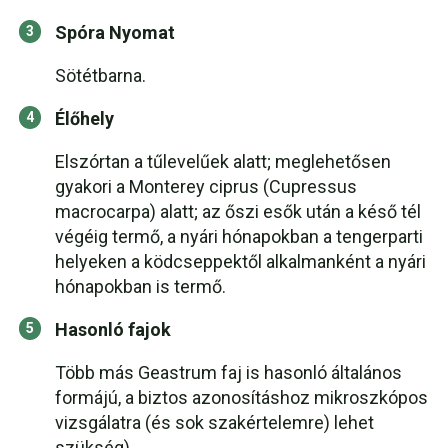
Spóra Nyomat
Sötétbarna.
Élőhely
Elszórtan a tűlevelűek alatt; meglehetősen
gyakori a Monterey ciprus (Cupressus
macrocarpa) alatt; az őszi esők után a késő tél
végéig termő, a nyári hónapokban a tengerparti
helyeken a ködcseppektől alkalmanként a nyári
hónapokban is termő.
Hasonló fajok
Több más Geastrum faj is hasonló általános
formájú, a biztos azonosításhoz mikroszkópos
vizsgálatra (és sok szakértelemre) lehet
szükség).