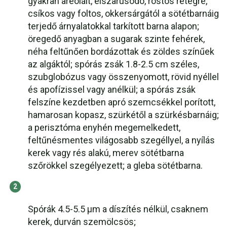
gyakran areolált, elszarusodó, rostos rétegre,
csíkos vagy foltos, okkersárgától a sötétbarnáig
terjedő árnyalatokkal tarkított barna alapon;
öregedő anyagban a sugarak szinte fehérek,
néha feltűnően bordázottak és zöldes színűek
az algáktól; spórás zsák 1.8-2.5 cm széles,
szubglobózus vagy összenyomott, rövid nyéllel
és apofízissel vagy anélkül; a spórás zsák
felszíne kezdetben apró szemcsékkel porított,
hamarosan kopasz, szürkétől a szürkésbarnáig;
a perisztóma enyhén megemelkedett,
feltűnésmentes világosabb szegéllyel, a nyílás
kerek vagy rés alakú, merev sötétbarna
szőrökkel szegélyezett; a gleba sötétbarna.
Spórák 4.5-5.5 µm a díszítés nélkül, csaknem
kerek, durván szemölcsös;