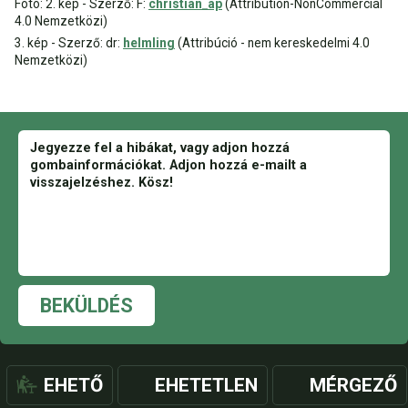
Fotó: 2. kép - Szerző: F:
christian_ap
(Attribution-NonCommercial
4.0 Nemzetközi)
3. kép - Szerző: dr:
helmling
(Attribúció - nem kereskedelmi 4.0
Nemzetközi)
BEKÜLDÉS
EHETŐ
EHETETLEN
MÉRGEZŐ