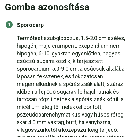
Gomba azonosítása
Sporocarp
Termőtest szubglobózus, 1.5-3.0 cm széles,
hipogén, majd erumpent; exoperidium nem
hipogén, 6-10, gyakran egyenlőtlen, hegyes
csúcsú sugárra oszlik; kiterjesztett
sporocarpium 5.0-9.0 cm, a csúcsok általában
laposan fekszenek, és fokozatosan
megemelkednek a spórás zsák alatt; száraz
időben a fejlődő sugarak felhajolhatnak és
tartósan rögzülhetnek a spórás zsák körül; a
micéliumréteg törmelékkel borított;
pszeudoparenchymatikus vagy húsos réteg
akár 4.0 mm vastag, buff, halványbarna,
világosszürkétől a középszürkéig terjedő,