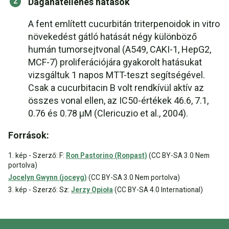
Daganatellenes hatások
A fent említett cucurbitán triterpenoidok in vitro
növekedést gátló hatását négy különböző
humán tumorsejtvonal (A549, CAKI-1, HepG2,
MCF-7) proliferációjára gyakorolt hatásukat
vizsgáltuk 1 napos MTT-teszt segítségével.
Csak a cucurbitacin B volt rendkívül aktív az
összes vonal ellen, az IC50-értékek 46.6, 7.1,
0.76 és 0.78 µM (Clericuzio et al., 2004).
Források:
1. kép - Szerző: F:
Ron Pastorino (Ronpast)
(CC BY-SA 3.0 Nem
portolva)
Jocelyn Gwynn (joceyg)
(CC BY-SA 3.0 Nem portolva)
3. kép - Szerző: Sz:
Jerzy Opioła
(CC BY-SA 4.0 International)