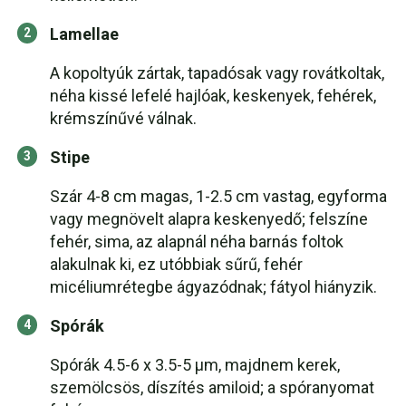
Lamellae
A kopoltyúk zártak, tapadósak vagy rovátkoltak,
néha kissé lefelé hajlóak, keskenyek, fehérek,
krémszínűvé válnak.
Stipe
Szár 4-8 cm magas, 1-2.5 cm vastag, egyforma
vagy megnövelt alapra keskenyedő; felszíne
fehér, sima, az alapnál néha barnás foltok
alakulnak ki, ez utóbbiak sűrű, fehér
micéliumrétegbe ágyazódnak; fátyol hiányzik.
Spórák
Spórák 4.5-6 x 3.5-5 µm, majdnem kerek,
szemölcsös, díszítés amiloid; a spóranyomat