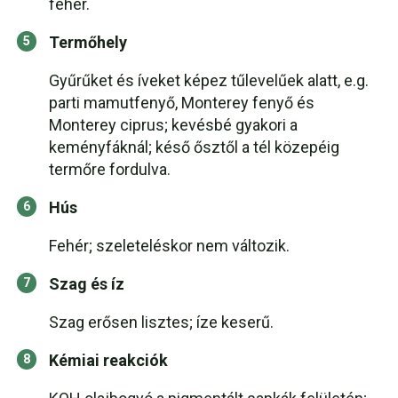
fehér.
Termőhely
Gyűrűket és íveket képez tűlevelűek alatt, e.g.
parti mamutfenyő, Monterey fenyő és
Monterey ciprus; kevésbé gyakori a
keményfáknál; késő ősztől a tél közepéig
termőre fordulva.
Hús
Fehér; szeleteléskor nem változik.
Szag és íz
Szag erősen lisztes; íze keserű.
Kémiai reakciók