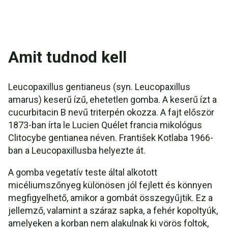
Amit tudnod kell
Leucopaxillus gentianeus (syn. Leucopaxillus
amarus) keserű ízű, ehetetlen gomba. A keserű ízt a
cucurbitacin B nevű triterpén okozza. A fajt először
1873-ban írta le Lucien Quélet francia mikológus
Clitocybe gentianea néven. František Kotlaba 1966-
ban a Leucopaxillusba helyezte át.
A gomba vegetatív teste által alkotott
micéliumszőnyeg különösen jól fejlett és könnyen
megfigyelhető, amikor a gombát összegyűjtik. Ez a
jellemző, valamint a száraz sapka, a fehér kopoltyúk,
amelyeken a korban nem alakulnak ki vörös foltok,