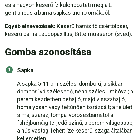
és a nagyon keserű íz különbözteti meg a L.
gentianeus a barna sapkás tricholomákból.
Egyéb elnevezések:
Keserű hamis tölcsértölcsér,
keserű barna Leucopaxillus, Bittermusseron (svéd).
Gomba azonosítása
Sapka
A sapka 5-11 cm széles, domború, a síkban
domborúvá szélesedő, néha széles umbóval; a
perem kezdetben behajló, majd visszahajló,
homályosan vagy feltűnően barázdált; a felület
sima, száraz, tompa, vörösesbarnától a
fahéjbarnáig terjedő színű, a perem világosabb;
a hús vastag, fehér; íze keserű, szaga általában
kellemetlen.