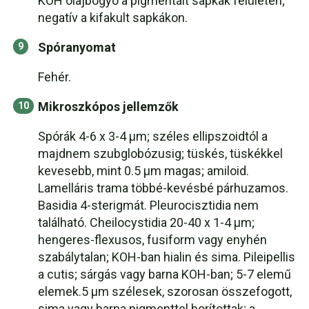
KOH olajbogyó a pigmentált sapkák felületén;
negatív a kifakult sapkákon.
Spóranyomat
Fehér.
Mikroszkópos jellemzők
Spórák 4-6 x 3-4 µm; széles ellipszoidtól a
majdnem szubglobózusig; tüskés, tüskékkel
kevesebb, mint 0.5 µm magas; amiloid.
Lamelláris trama többé-kevésbé párhuzamos.
Basidia 4-sterigmát. Pleurocisztidia nem
található. Cheilocystidia 20-40 x 1-4 µm;
hengeres-flexusos, fusiform vagy enyhén
szabálytalan; KOH-ban hialin és sima. Pileipellis
a cutis; sárgás vagy barna KOH-ban; 5-7 elemű
elemek.5 µm szélesek, szorosan összefogott,
sima vagy barna pigmenttel borítottak; a