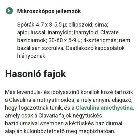
Mikroszkópos jellemzők
Spórák 4-7 x 3-5.5 µ; ellipszoid; sima;
apiculussal; inamyloid; inamyloid. Clavate
bazídiumok; 30-60 x 5-9 µ; 4-szterigmás; nem
bazálisan szorulva. Csatlakozó kapcsolatok
hiányoznak.
Hasonló fajok
Más levendula- és ibolyaszínű korallok közé tartozik
a Clavulina amethystinoides, amely annyira elágazó,
hogy fogazottnak tűnik, és a
Clavulina amethystina
,
amely csak a Clavaria fajok négytüskés
bazídiumaival szemben a kéttüskés bazídiumai
alapján különböztethető meg megbízhatóan.