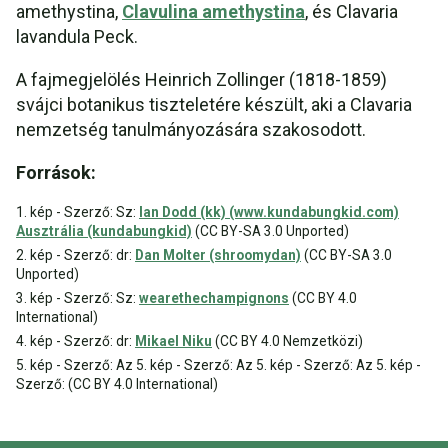
amethystina,
Clavulina amethystina
, és Clavaria
lavandula Peck.
A fajmegjelölés Heinrich Zollinger (1818-1859)
svájci botanikus tiszteletére készült, aki a Clavaria
nemzetség tanulmányozására szakosodott.
Források:
1. kép - Szerző: Sz:
Ian Dodd (kk) (www.kundabungkid.com)
Ausztrália (kundabungkid)
(CC BY-SA 3.0 Unported)
2. kép - Szerző: dr:
Dan Molter (shroomydan)
(CC BY-SA 3.0
Unported)
3. kép - Szerző: Sz:
wearethechampignons
(CC BY 4.0
International)
4. kép - Szerző: dr:
Mikael Niku
(CC BY 4.0 Nemzetközi)
5. kép - Szerző: Az 5. kép - Szerző: Az 5. kép - Szerző: Az 5. kép -
Szerző: (CC BY 4.0 International)