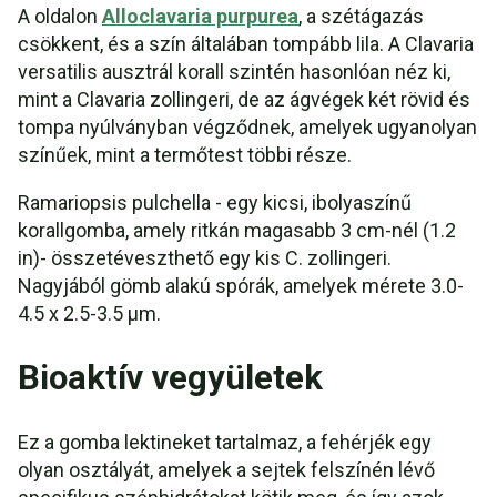
A oldalon
Alloclavaria purpurea
, a szétágazás
csökkent, és a szín általában tompább lila. A Clavaria
versatilis ausztrál korall szintén hasonlóan néz ki,
mint a Clavaria zollingeri, de az ágvégek két rövid és
tompa nyúlványban végződnek, amelyek ugyanolyan
színűek, mint a termőtest többi része.
Ramariopsis pulchella - egy kicsi, ibolyaszínű
korallgomba, amely ritkán magasabb 3 cm-nél (1.2
in)- összetéveszthető egy kis C. zollingeri.
Nagyjából gömb alakú spórák, amelyek mérete 3.0-
4.5 x 2.5-3.5 μm.
Bioaktív vegyületek
Ez a gomba lektineket tartalmaz, a fehérjék egy
olyan osztályát, amelyek a sejtek felszínén lévő