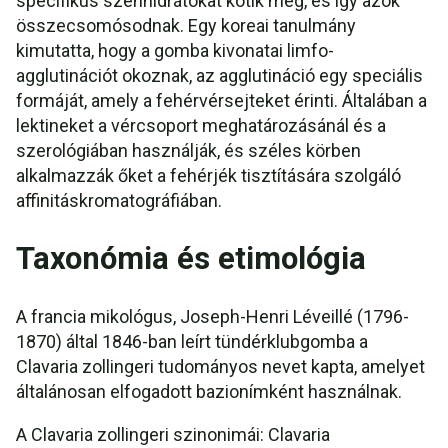
specifikus szénhidrátokat kötik meg, és így azok
összecsomósodnak. Egy koreai tanulmány
kimutatta, hogy a gomba kivonatai limfo-
agglutinációt okoznak, az agglutináció egy speciális
formáját, amely a fehérvérsejteket érinti. Általában a
lektineket a vércsoport meghatározásánál és a
szerológiában használják, és széles körben
alkalmazzák őket a fehérjék tisztítására szolgáló
affinitáskromatográfiában.
Taxonómia és etimológia
A francia mikológus, Joseph-Henri Léveillé (1796-
1870) által 1846-ban leírt tündérklubgomba a
Clavaria zollingeri tudományos nevet kapta, amelyet
általánosan elfogadott bazionímként használnak.
A Clavaria zollingeri szinonimái: Clavaria