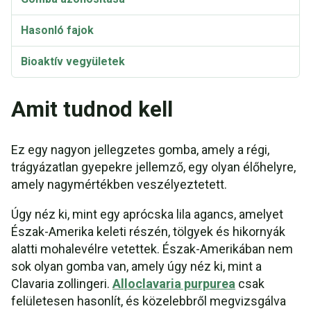
Hasonló fajok
Bioaktív vegyületek
Taxonómia és etimológia
Amit tudnod kell
Ez egy nagyon jellegzetes gomba, amely a régi,
trágyázatlan gyepekre jellemző, egy olyan élőhelyre,
amely nagymértékben veszélyeztetett.
Úgy néz ki, mint egy aprócska lila agancs, amelyet
Észak-Amerika keleti részén, tölgyek és hikornyák
alatti mohalevélre vetettek. Észak-Amerikában nem
sok olyan gomba van, amely úgy néz ki, mint a
Clavaria zollingeri.
Alloclavaria purpurea
csak
felületesen hasonlít, és közelebbről megvizsgálva