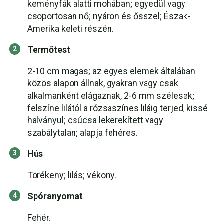
keményfák alatti mohában; egyedül vagy
csoportosan nő; nyáron és ősszel; Észak-
Amerika keleti részén.
Termőtest
2-10 cm magas; az egyes elemek általában
közös alapon állnak, gyakran vagy csak
alkalmanként elágaznak, 2-6 mm szélesek;
felszíne lilától a rózsaszínes liláig terjed, kissé
halványul; csúcsa lekerekített vagy
szabálytalan; alapja fehéres.
Hús
Törékeny; lilás; vékony.
Spóranyomat
Fehér.