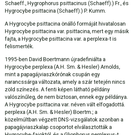
Schaeff., Hygrophorus psittacinus (Schaeff).) Fr., és
Hygrocybe psittacina (Schaeff).) P. Kumm.
A Hygrocybe psittacina önálló formáját hivatalosan
Hygrocybe psittacina var. psittacina, mert egy másik
fajta, a Hygrocybe psittacina var. a perplexa-t is
felismerték.
1995-ben David Boertmann újradefiniálta a
Hygrocybe perplexa (A.H. Sm. & Hesler) Arnolds,
mint a papagájviaszkórónak csupán egy
narancssárga változata, amely a szár tetején nincs
zöld színezés. A fenti képen látható példány
valószínűleg, de nem biztosan, ennek egy példánya.
A Hygrocybe psittacina var. néven vált elfogadottá.
perplexa (A.H. Sm. & Hesler) Boertm.; a
közelmúltban végzett DNS-vizsgálatok azonban a
papagájviaszkalap csoportot elválasztották a
Hygrocybe-fajoktól, és a Gliophorus perplexus-t