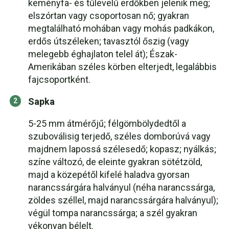
keményfa- és tűlevelű erdőkben jelenik meg;
elszórtan vagy csoportosan nő; gyakran
megtalálható mohában vagy mohás padkákon,
erdős útszéleken; tavasztól őszig (vagy
melegebb éghajlaton telel át); Észak-
Amerikában széles körben elterjedt, legalábbis
fajcsoportként.
Sapka
5-25 mm átmérőjű; félgömbölydedtől a
szuboválisig terjedő, széles domborúvá vagy
majdnem lapossá szélesedő; kopasz; nyálkás;
színe változó, de eleinte gyakran sötétzöld,
majd a közepétől kifelé haladva gyorsan
narancssárgára halványul (néha narancssárga,
zöldes széllel, majd narancssárgára halványul);
végül tompa narancssárga; a szél gyakran
vékonyan bélelt.