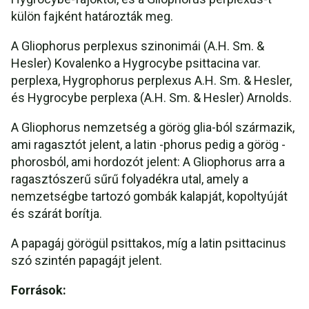
külön fajként határozták meg.
A Gliophorus perplexus szinonimái (A.H. Sm. &
Hesler) Kovalenko a Hygrocybe psittacina var.
perplexa, Hygrophorus perplexus A.H. Sm. & Hesler,
és Hygrocybe perplexa (A.H. Sm. & Hesler) Arnolds.
A Gliophorus nemzetség a görög glia-ból származik,
ami ragasztót jelent, a latin -phorus pedig a görög -
phorosból, ami hordozót jelent: A Gliophorus arra a
ragasztószerű sűrű folyadékra utal, amely a
nemzetségbe tartozó gombák kalapját, kopoltyúját
és szárát borítja.
A papagáj görögül psittakos, míg a latin psittacinus
szó szintén papagájt jelent.
Források: