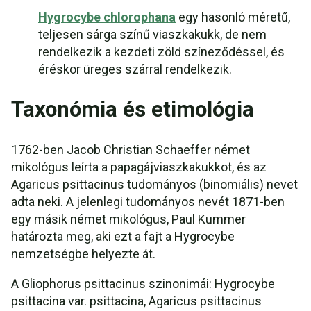
Hygrocybe chlorophana
egy hasonló méretű,
teljesen sárga színű viaszkakukk, de nem
rendelkezik a kezdeti zöld színeződéssel, és
éréskor üreges szárral rendelkezik.
Taxonómia és etimológia
1762-ben Jacob Christian Schaeffer német
mikológus leírta a papagájviaszkakukkot, és az
Agaricus psittacinus tudományos (binomiális) nevet
adta neki. A jelenlegi tudományos nevét 1871-ben
egy másik német mikológus, Paul Kummer
határozta meg, aki ezt a fajt a Hygrocybe
nemzetségbe helyezte át.
A Gliophorus psittacinus szinonimái: Hygrocybe
psittacina var. psittacina, Agaricus psittacinus