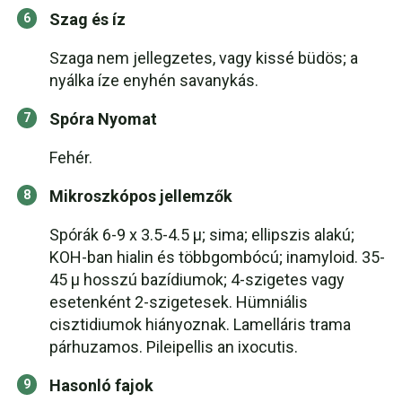
Szag és íz
Szaga nem jellegzetes, vagy kissé büdös; a
nyálka íze enyhén savanykás.
Spóra Nyomat
Fehér.
Mikroszkópos jellemzők
Spórák 6-9 x 3.5-4.5 µ; sima; ellipszis alakú;
KOH-ban hialin és többgombócú; inamyloid. 35-
45 µ hosszú bazídiumok; 4-szigetes vagy
esetenként 2-szigetesek. Hümniális
cisztidiumok hiányoznak. Lamelláris trama
párhuzamos. Pileipellis an ixocutis.
Hasonló fajok