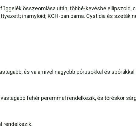
 függelék összeomlása után; többé-kevésbé ellipszoid, cs
ttyezett; inamyloid; KOH-ban barna. Cystidia és szeták ne
vastagabb, és valamivel nagyobb pórusokkal és spórákkal 
stagabb fehér peremmel rendelkezik, és töréskor sárga
 rendelkezik.