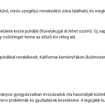
ltűnő, vörös szegélyű növekedési zóna található, és meg
lülete kissé puhább (hüvelykujjal át lehet szúrni). Új, 
y csőréteget tenne az előző évi réteg alá.
pórákkal rendelkezik. Kaliforniai keményfákon (különöse
nyos gyógyászatban évszázadok óta használják különb
ervi problémák és gyulladások kezelésére. A legújabb k