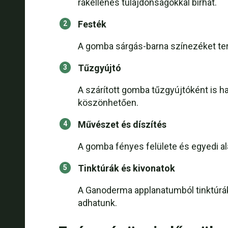
rákellenes tulajdonságokkal bírhat.
Festék
A gomba sárgás-barna színezéket ter
Tűzgyújtó
A szárított gomba tűzgyújtóként is h
köszönhetően.
Művészet és díszítés
A gomba fényes felülete és egyedi al
Tinktúrák és kivonatok
A Ganoderma applanatumból tinktúrák
adhatunk.