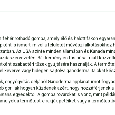
ján készítsük el: 1: Ganoderma applanatum tinktúra
ehér rothadó gomba, amely élő és halott fákon egyaránt
ként is ismert, mivel a felületét művészi alkotásokhoz 
szatban. Az USA szinte minden államában és Kanada min
zdaszervezetén. Bár kemény és fás húsa miatt közvetle
letként szabadtéri tüzek gyújtására használják. A termőt
el keverve vagy hidegen sajtolva ganoderma italokat kész
ák, öngyógyítás céljából Ganoderma applanatumot fogyas
labb gorillák hogyan küzdenek azért, hogy hozzáférjenek 
mináns egyedektől. A gomba rovarokat is vonz, mint péld
amelyek a termőtestre rakják petéiket, vagy a termőtest