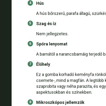
Hús
A hús bőrszerű, parafa állagú, szürké
Szag és íz
Nem jellegzetes.
Spóra lenyomat
A barnától a narancsbarnáig terjedő b
Élőhely
Ez a gomba korhadó keményfa rönkökö
csemete-, mind a magfán. A legtöbb 
szaprobita vagy néha parazita, és e
aspektusokban és színekben.
Mikroszkópos jellemzők