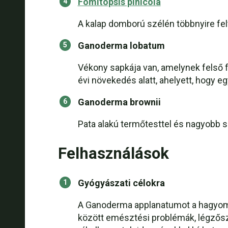
Fomitopsis pinicola
A kalap domború szélén többnyire fe
Ganoderma lobatum
Vékony sapkája van, amelynek felső fe
évi növekedés alatt, ahelyett, hogy eg
Ganoderma brownii
Pata alakú termőtesttel és nagyobb s
Felhasználások
Gyógyászati célokra
A Ganoderma applanatumot a hagyomá
között emésztési problémák, légzősz