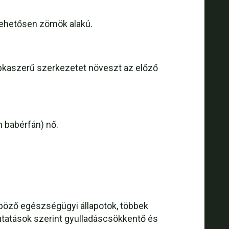
lehetősen zömök alakú.
sapkaszerű szerkezetet növeszt az előző
n babérfán) nő.
öző egészségügyi állapotok, többek
utatások szerint gyulladáscsökkentő és