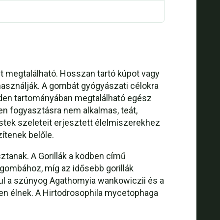
 megtalálható. Hosszan tartó kúpot vagy
használják. A gombát gyógyászati célokra
den tartományában megtalálható egész
n fogyasztásra nem alkalmas, teát,
estek szeleteit erjesztett élelmiszerekhez
ítenek belőle.
ztanak. A Gorillák a ködben című
a gombához, míg az idősebb gorillák
ául a szúnyog Agathomyia wankowiczii és a
ben élnek. A Hirtodrosophila mycetophaga