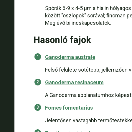
Spórák 6-9 x 4-5 µm a hialin hólyagos
között "oszlopok" sorával; finoman pe
Meglévő bilincskapcsolatok.
Hasonló fajok
Ganoderma australe
Felső felülete sötétebb, jellemzően 
Ganoderma resinaceum
A Ganoderma applanatumhoz képest va
Fomes fomentarius
Jelentősen vastagabb termőtestekkel