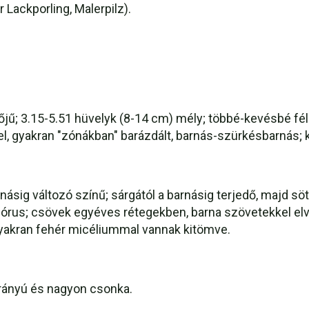
 Lackporling, Malerpilz).
jű; 3.15-5.51 hüvelyk (8-14 cm) mély; többé-kevésbé félk
gel, gyakran "zónákban" barázdált, barnás-szürkésbarnás; 
násig változó színű; sárgától a barnásig terjedő, majd s
 pórus; csövek egyéves rétegekben, barna szövetekkel elv
gyakran fehér micéliummal vannak kitömve.
lirányú és nagyon csonka.