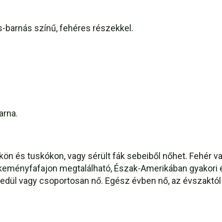
s-barnás színű, fehéres részekkel.
arna.
n és tuskókon, vagy sérült fák sebeiből nőhet. Fehér v
keményfafajon megtalálható, Észak-Amerikában gyakori é
gyedül vagy csoportosan nő. Egész évben nő, az évszakt