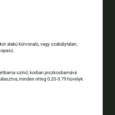
ör alakú körvonalú, vagy szabálytalan;
kopasz.
ötétbarna színű; korban piszkosbarnává
álasztva, minden réteg 0.20-0.79 hüvelyk