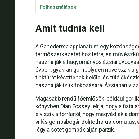
Felhasználások
Egészségügyi előnyök
Amit tudnia kell
Recept: A gombát a következő recept alap
A Ganoderma applanatum egy közönséges f
Recept: Ganoderma applanatum tea
termőszerkezetet hoz létre, és művészkúp
használják a hagyományos ázsiai gyógyá
Taxonómia és etimológia
évben, gyakran gömbölyűen növekszik a ga
Szinonimák és változatok
tinktúrát készítenek belőle, és túlélőkész
használják ízük fokozására. Ázsiában vízz
Ganoderma applanatum Videó
Magasabb rendű főemlősök, például gorill
könyvben Dian Fossey leírja, hogy a fiata
elviszik a forrástól, hogy megvédjék a do
villás gombabogár Bolitotherus cornutus, 
légy a sötét gombák alján párzik.