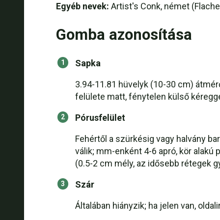
Egyéb nevek:
Artist's Conk, német (Flacher
Gomba azonosítása
Sapka
3.94-11.81 hüvelyk (10-30 cm) átmérő
felülete matt, fénytelen külső kéreg
Pórusfelület
Fehértől a szürkésig vagy halvány bar
válik; mm-enként 4-6 apró, kör alakú
(0.5-2 cm mély, az idősebb rétegek 
Szár
Általában hiányzik; ha jelen van, olda