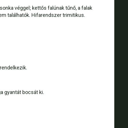
onka véggel; kettős falúnak tűnő, a falak
m találhatók. Hifarendszer trimitikus.
rendelkezik.
 gyantát bocsát ki.