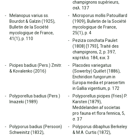
champignons supérieurs,
σελ. 137
Melanopus varius ss.
Microporus mollis Patouillard
Bourdot & Galzin (1925),
(1909), Bulletin de la Société
Bulletin de la Société
mycologique de France,
mycologique de France,
25(1), p. 4
41(1), p. 110
Peziza conchata Paulet
(1808) [1793], Traité des
champignons, 2, p. 397,
καρτέλα. 184, εικ. 3
Picipes badius (Pers.) Zmitr.
Placodes variegatus
& Kovalenko (2016)
(Sowerby) Quélet (1886),
Enchiridion fungorum in
Europa media et praesertim
in Gallia vigentium, p. 172
Polyporellus badius (Pers.)
Polyporellus picipes (Fries) P.
Imazeki (1989)
Karsten (1879),
Meddelanden af societas
pro fauna et flora fennica, 5,
σ. 37
Polyporus badius (Persoon)
Polyporus dibaphus Berkeley
Schweinitz (1832),
& M.A. Curtis (1872),