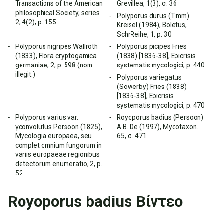
Transactions of the American
Grevillea, 1(3), σ. 36
philosophical Society, series
Polyporus durus (Timm)
2, 4(2), p. 155
Kreisel (1984), Boletus,
SchrReihe, 1, p. 30
Polyporus nigripes Wallroth
Polyporus picipes Fries
(1833), Flora cryptogamica
(1838) [1836-38], Epicrisis
germaniae, 2, p. 598 (nom.
systematis mycologici, p. 440
illegit.)
Polyporus variegatus
(Sowerby) Fries (1838)
[1836-38], Epicrisis
systematis mycologici, p. 470
Polyporus varius var.
Royoporus badius (Persoon)
γconvolutus Persoon (1825),
A.B. De (1997), Mycotaxon,
Mycologia europaea, seu
65, σ. 471
complet omnium fungorum in
variis europaeae regionibus
detectorum enumeratio, 2, p.
52
Royoporus badius Βίντεο