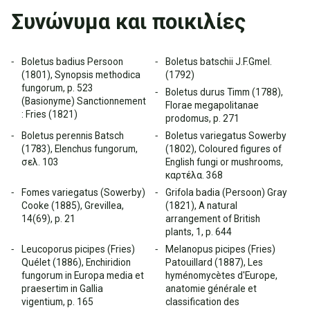
Συνώνυμα και ποικιλίες
Boletus badius Persoon
Boletus batschii J.F.Gmel.
(1801), Synopsis methodica
(1792)
fungorum, p. 523
Boletus durus Timm (1788),
(Basionyme) Sanctionnement
Florae megapolitanae
: Fries (1821)
prodomus, p. 271
Boletus perennis Batsch
Boletus variegatus Sowerby
(1783), Elenchus fungorum,
(1802), Coloured figures of
σελ. 103
English fungi or mushrooms,
καρτέλα. 368
Fomes variegatus (Sowerby)
Grifola badia (Persoon) Gray
Cooke (1885), Grevillea,
(1821), A natural
14(69), p. 21
arrangement of British
plants, 1, p. 644
Leucoporus picipes (Fries)
Melanopus picipes (Fries)
Quélet (1886), Enchiridion
Patouillard (1887), Les
fungorum in Europa media et
hyménomycètes d'Europe,
praesertim in Gallia
anatomie générale et
vigentium, p. 165
classification des