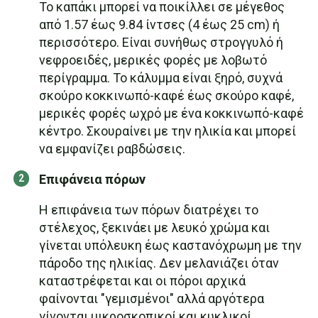
Το καπάκι μπορεί να ποικίλλει σε μέγεθος
από 1.57 έως 9.84 ίντσες (4 έως 25 cm) ή
περισσότερο. Είναι συνήθως στρογγυλό ή
νεφροειδές, μερικές φορές με λοβωτό
περίγραμμα. Το κάλυμμα είναι ξηρό, συχνά
σκούρο κοκκινωπό-καφέ έως σκούρο καφέ,
μερικές φορές ωχρό με ένα κοκκινωπό-καφέ
κέντρο. Σκουραίνει με την ηλικία και μπορεί
να εμφανίζει ραβδώσεις.
Επιφάνεια πόρων
Η επιφάνεια των πόρων διατρέχει το
στέλεχος, ξεκινάει με λευκό χρώμα και
γίνεται υπόλευκη έως καστανόχρωμη με την
πάροδο της ηλικίας. Δεν μελανιάζει όταν
καταστρέφεται και οι πόροι αρχικά
φαίνονται "γεμισμένοι" αλλά αργότερα
γίνονται μικροσκοπικοί και κυκλικοί.