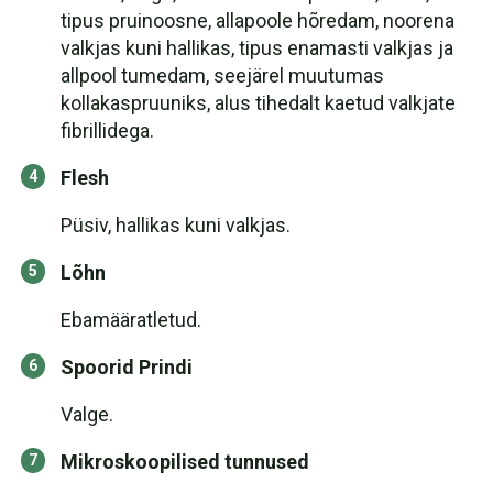
tipus pruinoosne, allapoole hõredam, noorena
valkjas kuni hallikas, tipus enamasti valkjas ja
allpool tumedam, seejärel muutumas
kollakaspruuniks, alus tihedalt kaetud valkjate
fibrillidega.
Flesh
Püsiv, hallikas kuni valkjas.
Lõhn
Ebamääratletud.
Spoorid Prindi
Valge.
Mikroskoopilised tunnused