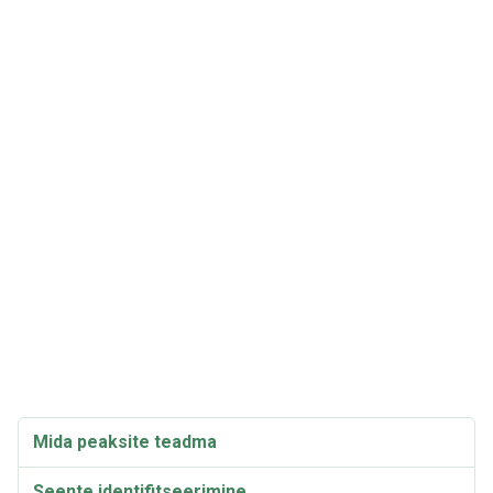
Mida peaksite teadma
Seente identifitseerimine