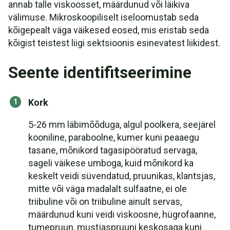
annab talle viskoosset, määrdunud või läikiva
välimuse. Mikroskoopiliselt iseloomustab seda
kõigepealt väga väikesed eosed, mis eristab seda
kõigist teistest liigi sektsioonis esinevatest liikidest.
Seente identifitseerimine
Kork
5-26 mm läbimõõduga, algul poolkera, seejärel
kooniline, paraboolne, kumer kuni peaaegu
tasane, mõnikord tagasipööratud servaga,
sageli väikese umboga, kuid mõnikord ka
keskelt veidi süvendatud, pruunikas, klantsjas,
mitte või väga madalalt sulfaatne, ei ole
triibuline või on triibuline ainult servas,
määrdunud kuni veidi viskoosne, hügrofaanne,
tumepruun, mustjaspruuni keskosaga kuni