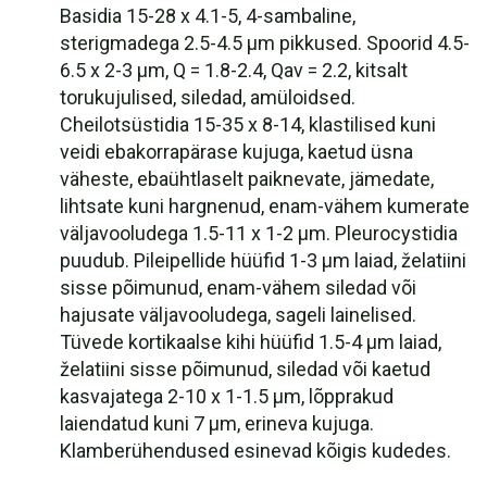
Basidia 15-28 x 4.1-5, 4-sambaline,
sterigmadega 2.5-4.5 µm pikkused. Spoorid 4.5-
6.5 x 2-3 µm, Q = 1.8-2.4, Qav = 2.2, kitsalt
torukujulised, siledad, amüloidsed.
Cheilotsüstidia 15-35 x 8-14, klastilised kuni
veidi ebakorrapärase kujuga, kaetud üsna
väheste, ebaühtlaselt paiknevate, jämedate,
lihtsate kuni hargnenud, enam-vähem kumerate
väljavooludega 1.5-11 x 1-2 µm. Pleurocystidia
puudub. Pileipellide hüüfid 1-3 µm laiad, želatiini
sisse põimunud, enam-vähem siledad või
hajusate väljavooludega, sageli lainelised.
Tüvede kortikaalse kihi hüüfid 1.5-4 µm laiad,
želatiini sisse põimunud, siledad või kaetud
kasvajatega 2-10 x 1-1.5 µm, lõpprakud
laiendatud kuni 7 µm, erineva kujuga.
Klamberühendused esinevad kõigis kudedes.