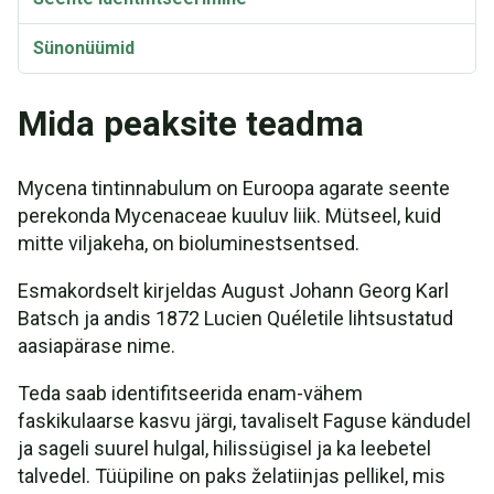
Sünonüümid
Mida peaksite teadma
Mycena tintinnabulum on Euroopa agarate seente
perekonda Mycenaceae kuuluv liik. Mütseel, kuid
mitte viljakeha, on bioluminestsentsed.
Esmakordselt kirjeldas August Johann Georg Karl
Batsch ja andis 1872 Lucien Quéletile lihtsustatud
aasiapärase nime.
Teda saab identifitseerida enam-vähem
faskikulaarse kasvu järgi, tavaliselt Faguse kändudel
ja sageli suurel hulgal, hilissügisel ja ka leebetel
talvedel. Tüüpiline on paks želatiinjas pellikel, mis