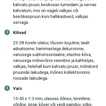
kahvatu pruun, keskosas tumedam ja servas
kahvatum, mis on sageli valkjas või
beežikaspruun kuni hallikasbeež, valkjas
servaga.
Kihvad
23-28 tüvele ulatuv, tõusev-kujuline, laialt
adnatoorne, hammastega dekursiivne,
vanusega subhorisontaalne, elastne-kõva,
vanusega mõnevõrra veeniline ja kahheljas,
valkjas, helehall kuni kahvatu pruun, mõnikord
pruunide laikudega, mõnes kollektsioonis
roosade laikudega.
Vars
15-45 x 1-3 mm, ülaosas õõnes, teretiline,
võrdne, sirge, kõver või veidi painduv, sitke,