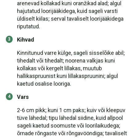
arenevad kollakad kuni oranžikad alad; algul
hajutatud loorijääkidega, kuid sageli varsti
üldiselt kiilas; serval tavaliselt loorijääkidega
riputatud.
Kihvad
Kinnitunud varre külge, sageli sisselõike abil;
tihedalt või tihedalt; noorena valkjas kuni
kollakas või kergelt lillakas, muutub
hallikaspruunist kuni lillakaspruunini; algul
kaetud osalise looriga.
Vars
2-6 cm pikk; kuni 1 cm paks; kuiv või kleepuv
tüve lähedal; tipu lähedal siidine, kuid allpool
sageli kaetud soomuste või loorilaikudega;
õrnade rõngaste või rõngavööndiga; tavaliselt