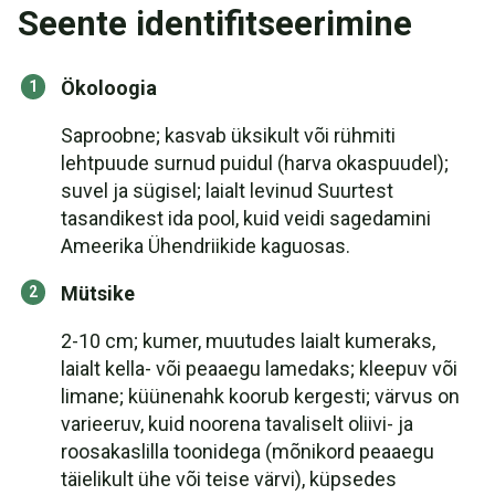
Seente identifitseerimine
Ökoloogia
Saproobne; kasvab üksikult või rühmiti
lehtpuude surnud puidul (harva okaspuudel);
suvel ja sügisel; laialt levinud Suurtest
tasandikest ida pool, kuid veidi sagedamini
Ameerika Ühendriikide kaguosas.
Mütsike
2-10 cm; kumer, muutudes laialt kumeraks,
laialt kella- või peaaegu lamedaks; kleepuv või
limane; küünenahk koorub kergesti; värvus on
varieeruv, kuid noorena tavaliselt oliivi- ja
roosakaslilla toonidega (mõnikord peaaegu
täielikult ühe või teise värvi), küpsedes