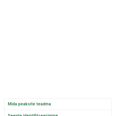
Mida peaksite teadma
Seente identifitseerimine