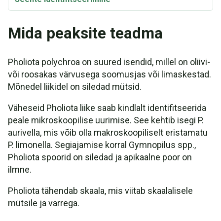
Mida peaksite teadma
Pholiota polychroa on suured isendid, millel on oliivi-
või roosakas värvusega soomusjas või limaskestad.
Mõnedel liikidel on siledad mütsid.
Väheseid Pholiota liike saab kindlalt identifitseerida
peale mikroskoopilise uurimise. See kehtib isegi P.
aurivella, mis võib olla makroskoopiliselt eristamatu
P. limonella. Segiajamise korral Gymnopilus spp.,
Pholiota spoorid on siledad ja apikaalne poor on
ilmne.
Pholiota tähendab skaala, mis viitab skaalalisele
mütsile ja varrega.