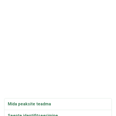
Mida peaksite teadma
Seente identifitseerimine