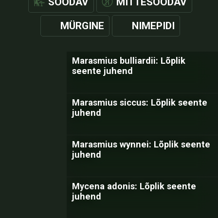
SÖÖDAV
MITTESÖÖDAV
MÜRGINE
NIMEPIDI
Marasmius bulliardii: Lõplik
seente juhend
Marasmius siccus: Lõplik seente
juhend
Marasmius wynnei: Lõplik seente
juhend
Mycena adonis: Lõplik seente
juhend