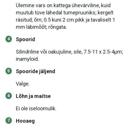
Ülemine vars on kattega ühevärviline, kuid
muutub tüve lähedal tumepruuniks; kergelt
räsitud; õrn; 0.5 kuni 2 cm pikk ja tavaliselt 1
mm läbimõõt; rõngata.
Spoorid
Silindriline või oakujuline, sile, 7.5-11 x 2.5-4μm;
inamyloid.
Spooride jäljend
Valge.
Lõhn ja maitse
Ei ole iseloomulik.
Hooaeg