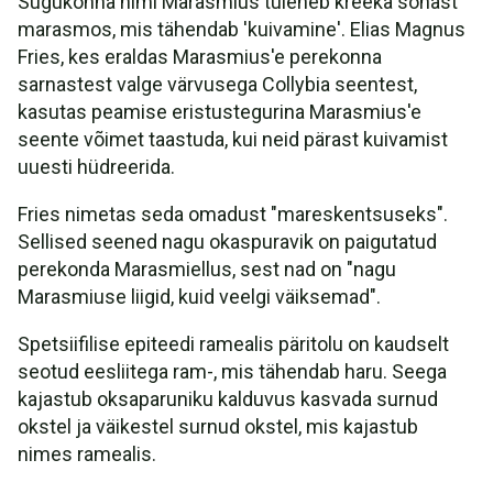
Sugukonna nimi Marasmius tuleneb kreeka sõnast
marasmos, mis tähendab 'kuivamine'. Elias Magnus
Fries, kes eraldas Marasmius'e perekonna
sarnastest valge värvusega Collybia seentest,
kasutas peamise eristustegurina Marasmius'e
seente võimet taastuda, kui neid pärast kuivamist
uuesti hüdreerida.
Fries nimetas seda omadust "mareskentsuseks".
Sellised seened nagu okaspuravik on paigutatud
perekonda Marasmiellus, sest nad on "nagu
Marasmiuse liigid, kuid veelgi väiksemad".
Spetsiifilise epiteedi ramealis päritolu on kaudselt
seotud eesliitega ram-, mis tähendab haru. Seega
kajastub oksaparuniku kalduvus kasvada surnud
okstel ja väikestel surnud okstel, mis kajastub
nimes ramealis.