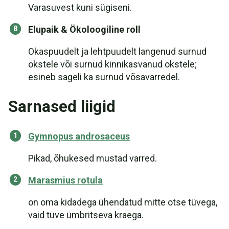
Varasuvest kuni sügiseni.
Elupaik & Ökoloogiline roll
Okaspuudelt ja lehtpuudelt langenud surnud
okstele või surnud kinnikasvanud okstele;
esineb sageli ka surnud võsavarredel.
Sarnased liigid
Gymnopus androsaceus
Pikad, õhukesed mustad varred.
Marasmius rotula
on oma kidadega ühendatud mitte otse tüvega,
vaid tüve ümbritseva kraega.