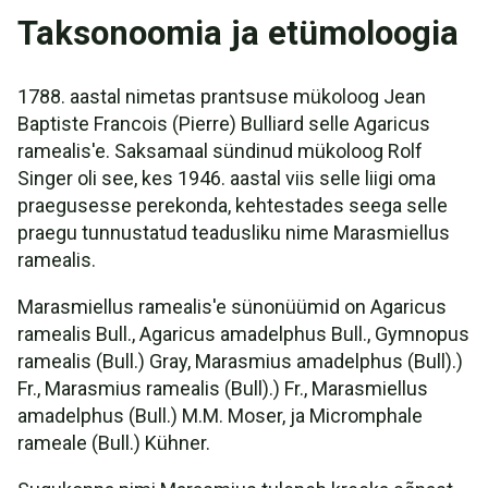
Taksonoomia ja etümoloogia
1788. aastal nimetas prantsuse mükoloog Jean
Baptiste Francois (Pierre) Bulliard selle Agaricus
ramealis'e. Saksamaal sündinud mükoloog Rolf
Singer oli see, kes 1946. aastal viis selle liigi oma
praegusesse perekonda, kehtestades seega selle
praegu tunnustatud teadusliku nime Marasmiellus
ramealis.
Marasmiellus ramealis'e sünonüümid on Agaricus
ramealis Bull., Agaricus amadelphus Bull., Gymnopus
ramealis (Bull.) Gray, Marasmius amadelphus (Bull).)
Fr., Marasmius ramealis (Bull).) Fr., Marasmiellus
amadelphus (Bull.) M.M. Moser, ja Micromphale
rameale (Bull.) Kühner.