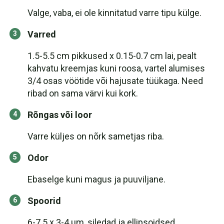
Valge, vaba, ei ole kinnitatud varre tipu külge.
Varred
1.5-5.5 cm pikkused x 0.15-0.7 cm lai, pealt
kahvatu kreemjas kuni roosa, vartel alumises
3/4 osas vöötide või hajusate tüükaga. Need
ribad on sama värvi kui kork.
Rõngas või loor
Varre küljes on nõrk sametjas riba.
Odor
Ebaselge kuni magus ja puuviljane.
Spoorid
6-7.5 x 3-4 µm, siledad ja ellipsoidsed,