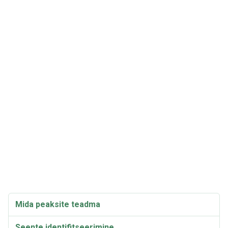
Mida peaksite teadma
Seente identifitseerimine