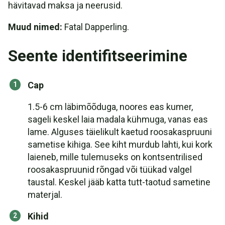
hävitavad maksa ja neerusid.
Muud nimed:
Fatal Dapperling.
Seente identifitseerimine
Cap
1.5-6 cm läbimõõduga, noores eas kumer,
sageli keskel laia madala kühmuga, vanas eas
lame. Alguses täielikult kaetud roosakaspruuni
sametise kihiga. See kiht murdub lahti, kui kork
laieneb, mille tulemuseks on kontsentrilised
roosakaspruunid rõngad või tüükad valgel
taustal. Keskel jääb katta tutt-taotud sametine
materjal.
Kihid