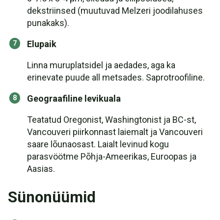
dekstriinsed (muutuvad Melzeri joodilahuses
punakaks).
Elupaik
Linna muruplatsidel ja aedades, aga ka
erinevate puude all metsades. Saprotroofiline.
Geograafiline levikuala
Teatatud Oregonist, Washingtonist ja BC-st,
Vancouveri piirkonnast laiemalt ja Vancouveri
saare lõunaosast. Laialt levinud kogu
parasvöötme Põhja-Ameerikas, Euroopas ja
Aasias.
Sünonüümid