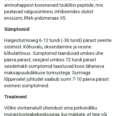
aminohappest koosnevaid tsüklilisi peptiide, mis
peatavad valgusünteesi, inhibeerides olulist
ensüümi, RNA-polümeraas II5.
Sümptomid
Haigestumisaeg 6-12 tundi (-36 tundi) pärast seente
söömist. Kõhuvalu, oksendamine ja vesine
kõhulahtisus. Sümptomid taanduvad umbes ühe
päeva pärast; seejärel umbes 72 tundi pärast
seedetrakti sümptomid taastuvad koos läheneva
maksapuudulikkuse tunnustega. Surmaga
lõppevatel juhtudel saabub surm 7-10 päeva pärast
esimesi sümptomeid.
Treatment
Võtke viivitamatult ühendust oma piirkondliku
mürgistusteabekeskusega, kui märkate, et teie või