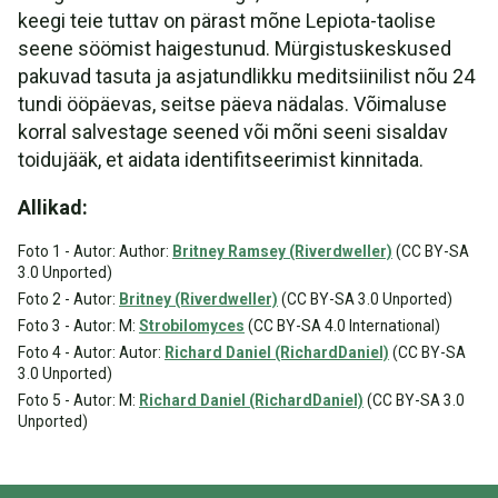
keegi teie tuttav on pärast mõne Lepiota-taolise
seene söömist haigestunud. Mürgistuskeskused
pakuvad tasuta ja asjatundlikku meditsiinilist nõu 24
tundi ööpäevas, seitse päeva nädalas. Võimaluse
korral salvestage seened või mõni seeni sisaldav
toidujääk, et aidata identifitseerimist kinnitada.
Allikad:
Foto 1 - Autor: Author:
Britney Ramsey (Riverdweller)
(CC BY-SA
3.0 Unported)
Foto 2 - Autor:
Britney (Riverdweller)
(CC BY-SA 3.0 Unported)
Foto 3 - Autor: M:
Strobilomyces
(CC BY-SA 4.0 International)
Foto 4 - Autor: Autor:
Richard Daniel (RichardDaniel)
(CC BY-SA
3.0 Unported)
Foto 5 - Autor: M:
Richard Daniel (RichardDaniel)
(CC BY-SA 3.0
Unported)