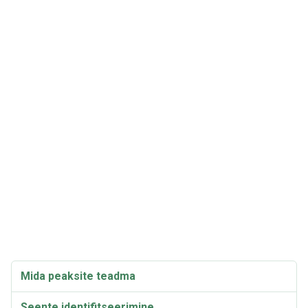
Mida peaksite teadma
Seente identifitseerimine