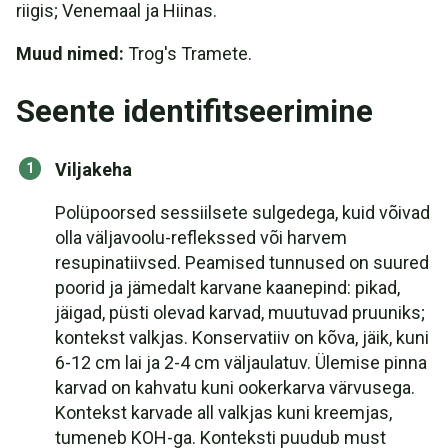
riigis; Venemaal ja Hiinas.
Muud nimed:
Trog's Tramete.
Seente identifitseerimine
Viljakeha
Polüpoorsed sessiilsete sulgedega, kuid võivad
olla väljavoolu-reflekssed või harvem
resupinatiivsed. Peamised tunnused on suured
poorid ja jämedalt karvane kaanepind: pikad,
jäigad, püsti olevad karvad, muutuvad pruuniks;
kontekst valkjas. Konservatiiv on kõva, jäik, kuni
6-12 cm lai ja 2-4 cm väljaulatuv. Ülemise pinna
karvad on kahvatu kuni ookerkarva värvusega.
Kontekst karvade all valkjas kuni kreemjas,
tumeneb KOH-ga. Konteksti puudub must