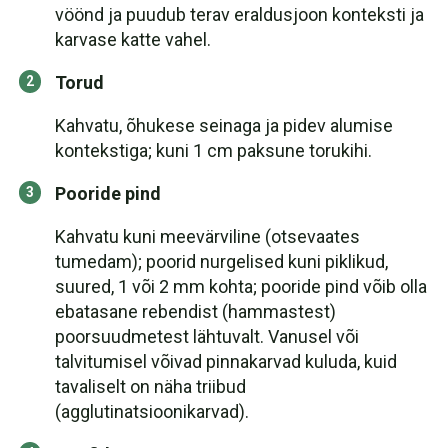
vöönd ja puudub terav eraldusjoon konteksti ja
karvase katte vahel.
Torud
Kahvatu, õhukese seinaga ja pidev alumise
kontekstiga; kuni 1 cm paksune torukihi.
Pooride pind
Kahvatu kuni meevärviline (otsevaates
tumedam); poorid nurgelised kuni piklikud,
suured, 1 või 2 mm kohta; pooride pind võib olla
ebatasane rebendist (hammastest)
poorsuudmetest lähtuvalt. Vanusel või
talvitumisel võivad pinnakarvad kuluda, kuid
tavaliselt on näha triibud
(agglutinatsioonikarvad).