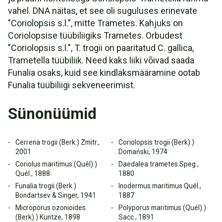
vahel. DNA näitas, et see oli suguluses erinevate
"Coriolopsis s.l.", mitte Trametes. Kahjuks on
Coriolopsise tüübiliigiks Trametes. Orbudest
"Coriolopsis s.l.", T. trogii on paaritatud C. gallica,
Trametella tüübiliik. Need kaks liiki võivad saada
Funalia osaks, kuid see kindlaksmääramine ootab
Funalia tüübiliigi sekveneerimist.
Sünonüümid
Cerrena trogii (Berk.) Zmitr.,
Coriolopsis trogii (Berk).)
2001
Domański, 1974
Coriolus maritimus (Quél).)
Daedalea trametes Speg.,
Quél., 1888
1880
Funalia trogii (Berk.)
Inodermus maritimus Quél.,
Bondartsev & Singer, 1941
1887
Microporus ozonioides
Polyporus maritimus (Quél).)
(Berk).) Kuntze, 1898
Sacc., 1891