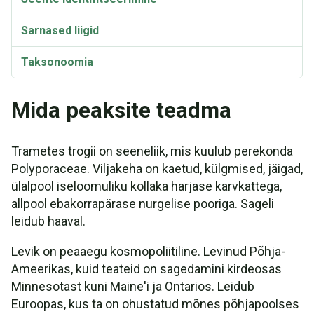
Sarnased liigid
Taksonoomia
Sünonüümid
Mida peaksite teadma
Trametes trogii on seeneliik, mis kuulub perekonda
Polyporaceae. Viljakeha on kaetud, külgmised, jäigad,
ülalpool iseloomuliku kollaka harjase karvkattega,
allpool ebakorrapärase nurgelise pooriga. Sageli
leidub haaval.
Levik on peaaegu kosmopoliitiline. Levinud Põhja-
Ameerikas, kuid teateid on sagedamini kirdeosas
Minnesotast kuni Maine'i ja Ontarios. Leidub
Euroopas, kus ta on ohustatud mõnes põhjapoolses