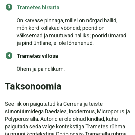
Trametes hirsuta
On karvase pinnaga, millel on nõrgad hallid,
mõnikord kollakad vööndid; poorid on
väiksemad ja muutuvad halliks; poorid ümarad
ja pind ühtlane, ei ole lõhenenud.
Trametes villosa
Õhem ja paindlikum.
Taksonoomia
See liik on paigutatud ka Cerrena ja teiste
sünonüümidega Daedalea, Inodermus, Microporus ja
Polyporus alla. Autorid ei ole olnud kindlad, kuhu
paigutada seda valge kontekstiga Trametes rühma
ja pruuni kontekstiga Coriolopsis-Trametella rühma