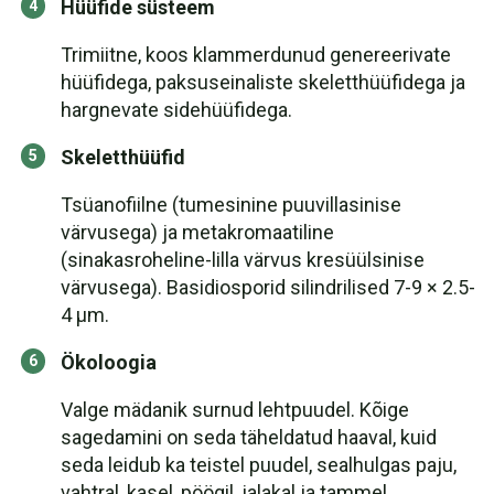
Hüüfide süsteem
Trimiitne, koos klammerdunud genereerivate
hüüfidega, paksuseinaliste skeletthüüfidega ja
hargnevate sidehüüfidega.
Skeletthüüfid
Tsüanofiilne (tumesinine puuvillasinise
värvusega) ja metakromaatiline
(sinakasroheline-lilla värvus kresüülsinise
värvusega). Basidiosporid silindrilised 7-9 × 2.5-
4 µm.
Ökoloogia
Valge mädanik surnud lehtpuudel. Kõige
sagedamini on seda täheldatud haaval, kuid
seda leidub ka teistel puudel, sealhulgas paju,
vahtral, kasel, pöögil, jalakal ja tammel.