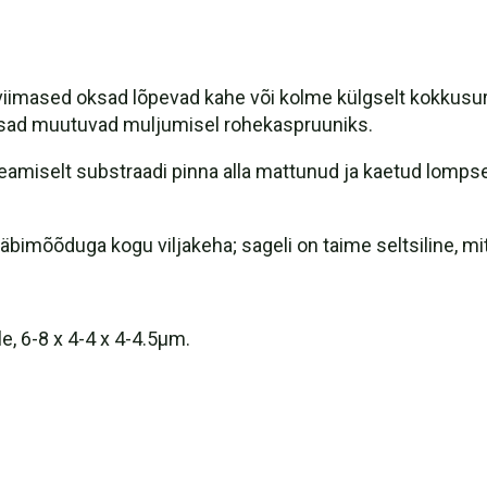
viimased oksad lõpevad kahe või kolme külgselt kokkusuru
sad muutuvad muljumisel rohekaspruuniks.
miselt substraadi pinna alla mattunud ja kaetud lompse va
äbimõõduga kogu viljakeha; sageli on taime seltsiline, mi
ile, 6-8 x 4-4 x 4-4.5μm.