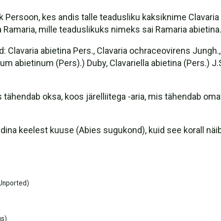
drik Persoon, kes andis talle teadusliku kaksiknime Clavar
 Ramaria, mille teaduslikuks nimeks sai Ramaria abietina
 Clavaria abietina Pers., Clavaria ochraceovirens Jungh.
abietinum (Pers).) Duby, Clavariella abietina (Pers.) J.Sc
tähendab oksa, koos järelliitega -aria, mis tähendab omava
 ladina keelest kuuse (Abies sugukond), kuid see korall näi
Unported)
us)