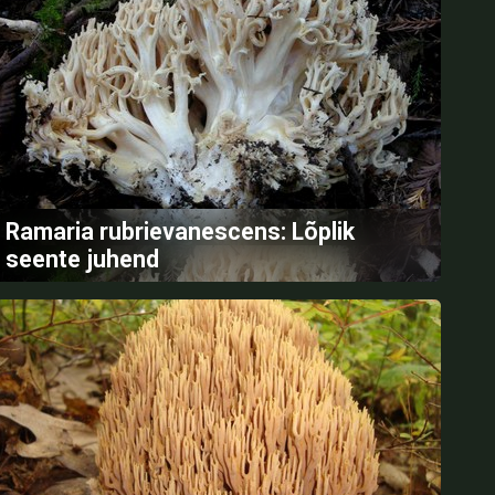
Ramaria rubrievanescens: Lõplik
seente juhend