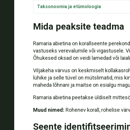
Taksonoomia ja etümoloogia
Mida peaksite teadma
Ramaria abietina on korallseente perekon
vastuseks verevalumile või vigastusele. Vi
Õhukesed oksad on veidi lamedad või laiali
Viljakeha värvus on keskmiselt kollakasroh
lühike ja selle tüvel on mütslimatid, mis 
maheda lõhnani ja maitse on esialgu magu
Ramaria abietina peetakse üldiselt mittes
Muud nimed:
Rohenev korall, rohelise värv
Seente identifitseerimi