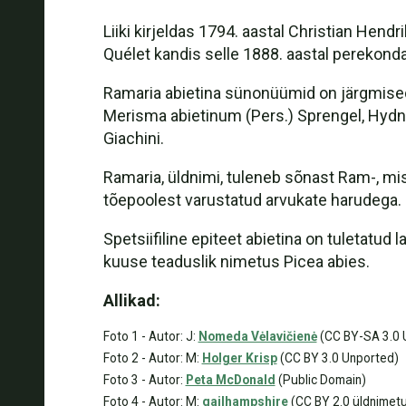
Liiki kirjeldas 1794. aastal Christian Hen
Quélet kandis selle 1888. aastal perekonda
Ramaria abietina sünonüümid on järgmised:
Merisma abietinum (Pers.) Sprengel, Hydnum 
Giachini.
Ramaria, üldnimi, tuleneb sõnast Ram-, mis 
tõepoolest varustatud arvukate harudega.
Spetsiifiline epiteet abietina on tuletatud
kuuse teaduslik nimetus Picea abies.
Allikad:
Foto 1 - Autor: J:
Nomeda Vėlavičienė
(CC BY-SA 3.0 
Foto 2 - Autor: M:
Holger Krisp
(CC BY 3.0 Unported)
Foto 3 - Autor:
Peta McDonald
(Public Domain)
Foto 4 - Autor: M:
gailhampshire
(CC BY 2.0 üldnimet