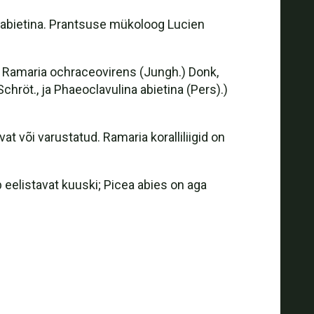
ia abietina. Prantsuse mükoloog Lucien
.
, Ramaria ochraceovirens (Jungh.) Donk,
hröt., ja Phaeoclavulina abietina (Pers).)
t või varustatud. Ramaria koralliliigid on
b eelistavat kuuski; Picea abies on aga