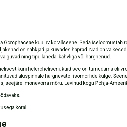
da Gomphaceae kuuluv korallseene. Seda iseloomustab roh
ljakehad on nahkjad ja kuivades haprad. Nad on väikesed 
valguvad ning tipu lähedal kahvliga või hargnenud.
elisest kuni heleroheliseni, kuid see on tumedama oliivro
kinnituvad aluspinnale hargnevate risomorfide külge. See
s, seejärel mõnevõrra mõru. Levinud kogu Põhja-Ameerik
öödavaks.
usega korall.
ne