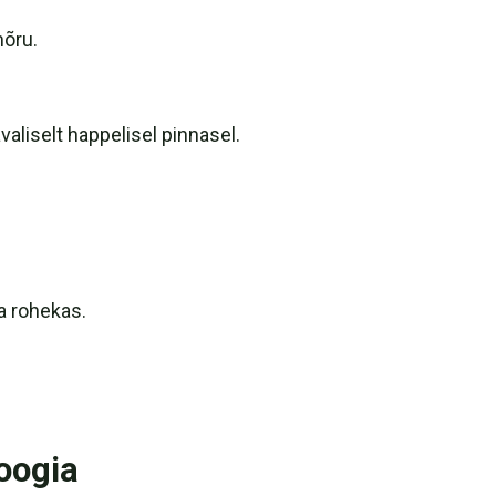
mõru.
aliselt happelisel pinnasel.
a rohekas.
oogia