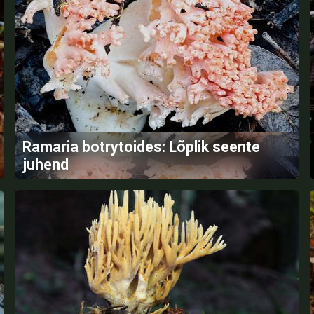
Ramaria botrytoides: Lõplik seente
juhend