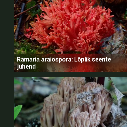
Ramaria araiospora: Lõplik seente
juhend