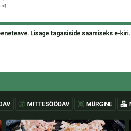
nal)
DAV
MITTESÖÖDAV
MÜRGINE