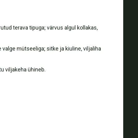
tud terava tipuga; värvus algul kollakas,
lge mütseeliga; sitke ja kiuline, viljaliha
tu viljakeha ühineb.