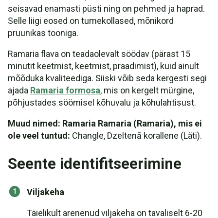
seisavad enamasti püsti ning on pehmed ja haprad.
Selle liigi eosed on tumekollased, mõnikord
pruunikas tooniga.
Ramaria flava on teadaolevalt söödav (pärast 15
minutit keetmist, keetmist, praadimist), kuid ainult
mõõduka kvaliteediga. Siiski võib seda kergesti segi
ajada
Ramaria formosa
, mis on kergelt mürgine,
põhjustades söömisel kõhuvalu ja kõhulahtisust.
Muud nimed: Ramaria Ramaria (Ramaria), mis ei
ole veel tuntud:
Changle, Dzeltenā korallene (Läti).
Seente identifitseerimine
Viljakeha
Täielikult arenenud viljakeha on tavaliselt 6-20