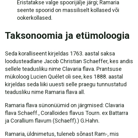
Eristatakse valge spoorijälje järgi; Ramaria
seente spoorid on massiliselt kollased või
ookerkollased.
Taksonoomia ja etümoloogia
Seda koralliseent kirjeldas 1763. aastal saksa
loodusteadlane Jacob Christian Schaeffer, kes andis
sellele teadusliku nime Clavaria flava. Prantsuse
mükoloog Lucien Quélet oli see, kes 1888. aastal
kirjeldas seda liiki uuesti selle praegu tunnustatud
teadusliku nime Ramaria flava all.
Ramaria flava sünonüümid on järgmised: Clavaria
flava Schaeff., Coralloides flavus Tourn. ex Battarra
ja Corallium flavum (Schaeff).) G.Hahn.
Ramaria, üldnimetus, tuleneb sõnast Ram-, mis