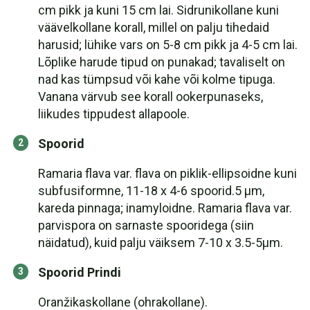
cm pikk ja kuni 15 cm lai. Sidrunikollane kuni
väävelkollane korall, millel on palju tihedaid
harusid; lühike vars on 5-8 cm pikk ja 4-5 cm lai.
Lõplike harude tipud on punakad; tavaliselt on
nad kas tümpsud või kahe või kolme tipuga.
Vanana värvub see korall ookerpunaseks,
liikudes tippudest allapoole.
Spoorid
Ramaria flava var. flava on piklik-ellipsoidne kuni
subfusiformne, 11-18 x 4-6 spoorid.5 µm,
kareda pinnaga; inamyloidne. Ramaria flava var.
parvispora on sarnaste spooridega (siin
näidatud), kuid palju väiksem 7-10 x 3.5-5µm.
Spoorid Prindi
Oranžikaskollane (ohrakollane).