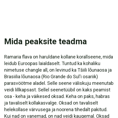
Mida peaksite teadma
Ramaria flava on haruldane kollane korallseene, mida
leidub Euroopas laialdaselt. Tuntud ka kohaliku
nimetuse changle all, on levinud ka Tšiili lõunaosa ja
Brasiilia lõunaosa (Rio Grande do Sul'i osariik)
parasvöötme aladel. Selle seene väliskuju meenutab
veidi lillkapsast. Sellel seenetüübil on kaks peamist
osa - keha ja väikesed oksad. Keha on paks, habras
ja tavaliselt kollakasvalge. Oksad on tavaliselt
helekollase värvusega ja noorena tihedalt pakitud.
Kui nad on vanemad, on nad veidi kaugemal. Oksad