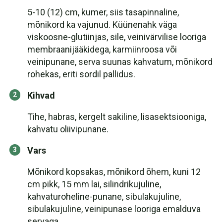
5-10 (12) cm, kumer, siis tasapinnaline,
mõnikord ka vajunud. Küünenahk väga
viskoosne-glutiinjas, sile, veinivärvilise looriga
membraanijääkidega, karmiinroosa või
veinipunane, serva suunas kahvatum, mõnikord
rohekas, eriti sordil pallidus.
Kihvad
Tihe, habras, kergelt sakiline, lisasektsiooniga,
kahvatu oliivipunane.
Vars
Mõnikord kopsakas, mõnikord õhem, kuni 12
cm pikk, 15 mm lai, silindrikujuline,
kahvaturoheline-punane, sibulakujuline,
sibulakujuline, veinipunase looriga emalduva
servaga.