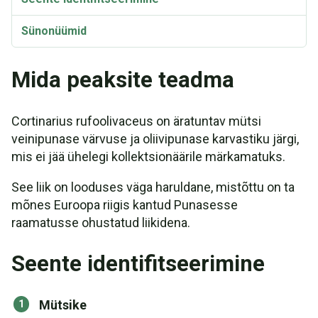
Sünonüümid
Mida peaksite teadma
Cortinarius rufoolivaceus on äratuntav mütsi
veinipunase värvuse ja oliivipunase karvastiku järgi,
mis ei jää ühelegi kollektsionäärile märkamatuks.
See liik on looduses väga haruldane, mistõttu on ta
mõnes Euroopa riigis kantud Punasesse
raamatusse ohustatud liikidena.
Seente identifitseerimine
Mütsike