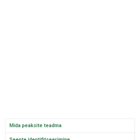
Mida peaksite teadma
Seente identifitseerimine