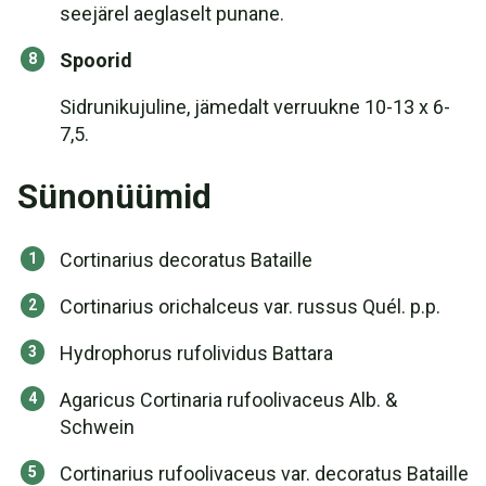
seejärel aeglaselt punane.
Spoorid
Sidrunikujuline, jämedalt verruukne 10-13 x 6-
7,5.
Sünonüümid
Cortinarius decoratus Bataille
Cortinarius orichalceus var. russus Quél. p.p.
Hydrophorus rufolividus Battara
Agaricus Cortinaria rufoolivaceus Alb. &
Schwein
Cortinarius rufoolivaceus var. decoratus Bataille