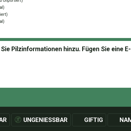
 Unportiert)
al)
ert)
al)
AR
UNGENIESSBAR
GIFTIG
NAM