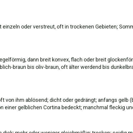
einzeln oder verstreut, oft in trockenen Gebieten; Somm
egelförmig, dann breit konvex, flach oder breit glocken
blich-braun bis oliv-braun, oft älter werdend bis dunkelbr
ft von ihm ablösend; dicht oder gedrängt; anfangs gelb (
on einer gelblichen Cortina bedeckt; manchmal fleckig un
m dick; mehr oder weniger gleichmäßig; trocken; seidig mi