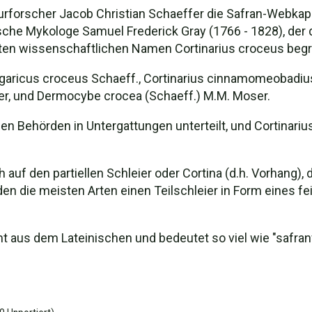
rforscher Jacob Christian Schaeffer die Safran-Webkap
che Mykologe Samuel Frederick Gray (1766 - 1828), der di
rten wissenschaftlichen Namen Cortinarius croceus beg
garicus croceus Schaeff., Cortinarius cinnamomeobadiu
r, und Dermocybe crocea (Schaeff.) M.M. Moser.
len Behörden in Untergattungen unterteilt, und Cortinari
 auf den partiellen Schleier oder Cortina (d.h. Vorhang),
lden die meisten Arten einen Teilschleier in Form eines fe
 aus dem Lateinischen und bedeutet so viel wie "safranf