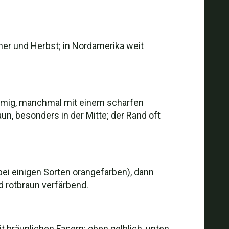
er und Herbst; in Nordamerika weit
förmig, manchmal mit einem scharfen
aun, besonders in der Mitte; der Rand oft
bei einigen Sorten orangefarben), dann
d rotbraun verfärbend.
t bräunlichen Fasern; oben gelblich, unten