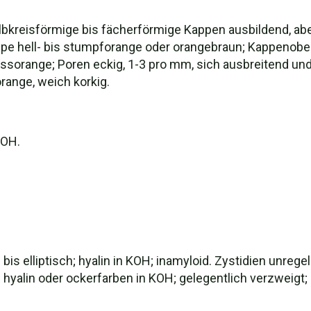
bkreisförmige bis fächerförmige Kappen ausbildend, abe
pe hell- bis stumpforange oder orangebraun; Kappenoberfl
sorange; Poren eckig, 1-3 pro mm, sich ausbreitend und 
range, weich korkig.
KOH.
h bis elliptisch; hyalin in KOH; inamyloid. Zystidien unreg
s hyalin oder ockerfarben in KOH; gelegentlich verzweigt; 