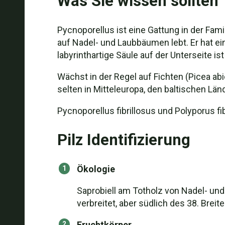
Was Sie wissen sollten
Pycnoporellus ist eine Gattung in der Fam
auf Nadel- und Laubbäumen lebt. Er hat ein
labyrinthartige Säule auf der Unterseite i
Wächst in der Regel auf Fichten (Picea a
selten in Mitteleuropa, den baltischen L
Pycnoporellus fibrillosus und Polyporus f
Pilz Identifizierung
Ökologie
Saprobiell am Totholz von Nadel- und 
verbreitet, aber südlich des 38. Brei
Fruchtkörper