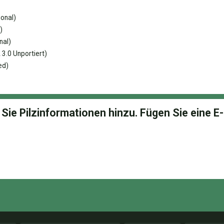
ional)
)
nal)
3.0 Unportiert)
ed)