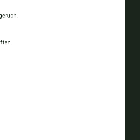
geruch.
ften.