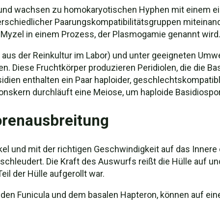
 und wachsen zu homokaryotischen Hyphen mit einem ei
chiedlicher Paarungskompatibilitätsgruppen miteinande
 Myzel in einem Prozess, der Plasmogamie genannt wird
ht aus der Reinkultur im Labor) und unter geeigneten Um
en. Diese Fruchtkörper produzieren Peridiolen, die die Ba
idien enthalten ein Paar haploider, geschlechtskompatib
ionskern durchläuft eine Meiose, um haploide Basidiospo
orenausbreitung
l und mit der richtigen Geschwindigkeit auf das Innere d
eschleudert. Die Kraft des Auswurfs reißt die Hülle auf 
il der Hülle aufgerollt war.
ftenden Funicula und dem basalen Hapteron, können auf 