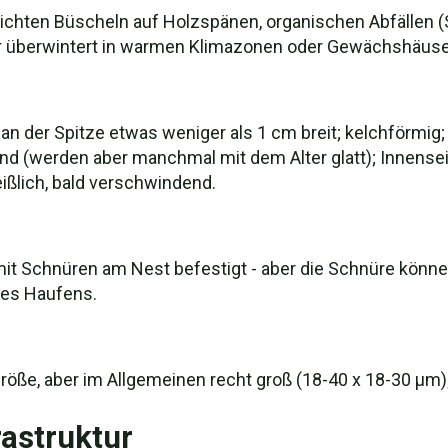
 dichten Büscheln auf Holzspänen, organischen Abfällen
überwintert in warmen Klimazonen oder Gewächshäusern)
 der Spitze etwas weniger als 1 cm breit; kelchförmig; 
sind (werden aber manchmal mit dem Alter glatt); Innense
ißlich, bald verschwindend.
 mit Schnüren am Nest befestigt - aber die Schnüre könn
 des Haufens.
öße, aber im Allgemeinen recht groß (18-40 x 18-30 µm); k
rastruktur