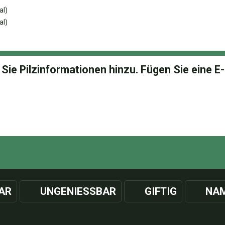
al)
al)
AR
UNGENIESSBAR
GIFTIG
NAM