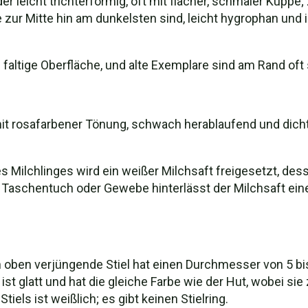
 leicht trichterförmig, oft mit flacher, schmaler Kuppe;
 zur Mitte hin am dunkelsten sind, leicht hygrophan und 
faltige Oberfläche, und alte Exemplare sind am Rand oft 
mit rosafarbener Tönung, schwach herablaufend und dich
 Milchlinges wird ein weißer Milchsaft freigesetzt, de
 Taschentuch oder Gewebe hinterlässt der Milchsaft eine
ch oben verjüngende Stiel hat einen Durchmesser von 5 b
ist glatt und hat die gleiche Farbe wie der Hut, wobei sie
tiels ist weißlich; es gibt keinen Stielring.