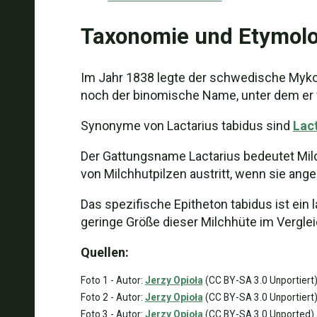
Taxonomie und Etymolo
Im Jahr 1838 legte der schwedische Myko
noch der binomische Name, unter dem er 
Synonyme von Lactarius tabidus sind
Lact
Der Gattungsname Lactarius bedeutet Milch
von Milchhutpilzen austritt, wenn sie ang
Das spezifische Epitheton tabidus ist ein 
geringe Größe dieser Milchhüte im Verglei
Quellen:
Foto 1 - Autor:
Jerzy Opioła
(CC BY-SA 3.0 Unportiert
Foto 2 - Autor:
Jerzy Opioła
(CC BY-SA 3.0 Unportiert
Foto 3 - Autor:
Jerzy Opioła
(CC BY-SA 3.0 Unported)