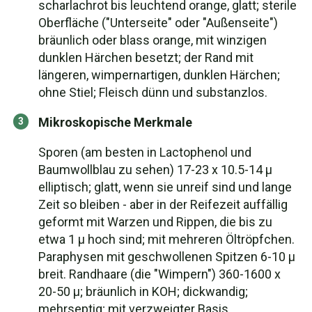
scharlachrot bis leuchtend orange, glatt; sterile
Oberfläche ("Unterseite" oder "Außenseite")
bräunlich oder blass orange, mit winzigen
dunklen Härchen besetzt; der Rand mit
längeren, wimpernartigen, dunklen Härchen;
ohne Stiel; Fleisch dünn und substanzlos.
Mikroskopische Merkmale
Sporen (am besten in Lactophenol und
Baumwollblau zu sehen) 17-23 x 10.5-14 µ
elliptisch; glatt, wenn sie unreif sind und lange
Zeit so bleiben - aber in der Reifezeit auffällig
geformt mit Warzen und Rippen, die bis zu
etwa 1 µ hoch sind; mit mehreren Öltröpfchen.
Paraphysen mit geschwollenen Spitzen 6-10 µ
breit. Randhaare (die "Wimpern") 360-1600 x
20-50 µ; bräunlich in KOH; dickwandig;
mehrseptig; mit verzweigter Basis.